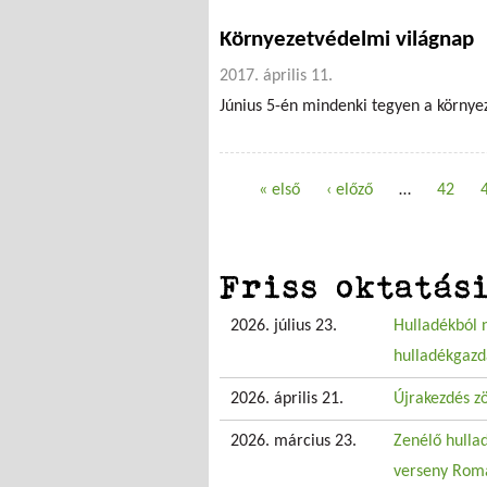
Környezetvédelmi világnap
2017. április 11.
Június 5-én mindenki tegyen a körny
« első
‹ előző
…
42
Oldalak
Friss oktatás
2026. július 23.
Hulladékból 
hulladékgazd
2026. április 21.
Újrakezdés z
2026. március 23.
Zenélő hullad
verseny Rom