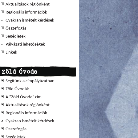
Aktualitások régiónként
Regionális információk
Gyakran ismételt kérdések
Összefogás
Segédletek
Pályázati lehetőségek
Linkek
Zöld Óvoda
Segítünk a címpályázatban
Zöld Óvodák
A "Zöld Óvoda" cím
Aktualitások régiónként
Regionális információk
Gyakran ismételt kérdések
Összefogás
Segédletek