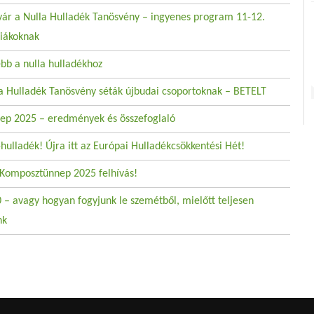
vár a Nulla Hulladék Tanösvény – ingyenes program 11-12.
iákoknak
ebb a nulla hulladékhoz
la Hulladék Tanösvény séták újbudai csoportoknak – BETELT
p 2025 – eredmények és összefoglaló
hulladék! Újra itt az Európai Hulladékcsökkentési Hét!
Komposztünnep 2025 felhívás!
 – avagy hogyan fogyjunk le szemétből, mielőtt teljesen
nk