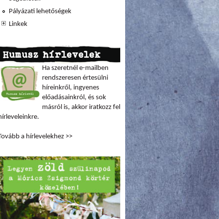
Pályázati lehetőségek
Linkek
Humusz hírlevelek
Ha szeretnél e-mailben
rendszeresen értesülni
híreinkről, ingyenes
előadásainkról, és sok
másról is, akkor iratkozz fel
hírleveleinkre.
Tovább a hírlevelekhez >>