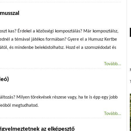
musszal
oszt kas? Érdekel a közösségi komposztálás? Már komposztálsz,
kednél a témával játékos formában? Gyere el a Humusz Kertbe
ától, és mindenbe belekóstolhatsz. Hozd el a szomszédodat és
Tovább...
deó)
változás? Milyen törekvések részese vagy, ha te is épp egy jobb
ideóból megtudhatod.
Tovább...
 figyelmeztetnek az elképesztő