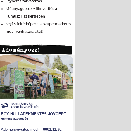
Egyhetes zárvatartás
Műanyagdetox - filmvetítés a
Humusz Ház kertjében
Segíts feltérképezni a szupermarketek
műanyaghasználatát!
Adományozz!