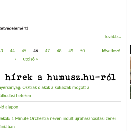
ezetvédelemért!
Tovább...
43
44
45
46
47
48
49
50
…
következő
›
utolsó »
i hírek a humusz.hu-ról
nyersanyag: Osztrák diákok a kulisszák mögött a
álkodási heteken
öld alapon
ékok: 1 Minute Orchestra néven indult újrahasznosítási zenei
ániában