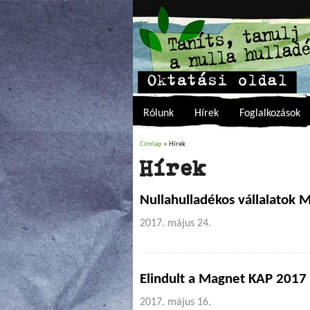
Rólunk
Hírek
Foglalkozások
Címlap
» Hírek
Jelenlegi hely
Hírek
Nullahulladékos vállalatok 
2017. május 24.
Elindult a Magnet KAP 2017
2017. május 16.