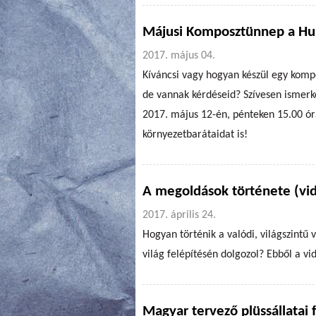
Májusi Komposztünnep a Hu
2017. május 04.
Kíváncsi vagy hogyan készül egy komp
de vannak kérdéseid? Szívesen ismer
2017. május 12-én, pénteken 15.00 ór
környezetbarátaidat is!
A megoldások története (vi
2017. április 24.
Hogyan történik a valódi, világszintű 
világ felépítésén dolgozol? Ebből a v
Magyar tervező plüssállatai