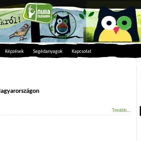
Képzések
Segédanyagok
Kapcsolat
Magyarországon
Tovább...