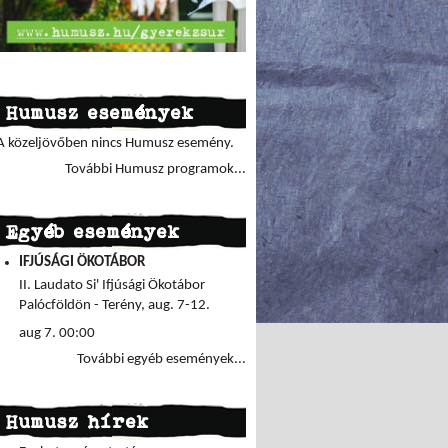
Humusz események
A közeljövőben nincs Humusz esemény.
További Humusz programok...
Egyéb események
IFJÚSÁGI ÖKOTÁBOR
II. Laudato Si' Ifjúsági Ökotábor
Palócföldön - Terény, aug. 7-12.
aug 7. 00:00
További egyéb események...
Humusz hírek