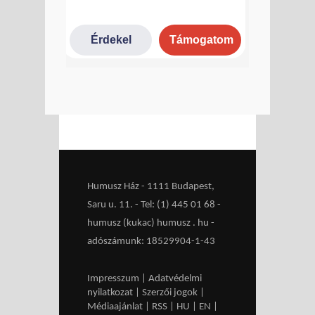
Humusz Ház - 1111 Budapest,
Saru u. 11. - Tel: (1) 445 01 68 -
humusz (kukac) humusz . hu -
adószámunk: 18529904-1-43
Impresszum
|
Adatvédelmi
nyilatkozat
|
Szerzői jogok
|
Médiaajánlat
|
RSS
|
HU
|
EN
|