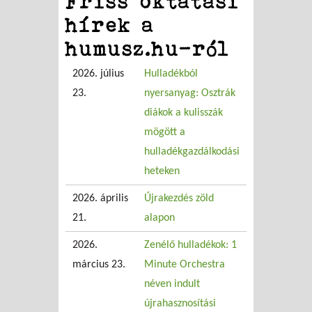
Friss oktatási
hírek a
humusz.hu-ról
2026. július
Hulladékból
23.
nyersanyag: Osztrák
diákok a kulisszák
mögött a
hulladékgazdálkodási
heteken
2026. április
Újrakezdés zöld
21.
alapon
2026.
Zenélő hulladékok: 1
március 23.
Minute Orchestra
néven indult
újrahasznosítási