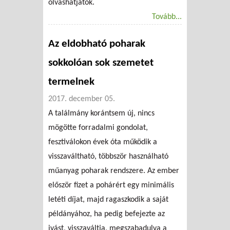
olvashatjátok.
Tovább...
Az eldobható poharak
sokkolóan sok szemetet
termelnek
2017. december 05.
A találmány korántsem új, nincs
mögötte forradalmi gondolat,
fesztiválokon évek óta működik a
visszaváltható, többször használható
műanyag poharak rendszere. Az ember
először fizet a pohárért egy minimális
letéti díjat, majd ragaszkodik a saját
példányához, ha pedig befejezte az
ivást, visszaváltja, megszabadulva a