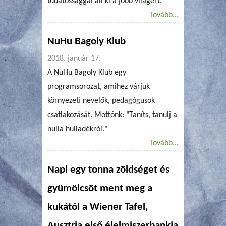
tudatossággal áll ki a jobb világért.
Tovább...
NuHu Bagoly Klub
2018. január 17.
A NuHu Bagoly Klub egy
programsorozat, amihez várjuk
környezeti nevelők, pedagógusok
csatlakozását. Mottónk: "Taníts, tanulj a
nulla hulladékról."
Tovább...
Napi egy tonna zöldséget és
gyümölcsöt ment meg a
kukától a Wiener Tafel,
Ausztria első élelmiszerbankja