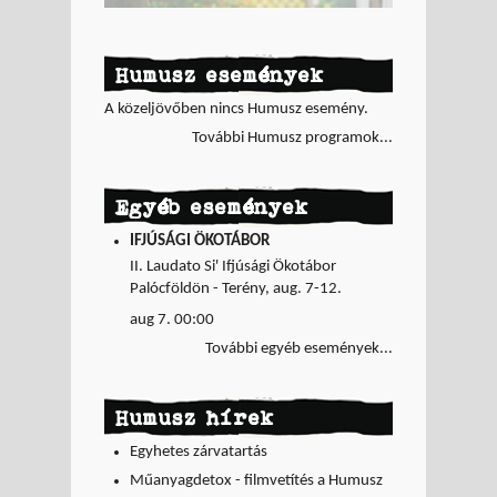
Humusz események
A közeljövőben nincs Humusz esemény.
További Humusz programok...
Egyéb események
IFJÚSÁGI ÖKOTÁBOR
II. Laudato Si' Ifjúsági Ökotábor
Palócföldön - Terény, aug. 7-12.
aug 7. 00:00
További egyéb események...
Humusz hírek
Egyhetes zárvatartás
Műanyagdetox - filmvetítés a Humusz