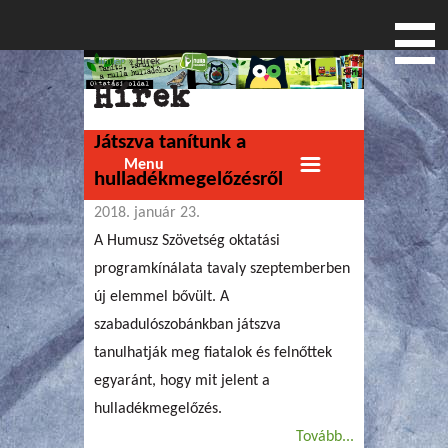
Címlap
» Hírek
Jelenlegi hely
Hírek
Játszva tanítunk a
Menu
hulladékmegelőzésről
2018. január 23.
A Humusz Szövetség oktatási
programkínálata tavaly szeptemberben
új elemmel bővült. A
szabadulószobánkban játszva
tanulhatják meg fiatalok és felnőttek
egyaránt, hogy mit jelent a
hulladékmegelőzés.
Tovább...