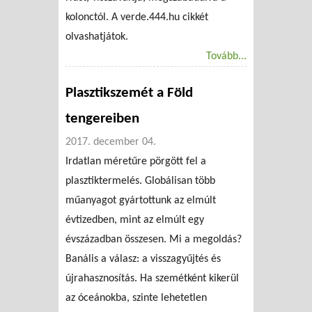
kolonctól. A verde.444.hu cikkét
olvashatjátok.
Tovább...
Plasztikszemét a Föld
tengereiben
2017. december 04.
Irdatlan méretűre pörgött fel a
plasztiktermelés. Globálisan több
műanyagot gyártottunk az elmúlt
évtizedben, mint az elmúlt egy
évszázadban összesen. Mi a megoldás?
Banális a válasz: a visszagyűjtés és
újrahasznosítás. Ha szemétként kikerül
az óceánokba, szinte lehetetlen