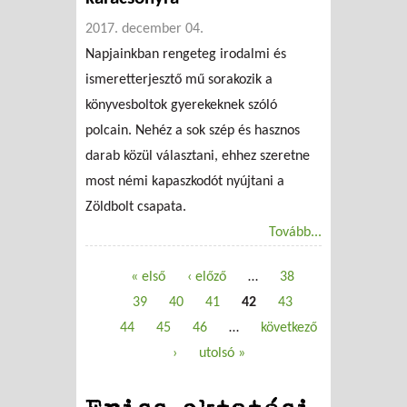
2017. december 04.
Napjainkban rengeteg irodalmi és
ismeretterjesztő mű sorakozik a
könyvesboltok gyerekeknek szóló
polcain. Nehéz a sok szép és hasznos
darab közül választani, ehhez szeretne
most némi kapaszkodót nyújtani a
Zöldbolt csapata.
Tovább...
« első
‹ előző
…
38
Oldalak
39
40
41
42
43
44
45
46
…
következő
›
utolsó »