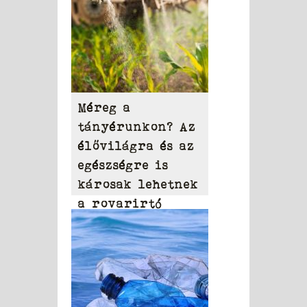
Méreg a
tányérunkon? Az
élővilágra és az
egészségre is
károsak lehetnek
a rovarirtó
szerek