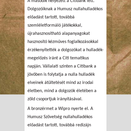
A második helyezett a Citibank lett.
Dolgozóiknak a Humusz nullahulladékos
előadást tartott, továbbá
szemléletformáló játékokkal,
újrahasznosítható alapanyagokat
hasznosító kézműves foglalkozásokkal
érzékenyítették a dolgozókat a hulladék-
megelőzés iránt a Citi tematikus
napján. Vállalati szinten a Citibank a
jövőben is folytatja a nulla hulladék
elveinek átültetését mind az irodai
életben, mind a dolgozók életében a
zöld csoportjuk irányításával.
A bronzérmet a Wipro nyerte el. A
Humusz Szövetség nullahulladékos
előadást tartott, továbbá redizájn