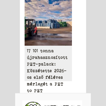
elérheti a 31,95
milliárd dollárt
17 101 tonna
újrahasznosított
PET-palack:
Közzétette 2026-
os első féléves
mérlegét a PET
to PET