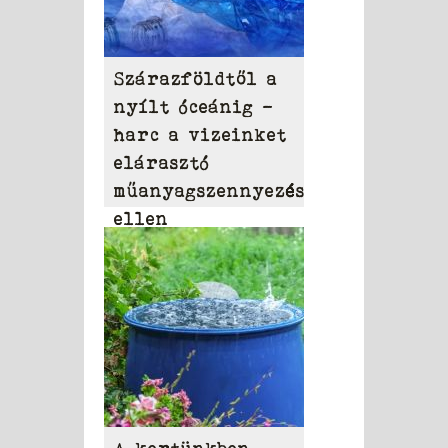
Szárazföldtől a
nyílt óceánig –
harc a vizeinket
elárasztó
műanyagszennyezés
ellen