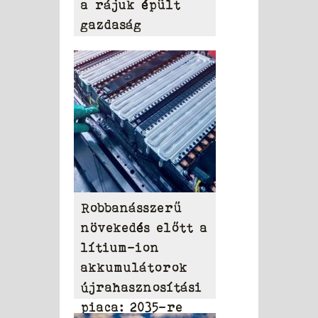
a rájuk épült
gazdaság
Robbanásszerű
növekedés előtt a
lítium-ion
akkumulátorok
újrahasznosítási
piaca: 2035-re