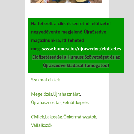
Ha tetszett a cikk és szeretnél előfizetni
negyedévente megjelenő ÚjraSzedve
magazinunkra, itt teheted
meg:
www.humusz.hu/ujraszedve/elofizetes
Előfizetéseddel a Humusz Szövetséget és az
ÚjraSzedve kiadását támogatod!
Szakmai cikkek
Megelőzés
Újrahasználat
Újrahasznosítás
Felnőttképzés
Civilek
Lakosság
Önkormányzatok
Vállalkozók