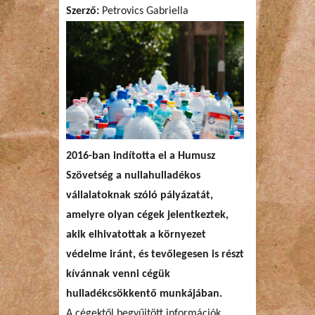
Szerző:
Petrovics Gabriella
2016-ban indította el a Humusz
Szövetség a nullahulladékos
vállalatoknak szóló pályázatát,
amelyre olyan cégek jelentkeztek,
akik elhivatottak a környezet
védelme iránt, és tevőlegesen is részt
kívánnak venni cégük
hulladékcsökkentő munkájában.
A cégektől begyűjtött információk