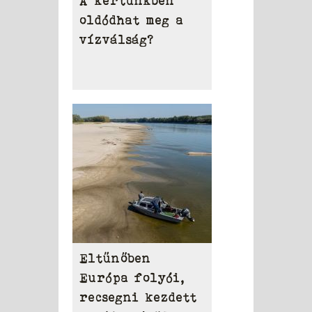
A kertünkben
oldódhat meg a
vízválság?
Eltűnőben
Európa folyói,
recsegni kezdett