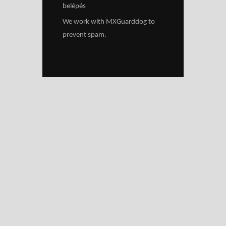
belépés
We work with
MXGuarddog
to
prevent spam.