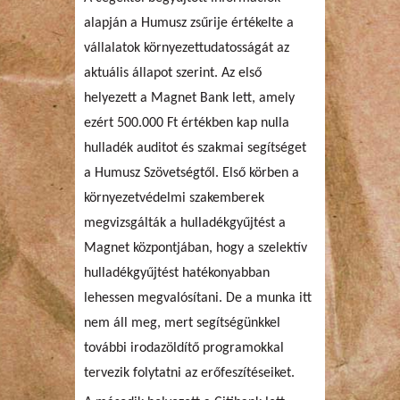
alapján a Humusz zsűrije értékelte a
vállalatok környezettudatosságát az
aktuális állapot szerint. Az első
helyezett a Magnet Bank lett, amely
ezért 500.000 Ft értékben kap nulla
hulladék auditot és szakmai segítséget
a Humusz Szövetségtől. Első körben a
környezetvédelmi szakemberek
megvizsgálták a hulladékgyűjtést a
Magnet központjában, hogy a szelektív
hulladékgyűjtést hatékonyabban
lehessen megvalósítani. De a munka itt
nem áll meg, mert segítségünkkel
további irodazöldítő programokkal
tervezik folytatni az erőfeszítéseiket.