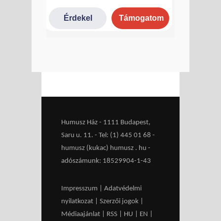
Humusz Ház - 1111 Budapest,
Saru u. 11. - Tel: (1) 445 01 68 -
humusz (kukac) humusz . hu -
adószámunk: 18529904-1-43
Impresszum
|
Adatvédelmi
nyilatkozat
|
Szerzői jogok
|
Médiaajánlat
|
RSS
|
HU
|
EN
|