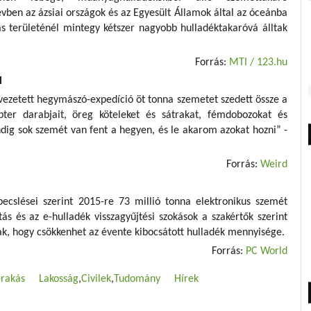
vben az ázsiai országok és az Egyesült Államok által az óceánba
s területénél mintegy kétszer nagyobb hulladéktakaróvá álltak
Forrás:
MTI / 123.hu
l
 vezetett hegymászó-expedíció öt tonna szemetet szedett össze a
pter darabjait, öreg köteleket és sátrakat, fémdobozokat és
ig sok szemét van fent a hegyen, és le akarom azokat hozni” -
Forrás:
Weird
cslései szerint 2015-re 73 millió tonna elektronikus szemét
tás és az e-hulladék visszagyűjtési szokások a szakértők szerint
ak, hogy csökkenhet az évente kibocsátott hulladék mennyisége.
Forrás:
PC World
erakás
Lakosság
Civilek
Tudomány
Hírek