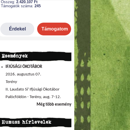
Események
IFJÚSÁGI ÖKOTÁBOR
2026. augusztus 07.
Terény
II. Laudato Si' Ifjúsági Ökotábor
Palócföldön - Terény, aug. 7-12.
Még több esemény
Humusz hírlevelek