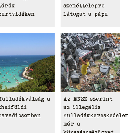
török
szeméttelepre
partvidéken
látogat a pápa
Hulladékválság a
Az ENSZ szerint
thaiföldi
az illegális
paradicsomban
hulladékkereskedelem
már a
közegészségügyet