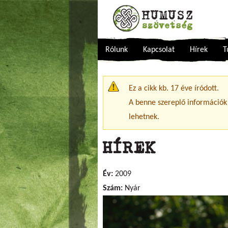
Rólunk
Kapcsolat
Hírek
T
Figyelmeztető üzenet
Ez a cikk kb. 17 éve íródott.
A benne szereplő információk
lehetnek.
HÍREK
Év:
2009
Szám:
Nyár