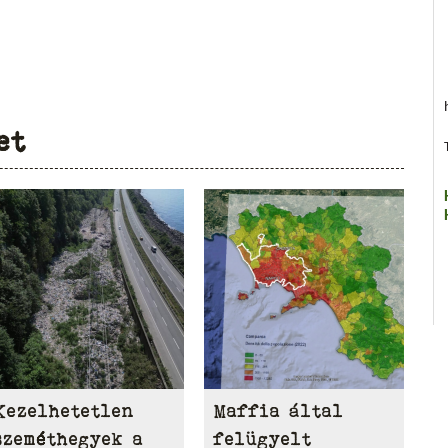
et
Kezelhetetlen
Maffia által
szeméthegyek a
felügyelt