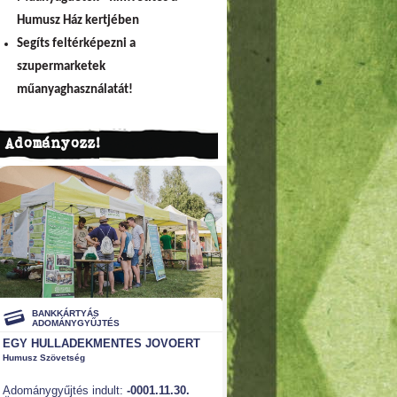
Humusz Ház kertjében
Segíts feltérképezni a
szupermarketek
műanyaghasználatát!
Adományozz!