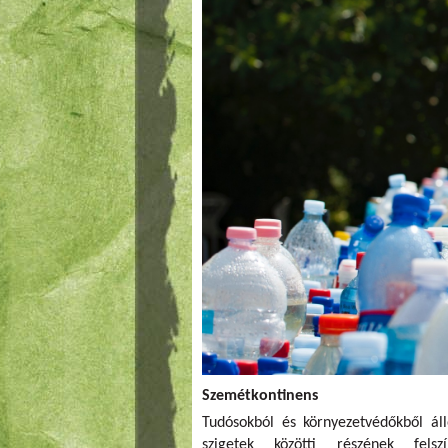
Szemétkontinens
Tudósokból és környezetvédőkből áll
szigetek közötti részének fels