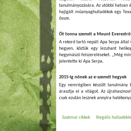
tanulmányozására. Az utóbbi hatvan é
hajigált műanyaghulladékok egy Texa
össze.
Öt tonna szemét a Mount Everestrő
A rekord tartó nepáli Apa Serpa által
hegyen, köztük egy lezuhant heliko
hegymászó felszereléseket. „Még mind
jelentette ki Apa Serpa.
2015-ig nőnek az e-szemét hegyek
Egy nemrégiben készült tanulmány be
árasztja el a világot. Az újrahasznosí
csak ezután lesznek annyira hatékony
Szakmai cikkek
Illegális hulladékl