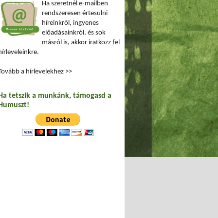
Ha szeretnél e-mailben
rendszeresen értesülni
híreinkről, ingyenes
előadásainkról, és sok
másról is, akkor iratkozz fel
hírleveleinkre.
Tovább a hírlevelekhez >>
Ha tetszik a munkánk, támogasd a
Humuszt!