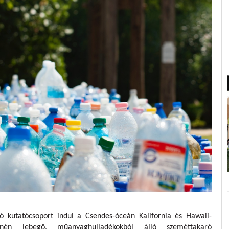
ó kutatócsoport indul a Csendes-óceán Kalifornia és Hawaii-
zínén lebegő, műanyaghulladékokból álló szeméttakaró