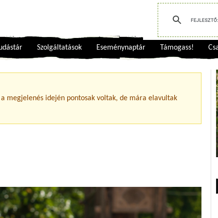
udástár
Szolgáltatások
Eseménynaptár
Támogass!
Csa
 a megjelenés idején pontosak voltak, de mára elavultak