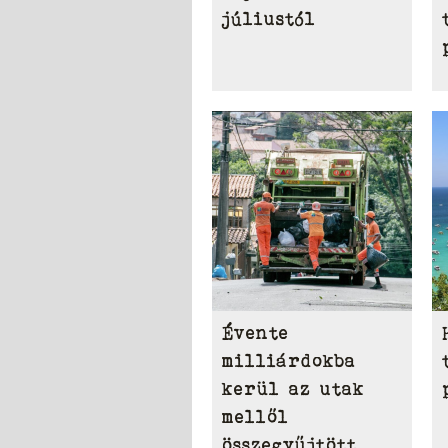
júliustól
Évente
milliárdokba
kerül az utak
mellől
összegyűjtött