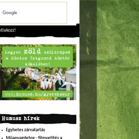
tlakozz!
Humusz hírek
Egyhetes zárvatartás
Műanyagdetox - filmvetítés a