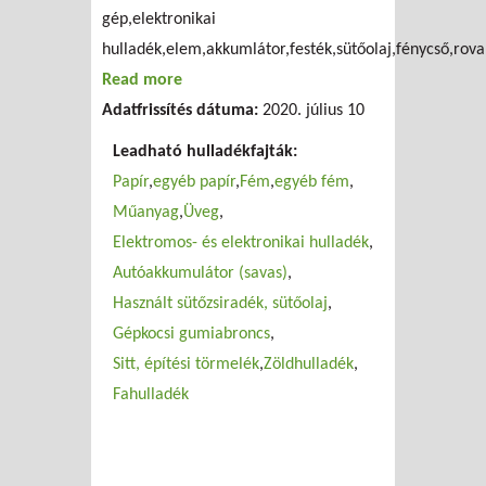
gép,elektronikai
hulladék,elem,akkumlátor,festék,sütőolaj,fénycső,rova
Read more
about Kőröskom Kft.
Adatfrissítés dátuma:
2020. július 10
Leadható hulladékfajták:
Papír
egyéb papír
Fém
egyéb fém
Műanyag
Üveg
Elektromos- és elektronikai hulladék
Autóakkumulátor (savas)
Használt sütőzsiradék, sütőolaj
Gépkocsi gumiabroncs
Sitt, építési törmelék
Zöldhulladék
Fahulladék