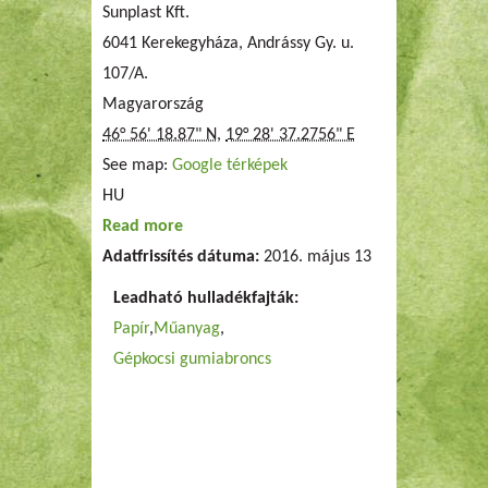
Sunplast Kft.
6041 Kerekegyháza, Andrássy Gy. u.
107/A.
Magyarország
46° 56' 18.87" N
,
19° 28' 37.2756" E
See map:
Google térképek
HU
Read more
about Sunplast Kft.
Adatfrissítés dátuma:
2016. május 13
Leadható hulladékfajták:
Papír
Műanyag
Gépkocsi gumiabroncs