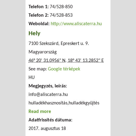
Telefon 1:
74/528-850
Telefon 2:
74/528-853
Weboldal:
http://www.aliscaterra.hu
Hely
7100 Szekszárd, Epreskert u. 9.
Magyarország
46° 20' 31.0956" N
,
18° 43' 13.2852" E
See map:
Google térképek
HU
Megjegyzés, leírás:
info@aliscaterra.hu
hulladékhasznosítás,hulladékgyüjtés
Read more
about ALISCA TERRA Regionális
Adatfrissítés dátuma:
Hulladékgazdálkodási Nonprofit Kft.
2017. augusztus 18