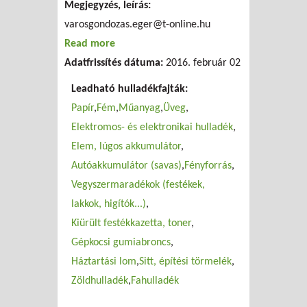
Megjegyzés, leírás:
varosgondozas.eger@t-online.hu
Read more
about "Városgondozás Eger" Ipari-,
Adatfrissítés dátuma:
Kereskedelmi és szolgáltató Kft.
2016. február 02
Leadható hulladékfajták:
Papír
Fém
Műanyag
Üveg
Elektromos- és elektronikai hulladék
Elem, lúgos akkumulátor
Autóakkumulátor (savas)
Fényforrás
Vegyszermaradékok (festékek,
lakkok, higítók...)
Kiürült festékkazetta, toner
Gépkocsi gumiabroncs
Háztartási lom
Sitt, építési törmelék
Zöldhulladék
Fahulladék