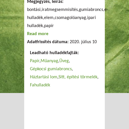
Megjegyzés, leírás:
bontási,iratmegsemmisítés,gumiabroncs,e-
hulladék,elem,csomagolóanyag,ipari
hulladék,papír
Read more
about Saubermacher-Magyarország Kft.
Adatfrissítés dátuma:
2020. július 10
Leadható hulladékfajták:
Papír
Műanyag
Üveg
Gépkocsi gumiabroncs
Háztartási lom
Sitt, építési törmelék
Fahulladék