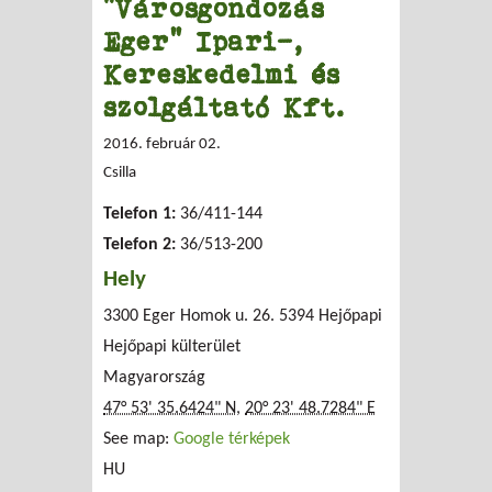
"Városgondozás
Eger" Ipari-,
Kereskedelmi és
szolgáltató Kft.
2016. február 02.
Csilla
Telefon 1:
36/411-144
Telefon 2:
36/513-200
Hely
3300 Eger Homok u. 26.
5394 Hejőpapi
Hejőpapi külterület
Magyarország
47° 53' 35.6424" N
,
20° 23' 48.7284" E
See map:
Google térképek
HU