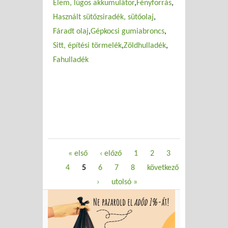
Elem, lúgos akkumulátor
Fényforrás
Használt sütőzsiradék, sütőolaj
Fáradt olaj
Gépkocsi gumiabroncs
Sitt, építési törmelék
Zöldhulladék
Fahulladék
Oldalak
« első
‹ előző
1
2
3
4
5
6
7
8
következő
›
utolsó »