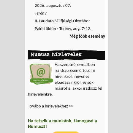
2026. augusztus 07.
Terény
II. Laudato Si' Ifjúsági Ökotábor
Palócföldön - Terény, aug. 7-12.
Még több esemény
Humusz hírlevelek
Ha szeretnél e-mailben
rendszeresen értesülni
híreinkről, ingyenes
előadásainkról, és sok
másról is, akkor iratkozz fel
hírleveleinkre.
Tovább a hírlevelekhez >>
Ha tetszik a munkánk, támogasd a
Humuszt!