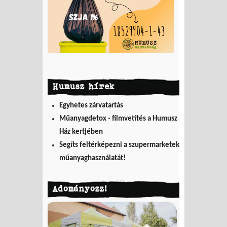
Humusz hírek
Egyhetes zárvatartás
Műanyagdetox - filmvetítés a Humusz
Ház kertjében
Segíts feltérképezni a szupermarketek
műanyaghasználatát!
Adományozz!