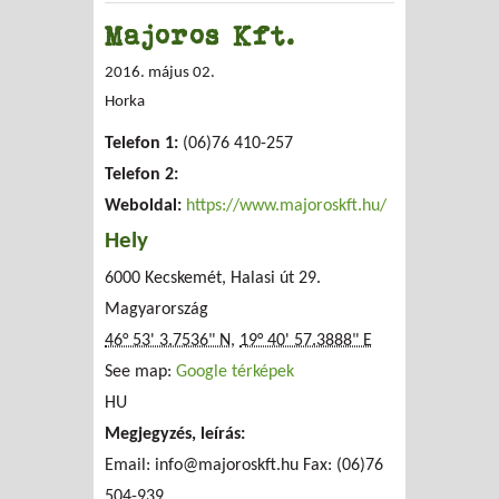
Majoros Kft.
2016. május 02.
Horka
Telefon 1:
(06)76 410-257
Telefon 2:
Weboldal:
https://www.majoroskft.hu/
Hely
6000 Kecskemét, Halasi út 29.
Magyarország
46° 53' 3.7536" N
,
19° 40' 57.3888" E
See map:
Google térképek
HU
Megjegyzés, leírás:
Email:
info@majoroskft.hu
Fax: (06)76
504-939