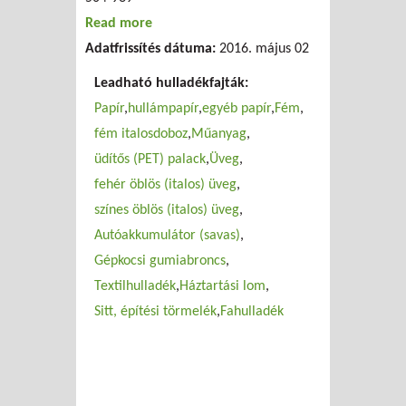
Read more
about Majoros Kft.
Adatfrissítés dátuma:
2016. május 02
Leadható hulladékfajták:
Papír
hullámpapír
egyéb papír
Fém
fém italosdoboz
Műanyag
üdítős (PET) palack
Üveg
fehér öblös (italos) üveg
színes öblös (italos) üveg
Autóakkumulátor (savas)
Gépkocsi gumiabroncs
Textilhulladék
Háztartási lom
Sitt, építési törmelék
Fahulladék