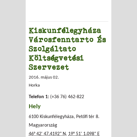
Kiskunfélegyháza
Városfenntarto És
Szolgáltato
Költségvetési
Szervezet
2016. május 02.
Horka
Telefon 1:
(+36 76) 462-822
Hely
6100 Kiskunfélegyháza, Petőfi tér 8.
Magyarország
46° 42' 47.4192" N
,
19° 51' 1.098" E