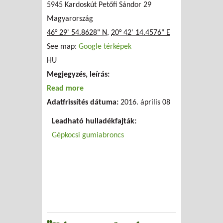
5945 Kardoskút Petőfi Sándor 29
Magyarország
46° 29' 54.8628" N
,
20° 42' 14.4576" E
See map:
Google térképek
HU
Megjegyzés, leírás:
Read more
about Gál Mihály
Adatfrissítés dátuma:
2016. április 08
Leadható hulladékfajták:
Gépkocsi gumiabroncs