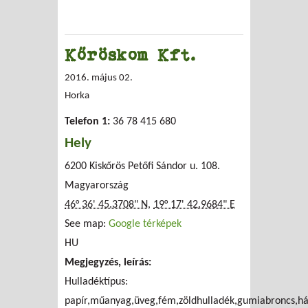
Kőröskom Kft.
2016. május 02.
Horka
Telefon 1:
36 78 415 680
Hely
6200 Kiskőrös Petőfi Sándor u. 108.
Magyarország
46° 36' 45.3708" N
,
19° 17' 42.9684" E
See map:
Google térképek
HU
Megjegyzés, leírás:
Hulladéktípus:
papír,műanyag,üveg,fém,zöldhulladék,gumiabroncs,há