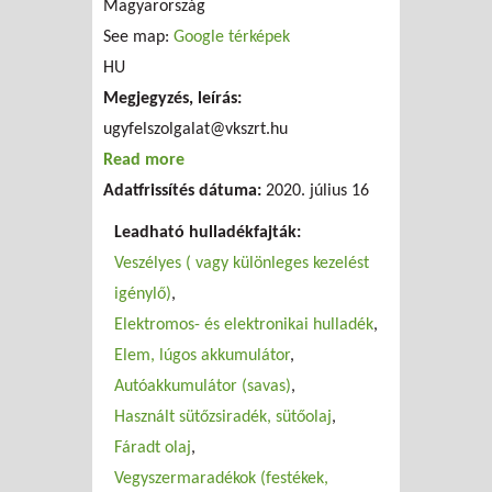
Magyarország
See map:
Google térképek
HU
Megjegyzés, leírás:
ugyfelszolgalat@vkszrt.hu
Read more
about "VHK" Veszprém
Adatfrissítés dátuma:
Hulladékgazdálkodási Közszolgáltató
2020. július 16
Nonprofit Kft.
Leadható hulladékfajták:
Veszélyes ( vagy különleges kezelést
igénylő)
Elektromos- és elektronikai hulladék
Elem, lúgos akkumulátor
Autóakkumulátor (savas)
Használt sütőzsiradék, sütőolaj
Fáradt olaj
Vegyszermaradékok (festékek,