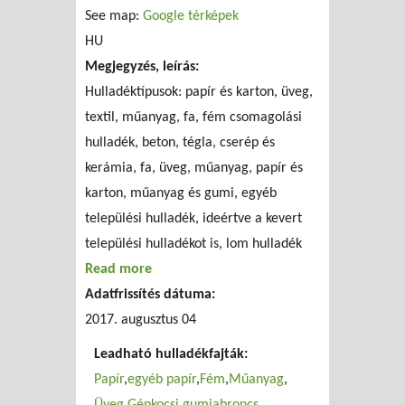
See map:
Google térképek
HU
Megjegyzés, leírás:
Hulladéktípusok: papír és karton, üveg,
textil, műanyag, fa, fém csomagolási
hulladék, beton, tégla, cserép és
kerámia, fa, üveg, műanyag, papír és
karton, műanyag és gumi, egyéb
települési hulladék, ideértve a kevert
települési hulladékot is, lom hulladék
Read more
about Kiskunfélegyháza Városfenntarto
Adatfrissítés dátuma:
És Szolgáltato Költségvetési Szervezet
2017. augusztus 04
Leadható hulladékfajták:
Papír
egyéb papír
Fém
Műanyag