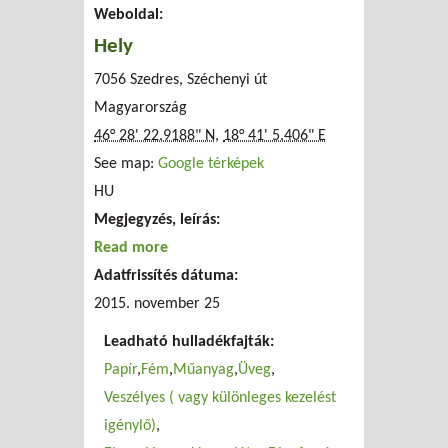
Weboldal:
Hely
7056 Szedres, Széchenyi út
Magyarország
46° 28' 22.9188" N
,
18° 41' 5.406" E
See map:
Google térképek
HU
Megjegyzés, leírás:
Read more
about Hulladékudvar
Adatfrissítés dátuma:
2015. november 25
Leadható hulladékfajták:
Papír
Fém
Műanyag
Üveg
Veszélyes ( vagy különleges kezelést
igénylő)