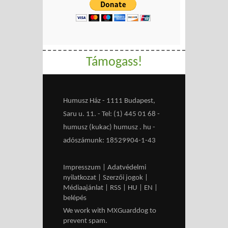
Támogass!
Humusz Ház - 1111 Budapest,
Saru u. 11. - Tel: (1) 445 01 68 -
humusz (kukac) humusz . hu -
adószámunk: 18529904-1-43
Impresszum
|
Adatvédelmi
nyilatkozat
|
Szerzői jogok
|
Médiaajánlat
|
RSS
|
HU
|
EN
|
belépés
We work with
MXGuarddog
to
prevent spam.