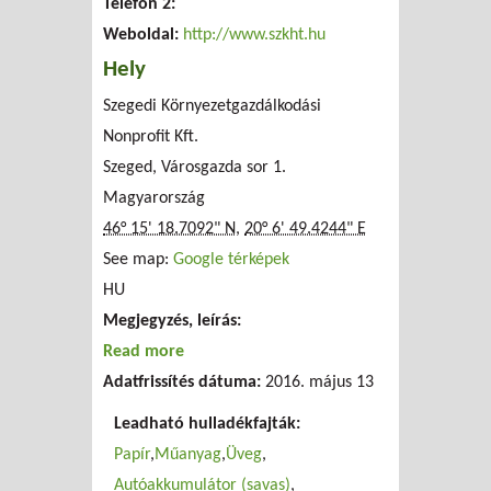
Telefon 2:
Weboldal:
http://www.szkht.hu
Hely
Szegedi Környezetgazdálkodási
Nonprofit Kft.
Szeged, Városgazda sor 1.
Magyarország
46° 15' 18.7092" N
,
20° 6' 49.4244" E
See map:
Google térképek
HU
Megjegyzés, leírás:
Read more
about Szegedi Környezetgazdálkodási
Adatfrissítés dátuma:
Nonprofit Kft.
2016. május 13
Leadható hulladékfajták:
Papír
Műanyag
Üveg
Autóakkumulátor (savas)