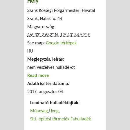
Hely
Szank Községi Polgármesteri Hivatal
Szank, Halasi u. 44
Magyarország
46° 33' 2.682" N
,
19° 40' 34.59" E
See map:
Google térképek
HU
Megjegyzés, leírás:
nem veszélyes hulladékot
Read more
about Szank Községi Polgármesteri
Adatfrissítés dátuma:
Hivatal
2017. augusztus 04
Leadható hulladékfajták:
Műanyag
Üveg
Sitt, építési törmelék
Fahulladék