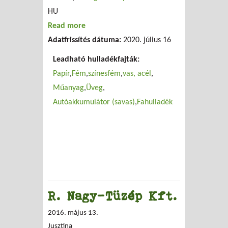
HU
Read more
about Rozsdamaró Kft.
Adatfrissítés dátuma:
2020. július 16
Leadható hulladékfajták:
Papír
Fém
színesfém
vas, acél
Műanyag
Üveg
Autóakkumulátor (savas)
Fahulladék
R. Nagy-Tüzép Kft.
2016. május 13.
Jusztina