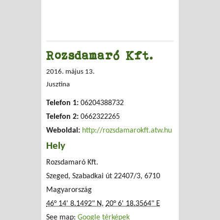
Rozsdamaró Kft.
2016. május 13.
Jusztina
Telefon 1:
06204388732
Telefon 2:
0662322265
Weboldal:
http://rozsdamarokft.atw.hu
Hely
Rozsdamaró Kft.
Szeged, Szabadkai út 22407/3, 6710
Magyarország
46° 14' 8.1492" N
,
20° 6' 18.3564" E
See map:
Google térképek