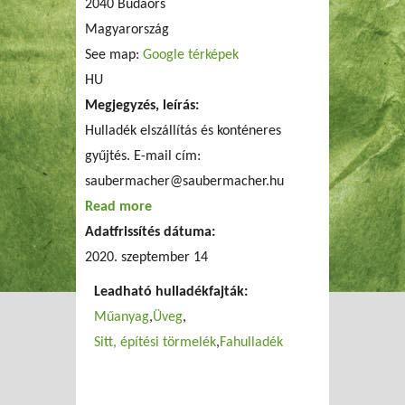
2040
Budaörs
Magyarország
See map:
Google térképek
HU
Megjegyzés, leírás:
Hulladék elszállítás és konténeres
gyűjtés. E-mail cím:
saubermacher@saubermacher.hu
Read more
about Saubermacher Kft.
Adatfrissítés dátuma:
2020. szeptember 14
Leadható hulladékfajták:
Műanyag
Üveg
Sitt, építési törmelék
Fahulladék