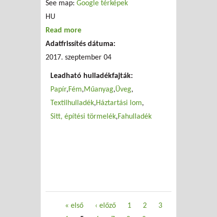
See map:
Google térképek
HU
Read more
about Puszta-Szem Kft
Adatfrissítés dátuma:
2017. szeptember 04
Leadható hulladékfajták:
Papír
Fém
Műanyag
Üveg
Textilhulladék
Háztartási lom
Sitt, építési törmelék
Fahulladék
Oldalak
« első
‹ előző
1
2
3