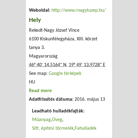
Weboldal:
http://www.rnagytuzep.hu/
Hely
Rekedt-Nagy József Vince
6100 Kiskunfélegyháza, XIII. körzet
tanya 3.
Magyarország
46° 40' 14.5164" N
,
19° 49' 13.9728" E
See map:
Google térképek
HU
Read more
about R. Nagy-Tüzép Kft.
Adatfrissítés dátuma:
2016. május 13
Leadható hulladékfajták:
Műanyag
Üveg
Sitt, építési törmelék
Fahulladék