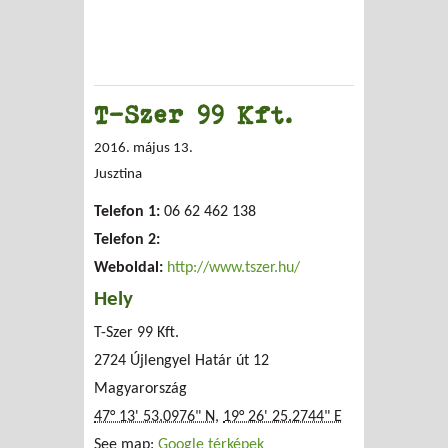
T-Szer 99 Kft.
2016. május 13.
Jusztina
Telefon 1:
06 62 462 138
Telefon 2:
Weboldal:
http://www.tszer.hu/
Hely
T-Szer 99 Kft.
2724 Újlengyel Határ út 12
Magyarország
47° 13' 53.0976" N
,
19° 26' 25.2744" E
See map:
Google térképek