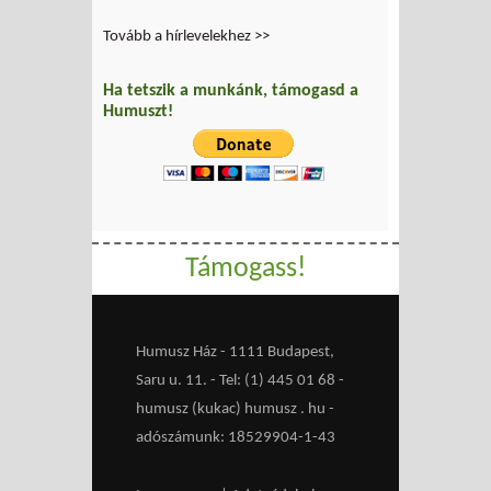
Tovább a hírlevelekhez >>
Ha tetszik a munkánk, támogasd a
Humuszt!
Támogass!
Humusz Ház - 1111 Budapest,
Saru u. 11. - Tel: (1) 445 01 68 -
humusz (kukac) humusz . hu -
adószámunk: 18529904-1-43