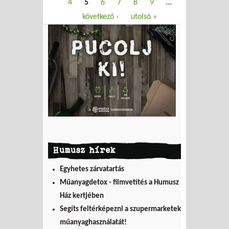
4
5
6
7
8
9
…
következő ›
utolsó »
Humusz hírek
Egyhetes zárvatartás
Műanyagdetox - filmvetítés a Humusz
Ház kertjében
Segíts feltérképezni a szupermarketek
műanyaghasználatát!