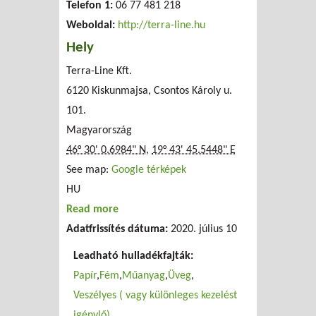
Telefon 1:
06 77 481 218
Weboldal:
http://terra-line.hu
Hely
Terra-Line Kft.
6120 Kiskunmajsa, Csontos Károly u.
101.
Magyarország
46° 30' 0.6984" N
,
19° 43' 45.5448" E
See map:
Google térképek
HU
Read more
about Terra-Line Kft.
Adatfrissítés dátuma:
2020. július 10
Leadható hulladékfajták:
Papír
Fém
Műanyag
Üveg
Veszélyes ( vagy különleges kezelést
igénylő)