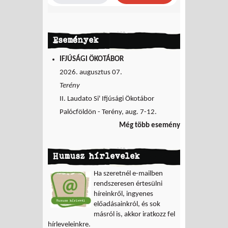
Események
IFJÚSÁGI ÖKOTÁBOR
2026. augusztus 07.
Terény
II. Laudato Si' Ifjúsági Ökotábor
Palócföldön - Terény, aug. 7-12.
Még több esemény
Humusz hírlevelek
Ha szeretnél e-mailben
rendszeresen értesülni
híreinkről, ingyenes
előadásainkról, és sok
másról is, akkor iratkozz fel
hírleveleinkre.