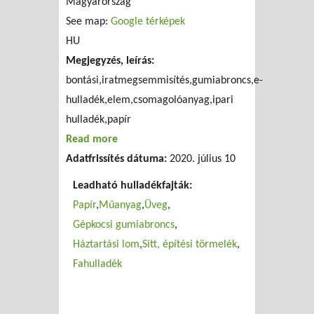
Magyarország
See map:
Google térképek
HU
Megjegyzés, leírás:
bontási,iratmegsemmisítés,gumiabroncs,e-
hulladék,elem,csomagolóanyag,ipari
hulladék,papír
Read more
about Saubermacher-Magyarország Kft.
Adatfrissítés dátuma:
2020. július 10
Leadható hulladékfajták:
Papír
Műanyag
Üveg
Gépkocsi gumiabroncs
Háztartási lom
Sitt, építési törmelék
Fahulladék