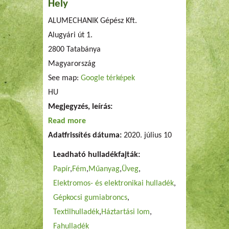
Hely
ALUMECHANIK Gépész Kft.
Alugyári út 1.
2800
Tatabánya
Magyarország
See map:
Google térképek
HU
Megjegyzés, leírás:
Read more
about ALUMECHANIK Gépész Kft.
Adatfrissítés dátuma:
2020. július 10
Leadható hulladékfajták:
Papír
Fém
Műanyag
Üveg
Elektromos- és elektronikai hulladék
Gépkocsi gumiabroncs
Textilhulladék
Háztartási lom
Fahulladék