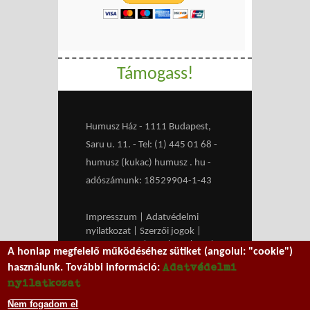
Támogass!
Humusz Ház - 1111 Budapest,
Saru u. 11. - Tel: (1) 445 01 68 -
humusz (kukac) humusz . hu -
adószámunk: 18529904-1-43
Impresszum
|
Adatvédelmi
nyilatkozat
|
Szerzői jogok
|
Médiaajánlat
|
RSS
|
HU
|
EN
|
A honlap megfelelő működéséhez sütiket (angolul: "cookie")
belépés
Adatvédelmi
használunk. További információ:
We work with
MXGuarddog
to
nyilatkozat
prevent spam.
Nem fogadom el