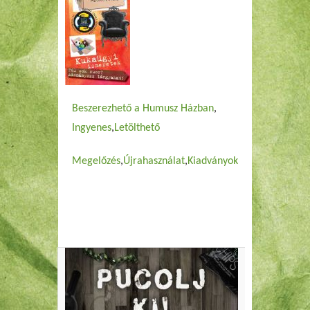
Beszerezhető a Humusz Házban
Ingyenes
Letölthető
Megelőzés
Újrahasználat
Kiadványok