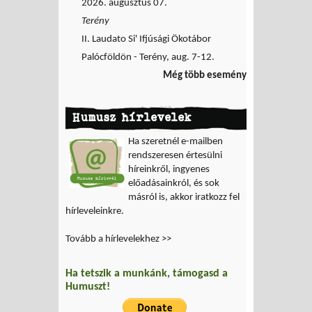
2026. augusztus 07.
Terény
II. Laudato Si' Ifjúsági Ökotábor
Palócföldön - Terény, aug. 7-12.
Még több esemény
Humusz hírlevelek
Ha szeretnél e-mailben
rendszeresen értesülni
híreinkről, ingyenes
előadásainkról, és sok
másról is, akkor iratkozz fel
hírleveleinkre.
Tovább a hírlevelekhez >>
Ha tetszik a munkánk, támogasd a
Humuszt!