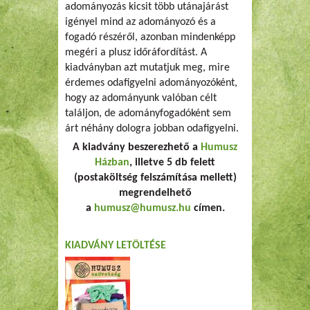
adományozás kicsit több utánajárást
igényel mind az adományozó és a
fogadó részéről, azonban mindenképp
megéri a plusz időráfordítást. A
kiadványban azt mutatjuk meg, mire
érdemes odafigyelni adományozóként,
hogy az adományunk valóban célt
találjon, de adományfogadóként sem
árt néhány dologra jobban odafigyelni.
A kiadvány beszerezhető a
Humusz
Házban
, illetve 5 db felett
(postaköltség felszámítása mellett)
megrendelhető
a
humusz@humusz.hu
címen.
KIADVÁNY LETÖLTÉSE