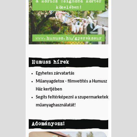
Humusz hírek
Egyhetes zárvatartás
Műanyagdetox - filmvetítés a Humusz
Ház kertjében
Segíts feltérképezni a szupermarketek
műanyaghasználatát!
Adományozz!