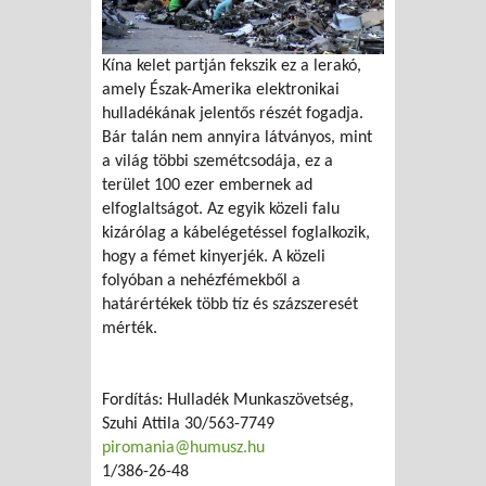
Kína kelet partján fekszik ez a lerakó,
amely Észak-Amerika elektronikai
hulladékának jelentős részét fogadja.
Bár talán nem annyira látványos, mint
a világ többi szemétcsodája, ez a
terület 100 ezer embernek ad
elfoglaltságot. Az egyik közeli falu
kizárólag a kábelégetéssel foglalkozik,
hogy a fémet kinyerjék. A közeli
folyóban a nehézfémekből a
határértékek több tíz és százszeresét
mérték.
Fordítás: Hulladék Munkaszövetség,
Szuhi Attila 30/563-7749
piromania@humusz.hu
1/386-26-48