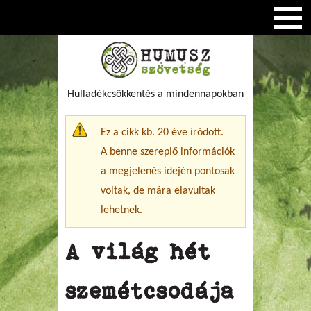
Hulladékcsökkentés a mindennapokban
Figyelmeztető üzenet
Ez a cikk kb. 20 éve íródott.
A benne szereplő információk
a megjelenés idején pontosak
voltak, de mára elavultak
lehetnek.
A világ hét
szemétcsodája