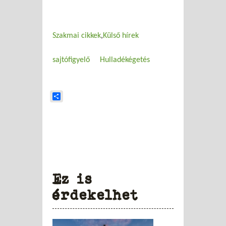
Szakmai cikkek
Külső hírek
sajtófigyelő
Hulladékégetés
Share
Ez is
érdekelhet