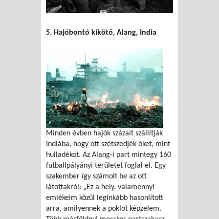
5. Hajóbontó kikötő, Alang, India
Minden évben hajók százait szállítják
Indiába, hogy ott szétszedjék őket, mint
hulladékot. Az Alang-i part mintegy 160
futballpályányi területet foglal el. Egy
szakember így számolt be az ott
látottakról: „Ez a hely, valamennyi
emlékeim közül leginkább hasonlított
arra, amilyennek a poklot képzelem.