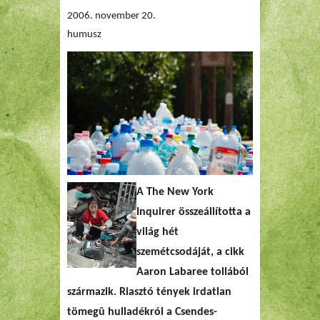
2006. november 20.
humusz
A The New York
Inquirer összeállította a
világ hét
szemétcsodáját, a cikk
Aaron Labaree tollából
származik. Riasztó tények irdatlan
tömegû hulladékról a Csendes-