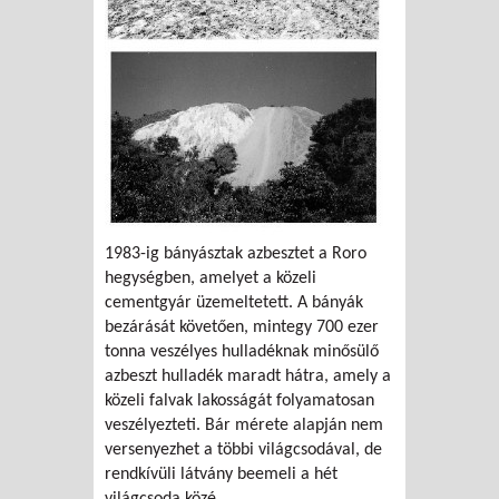
1983-ig bányásztak azbesztet a Roro
hegységben, amelyet a közeli
cementgyár üzemeltetett. A bányák
bezárását követően, mintegy 700 ezer
tonna veszélyes hulladéknak minősülő
azbeszt hulladék maradt hátra, amely a
közeli falvak lakosságát folyamatosan
veszélyezteti. Bár mérete alapján nem
versenyezhet a többi világcsodával, de
rendkívüli látvány beemeli a hét
világcsoda közé