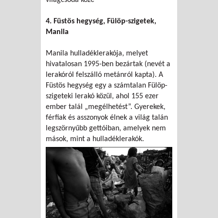
4. Füstös hegység, Fülöp-szigetek,
Manila
Manila hulladéklerakója, melyet
hivatalosan 1995-ben bezártak (nevét a
lerakóról felszálló metánról kapta). A
Füstös hegység egy a számtalan Fülöp-
szigeteki lerakó közül, ahol 155 ezer
ember talál „megélhetést”. Gyerekek,
férfiak és asszonyok élnek a világ talán
legszörnyűbb gettóiban, amelyek nem
mások, mint a hulladéklerakók.