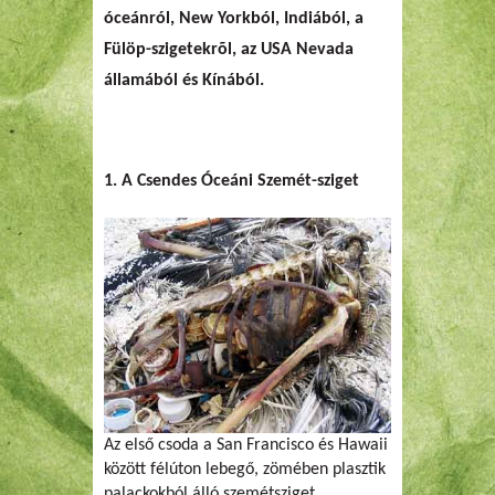
óceánról, New Yorkból, Indiából, a
Fülöp-szigetekrõl, az USA Nevada
államából és Kínából.
1. A Csendes Óceáni Szemét-sziget
Az első csoda a San Francisco és Hawaii
között félúton lebegő, zömében plasztik
palackokból álló szemétsziget,