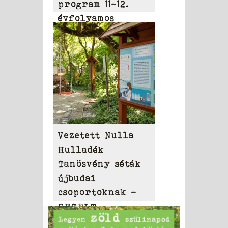
program 11-12.
évfolyamos
diákoknak
Vezetett Nulla
Hulladék
Tanösvény séták
újbudai
csoportoknak –
BETELT