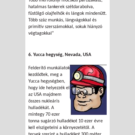
Több mérföldnyi mocskos partszakasz,
hatalmas tankerek szétdarabolva,
füstölgő olajfelhők és lángok mindenütt.
Több száz munkás, lángvágokkal és
primitív szerszámokkal, sokuk hiányzó
végtagokkal”
6. Yucca hegység, Nevada, USA
Felderítő munkálatok
kezdődtek, meg a
Yucca hegységben,
hogy ide helyezzék el
az USA majdnem
összes nukleáris
hulladékát. A
mintegy 70 ezer
tonna sugárzó hulladékot 10 ezer évre
kell elszigetelni a környezetétől. A
tervek szerint a hulladékot 300 méter