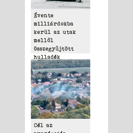
Évente
milliárdokba
kerül az utak
mellől
összegyűjtött
hulladék
eltakarítása
Cél az