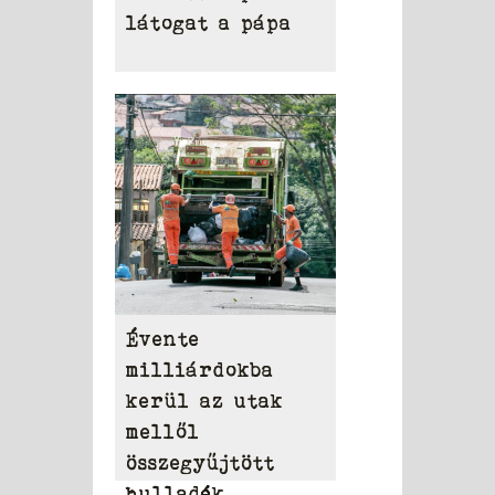
látogat a pápa
Évente
milliárdokba
kerül az utak
mellől
összegyűjtött
hulladék