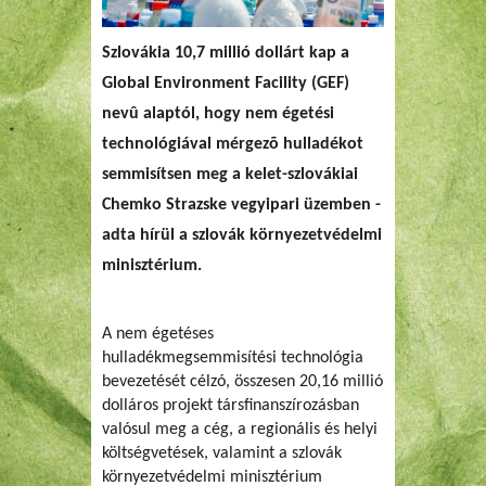
Szlovákia 10,7 millió dollárt kap a
Global Environment Facility (GEF)
nevû alaptól, hogy nem égetési
technológiával mérgezõ hulladékot
semmisítsen meg a kelet-szlovákiai
Chemko Strazske vegyipari üzemben -
adta hírül a szlovák környezetvédelmi
minisztérium.
A nem égetéses
hulladékmegsemmisítési technológia
bevezetését célzó, összesen 20,16 millió
dolláros projekt társfinanszírozásban
valósul meg a cég, a regionális és helyi
költségvetések, valamint a szlovák
környezetvédelmi minisztérium