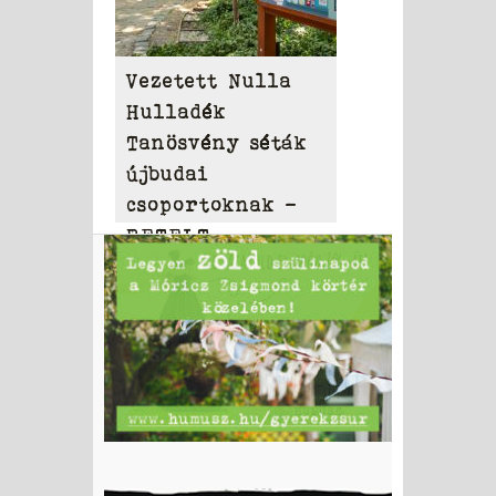
Vezetett Nulla
Hulladék
Tanösvény séták
újbudai
csoportoknak –
BETELT