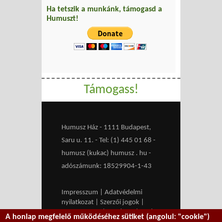
Ha tetszik a munkánk, támogasd a
Humuszt!
Támogass!
Humusz Ház - 1111 Budapest,
Saru u. 11. - Tel: (1) 445 01 68 -
humusz (kukac) humusz . hu -
adószámunk: 18529904-1-43
Impresszum
|
Adatvédelmi
nyilatkozat
|
Szerzői jogok
|
Médiaajánlat
|
RSS
|
HU
|
EN
|
A honlap megfelelő működéséhez sütiket (angolul: "cookie")