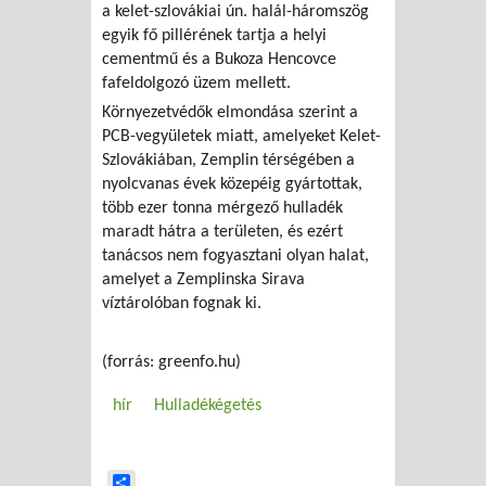
a kelet-szlovákiai ún. halál-háromszög
egyik fő pillérének tartja a helyi
cementmű és a Bukoza Hencovce
fafeldolgozó üzem mellett.
Környezetvédők elmondása szerint a
PCB-vegyületek miatt, amelyeket Kelet-
Szlovákiában, Zemplin térségében a
nyolcvanas évek közepéig gyártottak,
több ezer tonna mérgező hulladék
maradt hátra a területen, és ezért
tanácsos nem fogyasztani olyan halat,
amelyet a Zemplinska Sirava
víztárolóban fognak ki.
(forrás: greenfo.hu)
hír
Hulladékégetés
Share