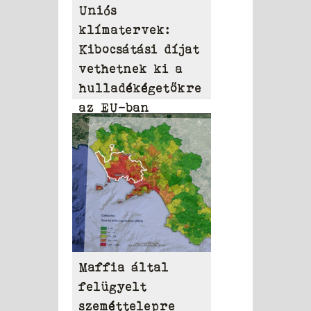
Uniós
klímatervek:
Kibocsátási díjat
vethetnek ki a
hulladékégetőkre
az EU-ban
Maffia által
felügyelt
szeméttelepre