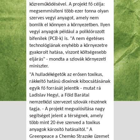
közreműködésével. A projekt fő célja:
megsemmisíteni több ezer tonna olyan
szerves vegyi anyagot, amely nem
bomlik el könnyen a környezetben. Ilyen
vegyi anyagok például a poliklórozott
bifenilek (PCB-k) is. "A nem égetéses
technológiának enyhébb a környezetre
gyakorolt hatása, viszont költségesebb
eljárás" - mondta a szlovák környezeti
miniszter.
"A hulladékégetők az erősen toxikus,
rákkeltő hatású dioxinok kibocsátásának
egyik fő forrását jelentik - mutat rá
Ladislav Hegyi, a Föld Barátai
nemzetközi szervezet szlovák részének
tagja. - A projekt megvalósítása nagy
segítséget jelent a térségnek, amely
több mint 20 éve szenved a toxikus
anyagok károsító hatásaitól." A
Greenpeace a Chemko Strazske üzemet