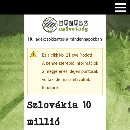
Hulladékcsökkentés a mindennapokban
Figyelmeztető üzenet
Ez a cikk kb. 21 éve íródott.
A benne szereplő információk
a megjelenés idején pontosak
voltak, de mára elavultak
lehetnek.
Szlovákia 10
millió