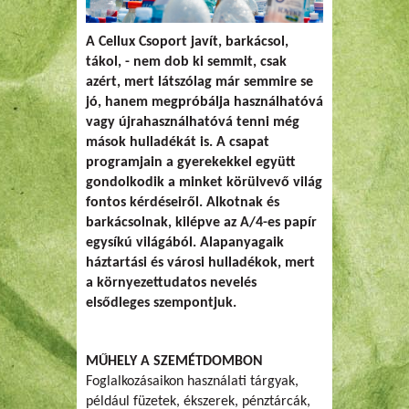
A Cellux Csoport javít, barkácsol,
tákol, - nem dob ki semmit, csak
azért, mert látszólag már semmire se
jó, hanem megpróbálja használhatóvá
vagy újrahasználhatóvá tenni még
mások hulladékát is. A csapat
programjain a gyerekekkel együtt
gondolkodik a minket körülvevő világ
fontos kérdéseiről. Alkotnak és
barkácsolnak, kilépve az A/4-es papír
egysíkú világából. Alapanyagaik
háztartási és városi hulladékok, mert
a környezettudatos nevelés
elsődleges szempontjuk.
MŰHELY A SZEMÉTDOMBON
Foglalkozásaikon használati tárgyak,
például füzetek, ékszerek, pénztárcák,