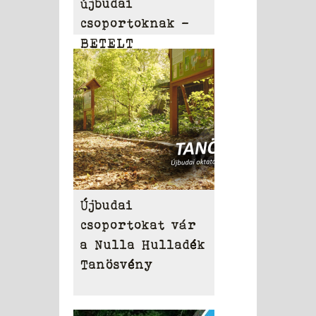
újbudai
csoportoknak –
BETELT
Újbudai
csoportokat vár
a Nulla Hulladék
Tanösvény