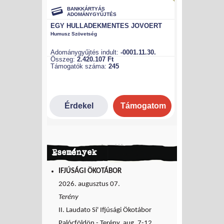
Események
IFJÚSÁGI ÖKOTÁBOR
2026. augusztus 07.
Terény
II. Laudato Si' Ifjúsági Ökotábor
Palócföldön - Terény, aug. 7-12.