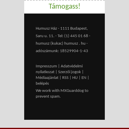
Támogass!
Humusz Ház - 1111 Budapest,
Saru u. 11. - Tel: (1) 445 01 68 -
humusz (kukac) humusz . hu -
adószámunk: 18529904-1-43
Impresszum
|
Adatvédelmi
nyilatkozat
|
Szerzői jogok
|
Médiaajánlat
|
RSS
|
HU
|
EN
|
belépés
We work with
MXGuarddog
to
prevent spam.