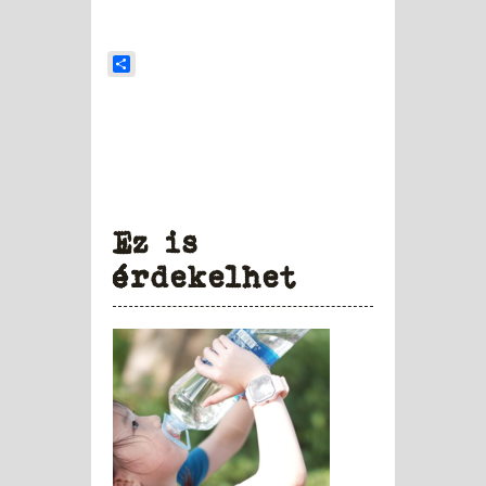
Share
Ez is
érdekelhet