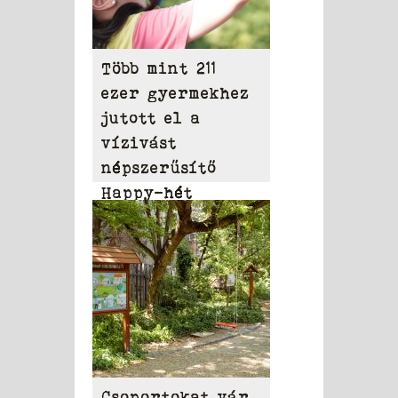
Több mint 211
ezer gyermekhez
jutott el a
vízivást
népszerűsítő
Happy-hét
üzenete
Csoportokat vár