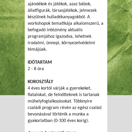
ajándékok és játékok, azaz bábok,
állatfigurák, társasjátékok, jelmezek
készülnek hulladékanyagokból. A
workshopok tematikája alkalomszerű, a
befogadó intézmény aktuális
programjához igazodva, lehetnek
irodalmi, ünnepi, környezetvédelmi
témájúak.
IDŐTARTAM
2 - 8 óra
KOROSZTÁLY
4 éves kortól várják a gyerekeket,
fiatalokat, de felnőtteknek is tartanak
műhelyfoglalkozásokat. Többnyire
családi program révén az egész család
bevonásával történik a munka a
gyakorlatban (0-100 éves korig).