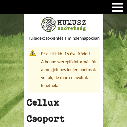
Hulladékcsökkentés a mindennapokban
Figyelmeztető üzenet
Ez a cikk kb. 16 éve íródott.
A benne szereplő információk
a megjelenés idején pontosak
voltak, de mára elavultak
lehetnek.
Cellux
Csoport