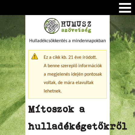
Hulladékcsökkentés a mindennapokban
Figyelmeztető üzenet
Ez a cikk kb. 21 éve íródott.
A benne szereplő információk
a megjelenés idején pontosak
voltak, de mára elavultak
lehetnek.
Mítoszok a
hulladékégetőkről