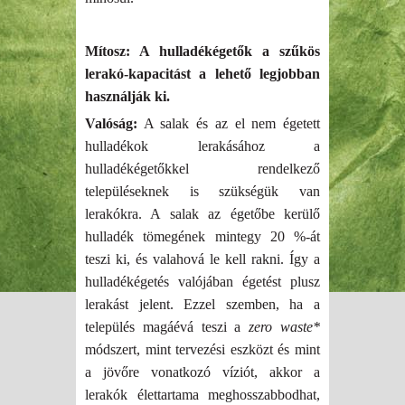
Mítosz: A hulladékégetők a szűkös
lerakó-kapacitást a lehető legjobban
használják ki.
Valóság:
A salak és az el nem égetett
hulladékok lerakásához a
hulladékégetőkkel rendelkező
településeknek is szükségük van
lerakókra. A salak az égetőbe kerülő
hulladék tömegének mintegy 20 %-át
teszi ki, és valahová le kell rakni. Így a
hulladékégetés valójában égetést plusz
lerakást jelent. Ezzel szemben, ha a
település magáévá teszi a
zero waste*
módszert, mint tervezési eszközt és mint
a jövőre vonatkozó víziót, akkor a
lerakók élettartama meghosszabbodhat,