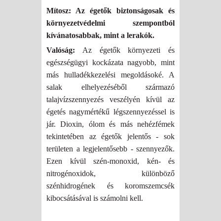
Mítosz: Az égetők biztonságosak és
környezetvédelmi szempontból
kívánatosabbak, mint a lerakók.
Valóság:
Az égetők környezeti és
egészségügyi kockázata nagyobb, mint
más hulladékkezelési megoldásoké. A
salak elhelyezéséből származó
talajvízszennyezés veszélyén kívül az
égetés nagymértékű légszennyezéssel is
jár. Dioxin, ólom és más nehézfémek
tekintetében az égetők jelentős - sok
területen a legjelentősebb - szennyezők.
Ezen kívül szén-monoxid, kén- és
nitrogénoxidok, különböző
szénhidrogének és koromszemcsék
kibocsátásával is számolni kell.