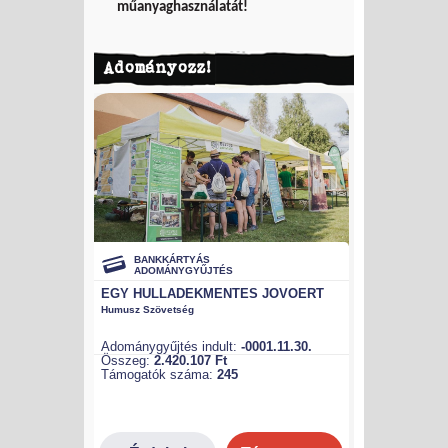
műanyaghasználatát!
Adományozz!