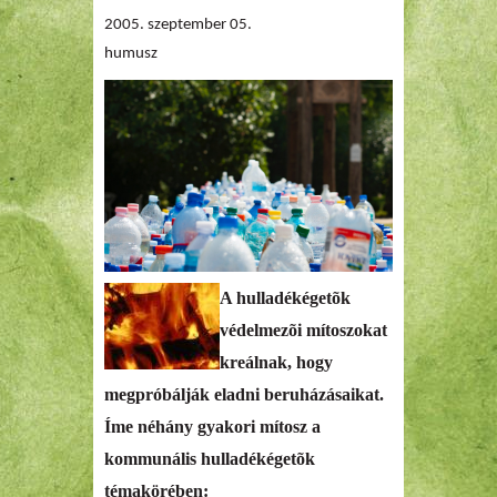
2005. szeptember 05.
humusz
A hulladékégetõk
védelmezõi mítoszokat
kreálnak, hogy
megpróbálják eladni beruházásaikat.
Íme néhány gyakori mítosz a
kommunális hulladékégetõk
témakörében: