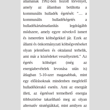
államának 1992-ben hozott törvényét,
amely az államban betiltotta a
kommunális hulladék égetését: "… a
kommunális hulladékégetés a
hulladékártalmatlanítás legdrágább
módszere, amely egyre növekvő ismert
és ismeretlen költségekkel jár. Ezek az
állami és önkormányzati költségvetéseket
olyan jelentősen és oktalanul terhelik,
ami már a közérdeket veszélyezteti." Az
égetés költségei (még az
energiabevételek levonása után is)
átlagban 5-10-szer magasabbak, mint
egy előírásoknak mindenben megfelelő
hulladéklerakó esetén. Ami az energiát
illeti, az égetéssel termelhető energia
többszöröse takarítható meg az olyan
alternatív stratégiákkal, mint amilyen az