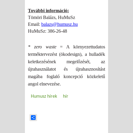
További információ:
Tömöri Balázs, HuMuSz
Email:
balazs@humusz.hu
HuMuSz: 386-26-48
* zero waste
= A környezettudatos
terméktervezést (ökodesign), a hulladék
keletkezésének megelőzését, az
újrahasználatot és újrahasznosítást
magába foglaló koncepció közkeletű
angol elnevezése.
Humusz hírek
hír
Share