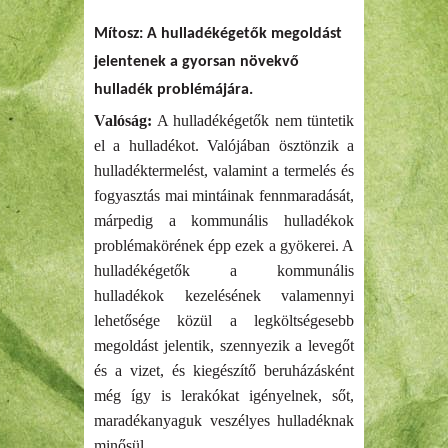
Mítosz: A hulladékégetők megoldást
jelentenek a gyorsan növekvő
hulladék problémájára.
Valóság:
A hulladékégetők nem tüntetik
el a hulladékot. Valójában ösztönzik a
hulladéktermelést, valamint a termelés és
fogyasztás mai mintáinak fennmaradását,
márpedig a kommunális hulladékok
problémakörének épp ezek a gyökerei. A
hulladékégetők a kommunális
hulladékok kezelésének valamennyi
lehetősége közül a legköltségesebb
megoldást jelentik, szennyezik a levegőt
és a vizet, és kiegészítő beruházásként
még így is lerakókat igényelnek, sőt,
maradékanyaguk veszélyes hulladéknak
minősül.