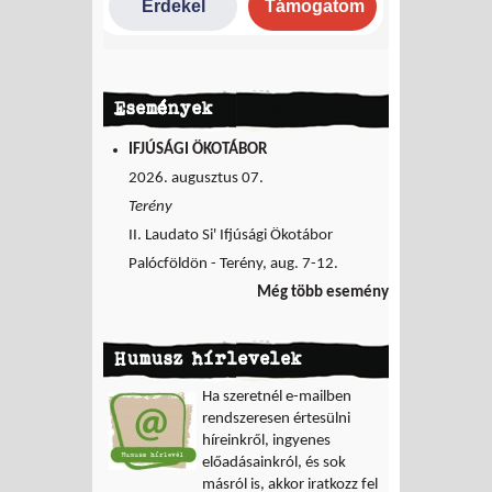
Események
IFJÚSÁGI ÖKOTÁBOR
2026. augusztus 07.
Terény
II. Laudato Si' Ifjúsági Ökotábor
Palócföldön - Terény, aug. 7-12.
Még több esemény
Humusz hírlevelek
Ha szeretnél e-mailben
rendszeresen értesülni
híreinkről, ingyenes
előadásainkról, és sok
másról is, akkor iratkozz fel