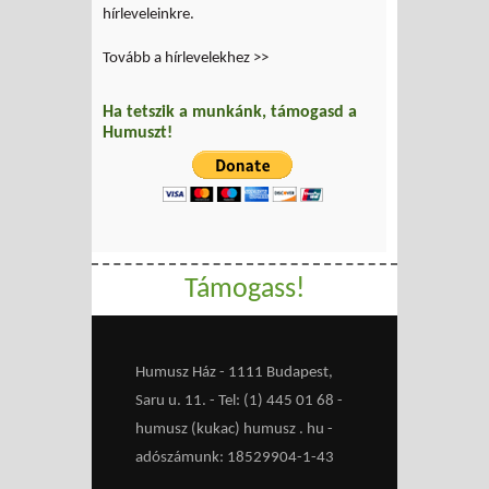
hírleveleinkre.
Tovább a hírlevelekhez >>
Ha tetszik a munkánk, támogasd a
Humuszt!
Támogass!
Humusz Ház - 1111 Budapest,
Saru u. 11. - Tel: (1) 445 01 68 -
humusz (kukac) humusz . hu -
adószámunk: 18529904-1-43