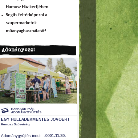
Humusz Ház kertjében
Segíts feltérképezni a
szupermarketek
műanyaghasználatát!
Adományozz!