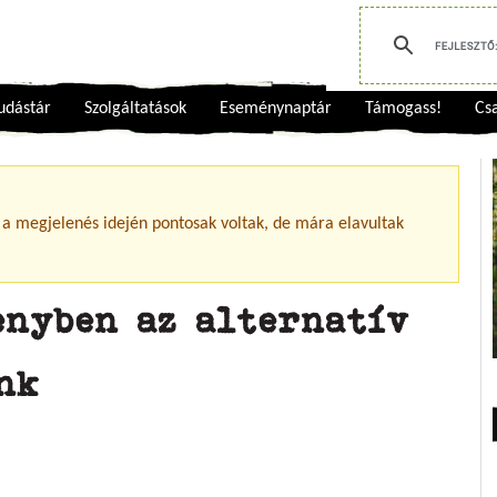
udástár
Szolgáltatások
Eseménynaptár
Támogass!
Csa
 a megjelenés idején pontosak voltak, de mára elavultak
enyben az alternatív
nk