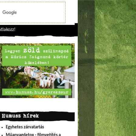
tlakozz!
Humusz hírek
Egyhetes zárvatartás
Műanyagdetox - filmvetítés a