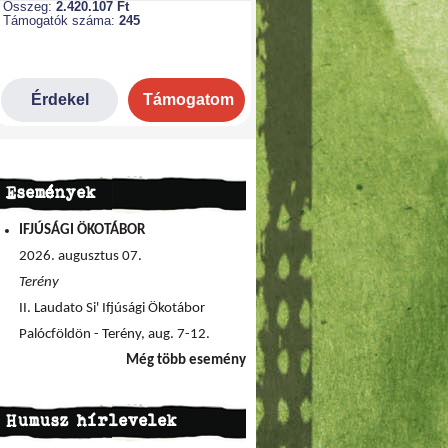
Események
IFJÚSÁGI ÖKOTÁBOR
2026. augusztus 07.
Terény
II. Laudato Si' Ifjúsági Ökotábor
Palócföldön - Terény, aug. 7-12.
Még több esemény
Humusz hírlevelek