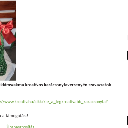
eklámszakma kreatívos karácsonyfaversenyén szavazzatok
p://www.kreativ.hu/cikk/kie_a_legkreativabb_karacsonyfa?
k a támogatást!
Újrahasznosítás