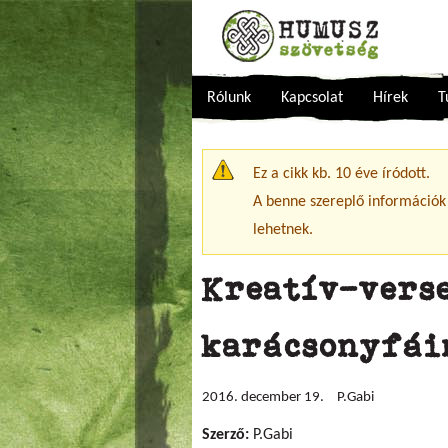
Rólunk
Kapcsolat
Hírek
T
Figyelmeztető üzenet
Ez a cikk kb. 10 éve íródott.
A benne szereplő információk
lehetnek.
Kreatív-vers
karácsonyfái
2016. december 19.
P.Gabi
Szerző:
P.Gabi