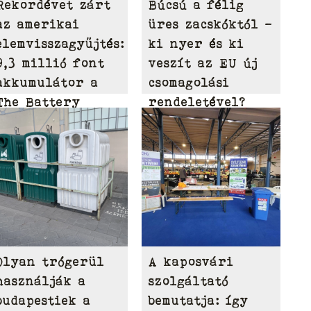
Rekordévet zárt
Búcsú a félig
az amerikai
üres zacskóktól –
elemvisszagyűjtés:
ki nyer és ki
9,3 millió font
veszít az EU új
akkumulátor a
csomagolási
The Battery
rendeletével?
Network 2025-ös
mérlegében
Olyan trógerül
A kaposvári
használják a
szolgáltató
budapestiek a
bemutatja: így