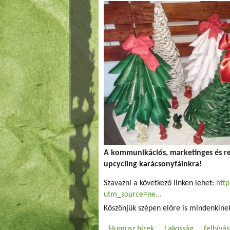
A kommunikációs, marketinges és r
upcycling karácsonyfáinkra!
Szavazni a következő linken lehet:
htt
utm_source=ne...
Köszönjük szépen előre is mindenkine
Humusz hírek
Lakosság
felhívás