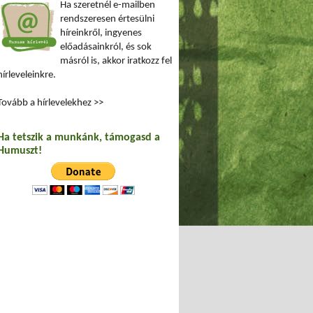
Ha szeretnél e-mailben
rendszeresen értesülni
híreinkről, ingyenes
előadásainkról, és sok
másról is, akkor iratkozz fel
hírleveleinkre.
Tovább a hírlevelekhez >>
Ha tetszik a munkánk, támogasd a
Humuszt!