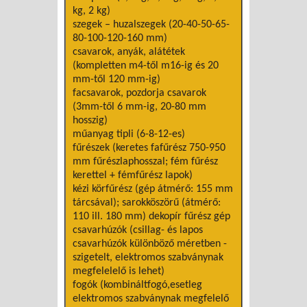
kg, 2 kg)
szegek – huzalszegek (20-40-50-65-
80-100-120-160 mm)
csavarok, anyák, alátétek
(kompletten m4-től m16-ig és 20
mm-től 120 mm-ig)
facsavarok, pozdorja csavarok
(3mm-től 6 mm-ig, 20-80 mm
hosszig)
műanyag tipli (6-8-12-es)
fűrészek (keretes fafűrész 750-950
mm fűrészlaphosszal; fém fűrész
kerettel + fémfűrész lapok)
kézi körfűrész (gép átmérő: 155 mm
tárcsával); sarokköszörű (átmérő:
110 ill. 180 mm) dekopír fűrész gép
csavarhúzók (csillag- és lapos
csavarhúzók különböző méretben -
szigetelt, elektromos szabványnak
megfelelelő is lehet)
fogók (kombináltfogó,esetleg
elektromos szabványnak megfelelő