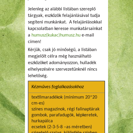
Jelenleg az alábbi listában szereplő
tárgyak, eszközök felajánlásával tudja
segíteni munkánkat. A felajánlásokkal
kapcsolatban keresse munkatársainkat
a
humusz(kukac)humusz.hu
e-mail
címen!
Kérjük, csak jó minőségű, a listában
megjelölt célra még használható
eszközöket adományozzon, hulladék
elhelyezésére szervezetünknél nincs
lehetőség.
Kézműves foglalkozásokhoz
textilmaradékok (minimum 20*20
cm-es)
színes magazinok, régi falinaptárak
gombok, parafadugók, képkeretek,
hurkapálca
ecsetek (2-3-5-8 –as méretben)
szigetelő szalag, különféle színben