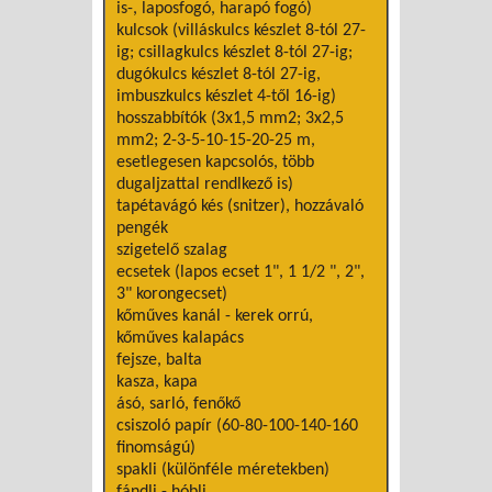
is-, laposfogó, harapó fogó)
kulcsok (villáskulcs készlet 8-tól 27-
ig; csillagkulcs készlet 8-tól 27-ig;
dugókulcs készlet 8-tól 27-ig,
imbuszkulcs készlet 4-től 16-ig)
hosszabbítók (3x1,5 mm2; 3x2,5
mm2; 2-3-5-10-15-20-25 m,
esetlegesen kapcsolós, több
dugaljzattal rendlkező is)
tapétavágó kés (snitzer), hozzávaló
pengék
szigetelő szalag
ecsetek (lapos ecset 1", 1 1/2 ", 2",
3" korongecset)
kőműves kanál - kerek orrú,
kőműves kalapács
fejsze, balta
kasza, kapa
ásó, sarló, fenőkő
csiszoló papír (60-80-100-140-160
finomságú)
spakli (különféle méretekben)
fándli - hóbli