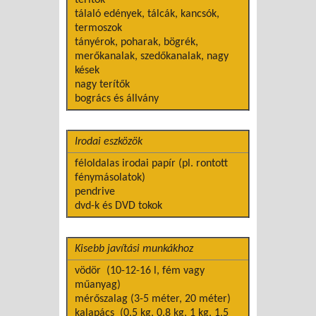
tálaló edények, tálcák, kancsók,
termoszok
tányérok, poharak, bögrék,
merőkanalak, szedőkanalak, nagy
kések
nagy terítők
bogrács és állvány
Irodai eszközök
féloldalas irodai papír (pl. rontott
fénymásolatok)
pendrive
dvd-k és DVD tokok
Kisebb javítási munkákhoz
vödör
(10-12-16 l, fém vagy
műanyag)
mérőszalag (3-5 méter, 20 méter)
kalapács
(0,5 kg, 0,8 kg, 1 kg, 1,5