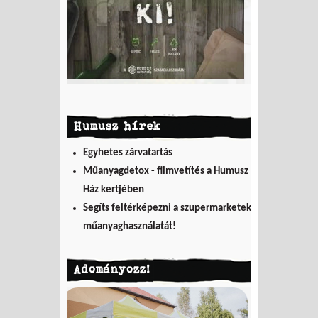
Humusz hírek
Egyhetes zárvatartás
Műanyagdetox - filmvetítés a Humusz
Ház kertjében
Segíts feltérképezni a szupermarketek
műanyaghasználatát!
Adományozz!