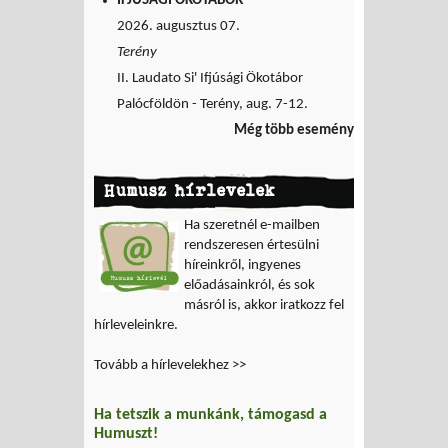
IFJÚSÁGI ÖKOTÁBOR
2026. augusztus 07.
Terény
II. Laudato Si' Ifjúsági Ökotábor
Palócföldön - Terény, aug. 7-12.
Még több esemény
Humusz hírlevelek
Ha szeretnél e-mailben
rendszeresen értesülni
híreinkről, ingyenes
előadásainkról, és sok
másról is, akkor iratkozz fel
hírleveleinkre.
Tovább a hírlevelekhez >>
Ha tetszik a munkánk, támogasd a
Humuszt!