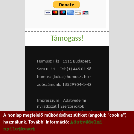
Támogass!
Humusz Ház - 1111 Budapest,
Saru u. 11. - Tel: (1) 445 01 68 -
humusz (kukac) humusz . hu -
adószámunk: 18529904-1-43
Impresszum
|
Adatvédelmi
nyilatkozat
|
Szerzői jogok
|
Médiaajánlat
|
RSS
|
HU
|
EN
|
A honlap megfelelő működéséhez sütiket (angolul: "cookie")
belépés
Adatvédelmi
használunk. További információ:
We work with
MXGuarddog
to
nyilatkozat
prevent spam.