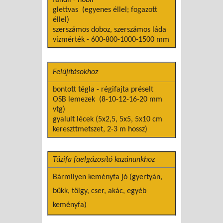
glettvas
(egyenes éllel; fogazott
éllel)
szerszámos doboz, szerszámos láda
vízmérték - 600-800-1000-1500 mm
Felújításokhoz
bontott tégla - régifajta préselt
OSB lemezek
(8-10-12-16-20 mm
vtg)
gyalult lécek (5x2,5, 5x5, 5x10 cm
kereszttmetszet, 2-3 m hossz)
Tüzifa faelgázosító kazánunkhoz
Bármilyen keményfa jó (gyertyán,
bükk, tölgy, cser, akác, egyéb
keményfa)