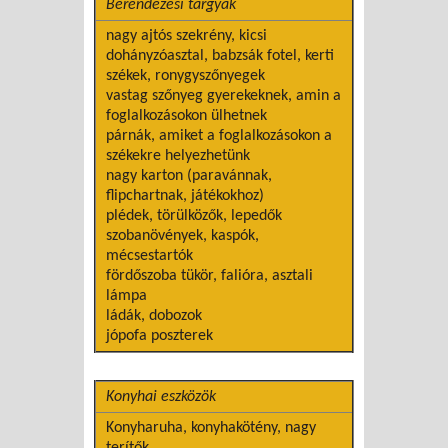
Berendezési tárgyak
nagy ajtós szekrény, kicsi
dohányzóasztal, babzsák fotel, kerti
székek, ronygyszőnyegek
vastag szőnyeg gyerekeknek, amin a
foglalkozásokon ülhetnek
párnák, amiket a foglalkozásokon a
székekre helyezhetünk
nagy karton (paravánnak,
flipchartnak, játékokhoz)
plédek, törülközők, lepedők
szobanövények, kaspók,
mécsestartók
fördőszoba tükör, falióra, asztali
lámpa
ládák, dobozok
jópofa poszterek
Konyhai eszközök
Konyharuha, konyhakötény, nagy
terítők