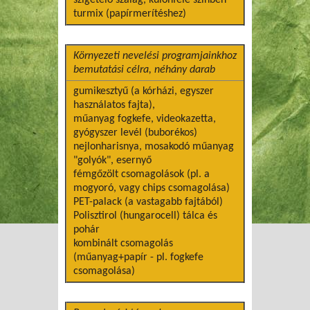
turmix (papírmerítéshez)
Környezeti nevelési programjainkhoz
bemutatási célra, néhány darab
gumikesztyű (a kórházi, egyszer
használatos fajta),
műanyag fogkefe, videokazetta,
gyógyszer levél (buborékos)
nejlonharisnya, mosakodó műanyag
"golyók", esernyő
fémgőzölt csomagolások (pl. a
mogyoró, vagy chips csomagolása)
PET-palack (a vastagabb fajtából)
Polisztirol (hungarocell) tálca és
pohár
kombinált csomagolás
(műanyag+papír - pl. fogkefe
csomagolása)