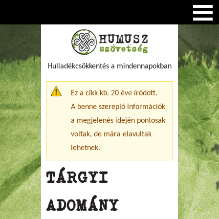
Hulladékcsökkentés a mindennapokban
Figyelmeztető üzenet
Ez a cikk kb. 20 éve íródott.
A benne szereplő információk
a megjelenés idején pontosak
voltak, de mára elavultak
lehetnek.
TÁRGYI
ADOMÁNY