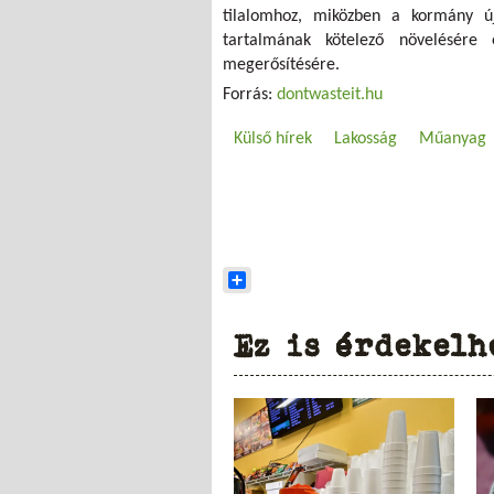
tilalomhoz, miközben a kormány új
tartalmának kötelező növelésére é
megerősítésére.
Forrás:
dontwasteit.hu
Külső hírek
Lakosság
Műanyag
Share
Ez is érdekelh