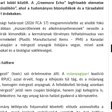
ri lobbi között. A „Creemore Echo” legfrissebb elemzése
 küszöbön”, ahol a tudományos bizonyítékok és a társadalmi
ri érdekeken.
rósági határozat (2026 FCA 17) megsemmisítette az alsóbb fokú
orábban „észszerűtlennek és alkotmányellenesnek” nevezte a
 bírák kimondták: a kormánynak törvényes felhatalmazása van
ermékeket (Plastic Manufactured Items – PMI) a Kanadai
 alapján a mérgező anyagok listájára vegye, mivel azok
mákat és a biológiai sokféleséget.
m háttere
gező” (toxic) szó értelmezése állt. A
műanyagipari
koalíció
– RPUC) azzal érvelt, hogy a kifejezés túl tág, és a műanyag
 homogén mérgező anyagnak. A fellebbviteli bíróság azonban
mérgező” jelző nem csupán biológiai, hanem jogi kategória is,
ekezésre, ha egy anyag káros hatást gyakorol a környezetre.
mány kétlépcsős folyamatot követett: először azonosította a