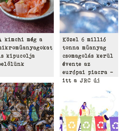
A kimchi még a
Közel 6 millió
mikroműanyagokat
tonna műanyag
is kipucolja
csomagolás kerül
belőlünk
évente az
európai piacra –
itt a JRC új
modellje, amely
ellenőrzi a
tagállami
adatszolgáltatást