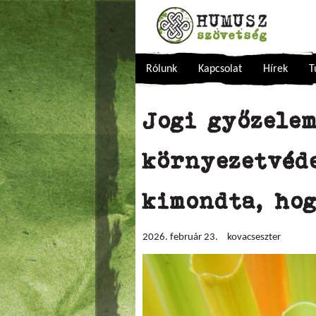
Rólunk
Kapcsolat
Hírek
T
Jogi győzele
környezetvéd
kimondta, ho
2026. február 23.
kovacseszter