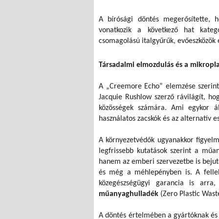
A bírósági döntés megerősítette, 
vonatkozik a következő hat kategór
csomagolású italgyűrűk, evőeszközök é
Társadalmi elmozdulás és a mikropla
A „Creemore Echo” elemzése szerint 
Jacquie Rushlow szerző rávilágít, h
közösségek számára. Ami egykor ál
használatos zacskók és az alternatív
A környezetvédők ugyanakkor figyelm
legfrissebb kutatások szerint a műa
hanem az emberi szervezetbe is bejut
és még a méhlepényben is. A felleb
közegészségügyi garancia is arr
műanyaghulladék
(Zero Plastic Wast
A döntés értelmében a gyártóknak és 