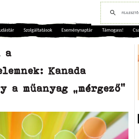
udástár
Szolgáltatások
Eseménynaptár
Támogass!
Csa
m a
elemnek: Kanada
gy a műanyag „mérgező”