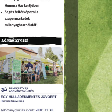
Humusz Ház kertjében
Segíts feltérképezni a
szupermarketek
műanyaghasználatát!
Adományozz!