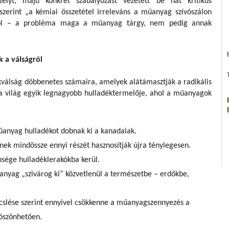
élyt, majd konkrét szabályozást vezetett be hat kritikus
szerint „a kémiai összetétel irreleváns a műanyag szívószálon
ából – a probléma maga a műanyag tárgy, nem pedig annak
k a válságról
ékválság döbbenetes számaira, amelyek alátámasztják a radikális
a világ egyik legnagyobb hulladéktermelője, ahol a műanyagok
űanyag hulladékot dobnak ki a kanadaiak.
nek mindössze ennyi részét hasznosítják újra ténylegesen.
sége hulladéklerakókba kerül.
anyag „szivárog ki” közvetlenül a természetbe – erdőkbe,
cslése szerint ennyivel csökkenne a műanyagszennyezés a
köszönhetően.