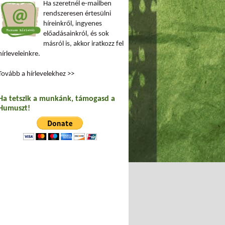
Ha szeretnél e-mailben
rendszeresen értesülni
híreinkről, ingyenes
előadásainkról, és sok
másról is, akkor iratkozz fel
hírleveleinkre.
Tovább a hírlevelekhez >>
Ha tetszik a munkánk, támogasd a
Humuszt!