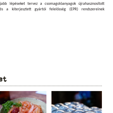
abb lépéseket tervez a csomagolóanyagok újrahasznosított
s a kiterjesztett gyártói felelősség (EPR) rendszereinek
et