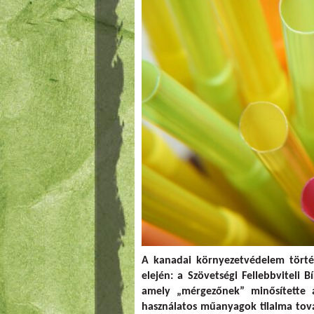
A kanadai környezetvédelem törté
elején: a Szövetségi Fellebbviteli
amely „mérgezőnek” minősítette
használatos műanyagok tilalma tov