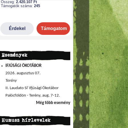
Események
IFJÚSÁGI ÖKOTÁBOR
2026. augusztus 07.
Terény
II. Laudato Si' Ifjúsági Ökotábor
Palócföldön - Terény, aug. 7-12.
Még több esemény
Humusz hírlevelek