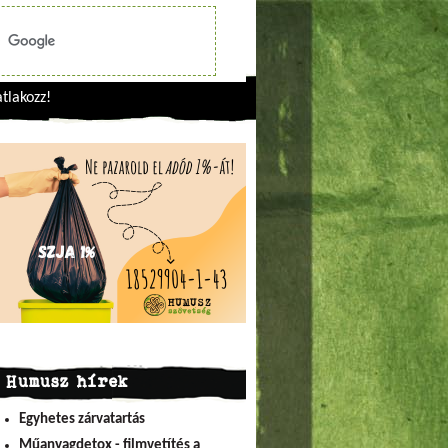
tlakozz!
Humusz hírek
Egyhetes zárvatartás
Műanyagdetox - filmvetítés a