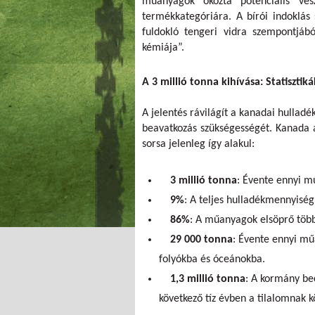
műanyagok okozta potenciális vesz
termékkategóriára. A bírói indoklás 
fuldokló tengeri vidra szempontj
kémiája”.
A 3 millió tonna kihívása: Statisztiká
A jelentés rávilágít a kanadai hullad
beavatkozás szükségességét. Kanada 
sorsa jelenleg így alakul:
3 millió tonna
: Évente ennyi m
9%
: A teljes hulladékmennyiség
86%
: A műanyagok elsöprő több
29 000 tonna
: Évente ennyi mű
folyókba és óceánokba.
1,3 millió tonna
: A kormány be
következő tíz évben a tilalomnak 