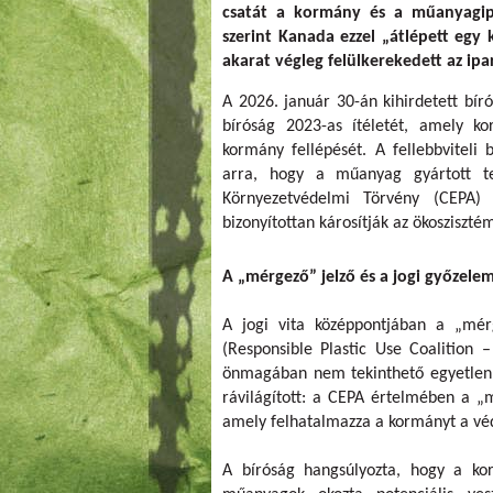
csatát a kormány és a műanyagipa
szerint Kanada ezzel „átlépett egy
akarat végleg felülkerekedett az ipa
A 2026. január 30-án kihirdetett bí
bíróság 2023-as ítéletét, amely k
kormány fellépését. A fellebbviteli
arra, hogy a műanyag gyártott t
Környezetvédelmi Törvény (CEPA)
bizonyítottan károsítják az ökosziszté
A „mérgező” jelző és a jogi győzele
A jogi vita középpontjában a „mér
(Responsible Plastic Use Coalition 
önmagában nem tekinthető egyetlen,
rávilágított: a CEPA értelmében a „
amely felhatalmazza a kormányt a véd
A bíróság hangsúlyozta, hogy a kor