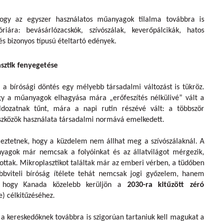
hogy az egyszer használatos műanyagok tilalma továbbra is
iára: bevásárlózacskók, szívószálak, keverőpálcikák, hatos
s bizonyos típusú ételtartó edények.
sztik fenyegetése
a bírósági döntés egy mélyebb társadalmi változást is tükröz.
ogy a műanyagok elhagyása mára „erőfeszítés nélkülivé” vált a
dozatnak tűnt, mára a napi rutin részévé vált: a többször
 eszközök használata társadalmi normává emelkedett.
eztetnek, hogy a küzdelem nem állhat meg a szívószálaknál. A
nyagok már nemcsak a folyóinkat és az állatvilágot mérgezik,
ottak. Mikroplasztikot találtak már az emberi vérben, a tüdőben
bviteli bíróság ítélete tehát nemcsak jogi győzelem, hanem
a, hogy Kanada közelebb kerüljön a
2030-ra kitűzött zéró
e) célkitűzéséhez.
a kereskedőknek továbbra is szigorúan tartaniuk kell magukat a