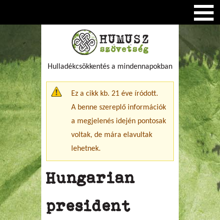
Hulladékcsökkentés a mindennapokban
Figyelmeztető üzenet
Ez a cikk kb. 21 éve íródott.
A benne szereplő információk
a megjelenés idején pontosak
voltak, de mára elavultak
lehetnek.
Hungarian
president