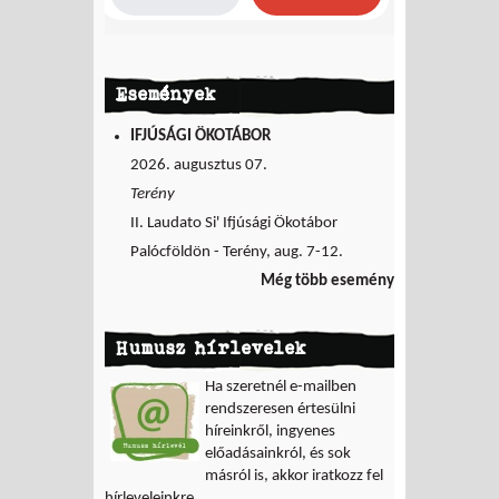
Események
IFJÚSÁGI ÖKOTÁBOR
2026. augusztus 07.
Terény
II. Laudato Si' Ifjúsági Ökotábor
Palócföldön - Terény, aug. 7-12.
Még több esemény
Humusz hírlevelek
Ha szeretnél e-mailben
rendszeresen értesülni
híreinkről, ingyenes
előadásainkról, és sok
másról is, akkor iratkozz fel
hírleveleinkre.