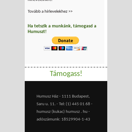
Tovább a hírlevelekhez >>
Ha tetszik a munkánk, támogasd a
Humuszt!
Támogass!
Humusz Ház - 1111 Budapest,
Saru u. 11. - Tel: (1) 445 01 68 -
humusz (kukac) humusz . hu -
adószámunk: 18529904-1-43