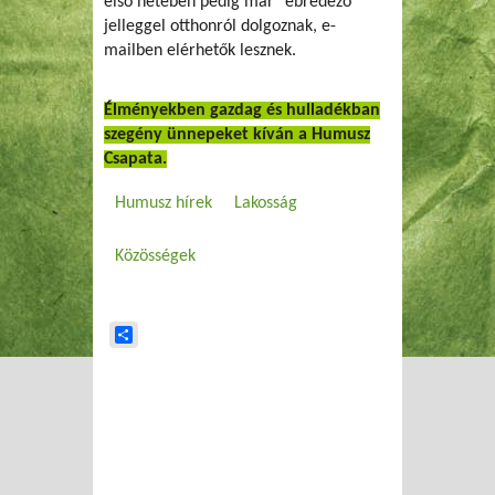
első hetében pedig már "ébredező"
jelleggel otthonról dolgoznak, e-
mailben elérhetők lesznek.
Élményekben gazdag és hulladékban
szegény ünnepeket kíván a Humusz
Csapata.
Humusz hírek
Lakosság
Közösségek
Share