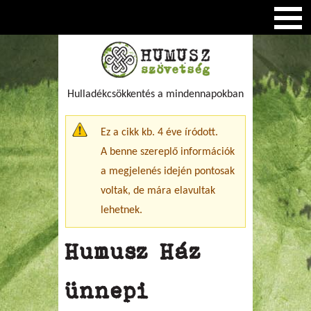
Hulladékcsökkentés a mindennapokban
Figyelmeztető üzenet
Ez a cikk kb. 4 éve íródott.
A benne szereplő információk
a megjelenés idején pontosak
voltak, de mára elavultak
lehetnek.
Humusz Ház
ünnepi