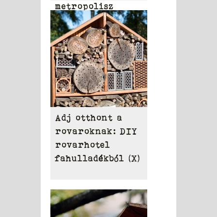
metropolisz
területén
Adj otthont a
rovaroknak: DIY
rovarhotel
fahulladékból (X)