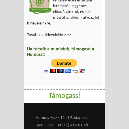
rendszeresen értesülni
híreinkről, ingyenes
előadásainkról, és sok
másról is, akkor iratkozz fel
hírleveleinkre.
Tovább a hírlevelekhez >>
Ha tetszik a munkánk, támogasd a
Humuszt!
Támogass!
Humusz Ház - 1111 Budapest,
Saru u. 11. - Tel: (1) 445 01 68 -