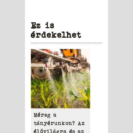
Ez is
érdekelhet
Méreg a
tányérunkon? Az
élővilágra és az