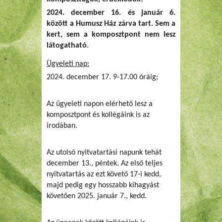
2024. december 16. és január 6.
között a Humusz Ház zárva tart. Sem a
kert, sem a komposztpont nem lesz
látogatható.
Ügyeleti nap:
2024. december 17. 9-17.00 óráig;
Az ügyeleti napon elérhető lesz a
komposztpont és kollégáink is az
irodában.
Az utolsó nyitvatartási napunk tehát
december 13., péntek. Az első teljes
nyitvatartás az ezt követő 17-i kedd,
majd pedig egy hosszabb kihagyást
követően 2025. január 7., kedd.