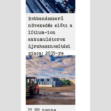
Robbanásszerű
növekedés előtt a
lítium-ion
akkumulátorok
újrahasznosítási
piaca: 2035-re
elérheti a 31,95
milliárd dollárt
17 101 tonna