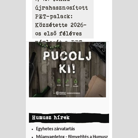
újrahasznosított
PET-palack:
Közzétette 2026-
os első féléves
mérlegét a PET
to PET
Humusz hírek
Egyhetes zárvatartás
Műanyagdetox - filmvetítés a Humusz