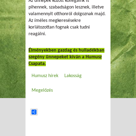
Az ünnepek között kollégáink is
pihennek, szabadságon lesznek, illetve
valamennyit otthonról dolgoznak majd.
Az íméles megkeresésekre
korlátozottan fognak csak tudni
reagálni.
Élményekben gazdag és hulladékban
szegény ünnepeket kíván a Humusz
Csapata.
Humusz hírek
Lakosság
Megelőzés
Share