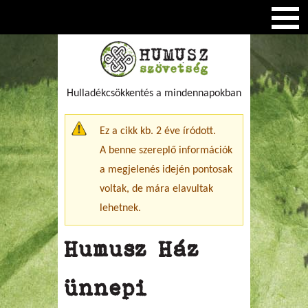
Hulladékcsökkentés a mindennapokban
Figyelmeztető üzenet
Ez a cikk kb. 2 éve íródott.
A benne szereplő információk
a megjelenés idején pontosak
voltak, de mára elavultak
lehetnek.
Humusz Ház
ünnepi