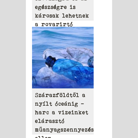
egészségre is
károsak lehetnek
a rovarirtó
szerek
Szárazföldtől a
nyílt óceánig –
harc a vizeinket
elárasztó
műanyagszennyezés