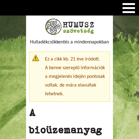
Hulladékcsökkentés a mindennapokban
Figyelmeztető üzenet
Ez a cikk kb. 21 éve íródott.
A benne szereplő információk
a megjelenés idején pontosak
voltak, de mára elavultak
lehetnek.
A
bioüzemanyag