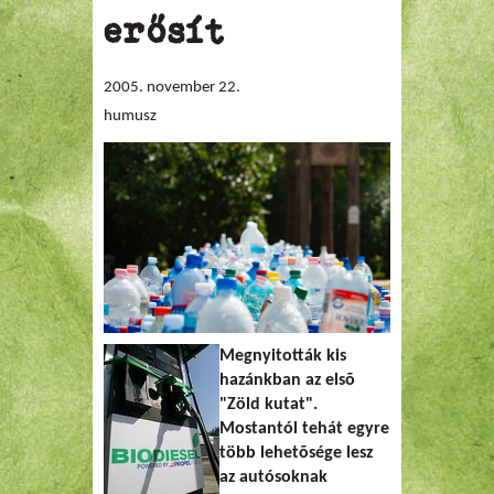
erősít
2005. november 22.
humusz
Megnyitották kis
hazánkban az elsõ
"Zöld kutat".
Mostantól tehát egyre
több lehetõsége lesz
az autósoknak