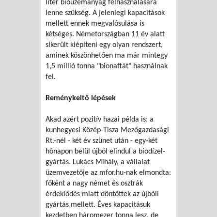
liter bioüzemanyag felhasználására
lenne szükség. A jelenlegi kapacitások
mellett ennek megvalósulása is
kétséges. Németországban 11 év alatt
sikerült kiépíteni egy olyan rendszert,
aminek köszönhetően ma már mintegy
1,5 millió tonna "bionaftát" használnak
fel.
Reménykeltő lépések
Akad azért pozitív hazai példa is: a
kunhegyesi Közép-Tisza Mezőgazdasági
Rt.-nél - két év szünet után - egy-két
hónapon belül újból elindul a biodízel-
gyártás. Lukács Mihály, a vállalat
üzemvezetője az mfor.hu-nak elmondta:
főként a nagy német és osztrák
érdeklődés miatt döntöttek az újbóli
gyártás mellett. Éves kapacitásuk
kezdetben háromezer tonna lesz, de