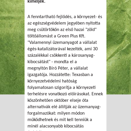
kíméljék.
A fenntartható fejlődés, a környezet- és
az egészségvédelem jegyében nyitotta
meg csütörtökön az első hazai "zöld"
töltőállomást a Green Plus Kft.
"Valamennyi üzemanyagot a vállalat
égés-katalizátorával kezelték, ami 30
százalékkal csökkenti a károsanyag-
kibocsátást" - mondta el a
megnyitón Bíró Péter, a vállalat
igazgatója. Hozzátette: Texasban a
környezetvédelmi hatóság
folyamatosan szigorítja a környezeti
terhelésre vonatkozó előírásokat. Ennek
köszönhetően október elseje óta
alternatívák elé állítják az üzemanyag-
forgalmazókat: milyen módon
működhetnek és mit kell tenniük a
minél alacsonyabb kibocsátás