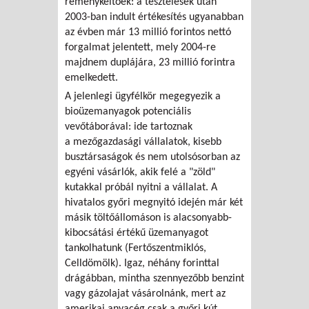
reménykeltőek: a tesztelések után
2003-ban indult értékesítés ugyanabban
az évben már 13 millió forintos nettó
forgalmat jelentett, mely 2004-re
majdnem duplájára, 23 millió forintra
emelkedett.
A jelenlegi ügyfélkör megegyezik a
bioüzemanyagok potenciális
vevőtáborával: ide tartoznak
a mezőgazdasági vállalatok, kisebb
busztársaságok és nem utolsósorban az
egyéni vásárlók, akik felé a "zöld"
kutakkal próbál nyitni a vállalat. A
hivatalos győri megnyitó idején már két
másik töltőállomáson is alacsonyabb-
kibocsátási értékű üzemanyagot
tankolhatunk (Fertőszentmiklós,
Celldömölk). Igaz, néhány forinttal
drágábban, mintha szennyezőbb benzint
vagy gázolajat vásárolnánk, mert az
amerikai anyacég csak a győri kút