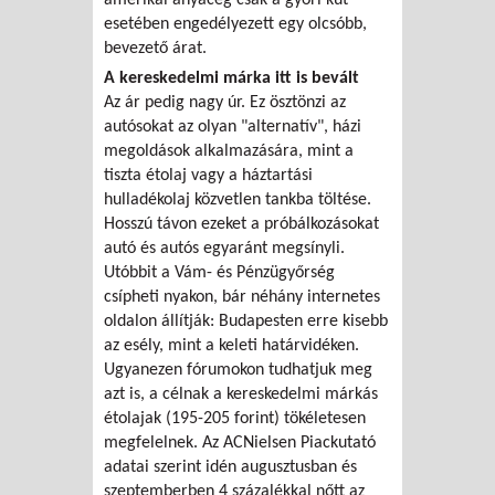
esetében engedélyezett egy olcsóbb,
bevezető árat.
A kereskedelmi márka itt is bevált
Az ár pedig nagy úr. Ez ösztönzi az
autósokat az olyan "alternatív", házi
megoldások alkalmazására, mint a
tiszta étolaj vagy a háztartási
hulladékolaj közvetlen tankba töltése.
Hosszú távon ezeket a próbálkozásokat
autó és autós egyaránt megsínyli.
Utóbbit a Vám- és Pénzügyőrség
csípheti nyakon, bár néhány internetes
oldalon állítják: Budapesten erre kisebb
az esély, mint a keleti határvidéken.
Ugyanezen fórumokon tudhatjuk meg
azt is, a célnak a kereskedelmi márkás
étolajak (195-205 forint) tökéletesen
megfelelnek. Az ACNielsen Piackutató
adatai szerint idén augusztusban és
szeptemberben 4 százalékkal nőtt az