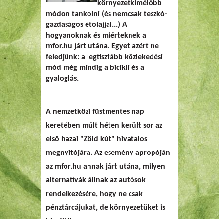
környezetkímélõbb
módon tankolni (és nemcsak teszkó-
gazdaságos étolajjal...) A
hogyanoknak és miérteknek a
mfor.hu járt utána. Egyet azért ne
feledjünk: a legtisztább közlekedési
mód még mindig a bicikli és a
gyaloglás.
A nemzetközi füstmentes nap
keretében múlt héten került sor az
első hazai "Zöld kút" hivatalos
megnyitójára. Az esemény apropóján
az mfor.hu annak járt utána, milyen
alternatívák állnak az autósok
rendelkezésére, hogy ne csak
pénztárcájukat, de környezetüket is