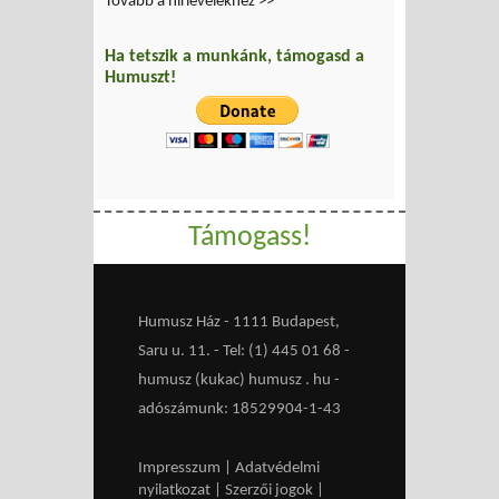
Tovább a hírlevelekhez >>
Ha tetszik a munkánk, támogasd a
Humuszt!
Támogass!
Humusz Ház - 1111 Budapest,
Saru u. 11. - Tel: (1) 445 01 68 -
humusz (kukac) humusz . hu -
adószámunk: 18529904-1-43
Impresszum
|
Adatvédelmi
nyilatkozat
|
Szerzői jogok
|