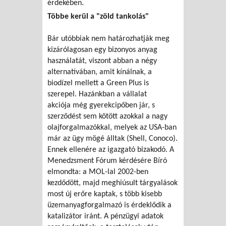
érdekében.
Többe kerül a "zöld tankolás"
Bár utóbbiak nem határozhatják meg
kizárólagosan egy bizonyos anyag
használatát, viszont abban a négy
alternatívában, amit kínálnak, a
biodízel mellett a Green Plus is
szerepel. Hazánkban a vállalat
akciója még gyerekcipőben jár, s
szerződést sem kötött azokkal a nagy
olajforgalmazókkal, melyek az USA-ban
már az ügy mögé álltak (Shell, Conoco).
Ennek ellenére az igazgató bizakodó. A
Menedzsment Fórum kérdésére Bíró
elmondta: a MOL-lal 2002-ben
kezdődött, majd meghiúsult tárgyalások
most új erőre kaptak, s több kisebb
üzemanyagforgalmazó is érdeklődik a
katalizátor iránt. A pénzügyi adatok