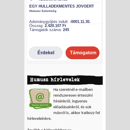
Humusz hírlevelek
Ha szeretnél e-mailben
rendszeresen értesülni
híreinkről, ingyenes
előadásainkról, és sok
másról is, akkor iratkozz fel
hírleveleinkre.