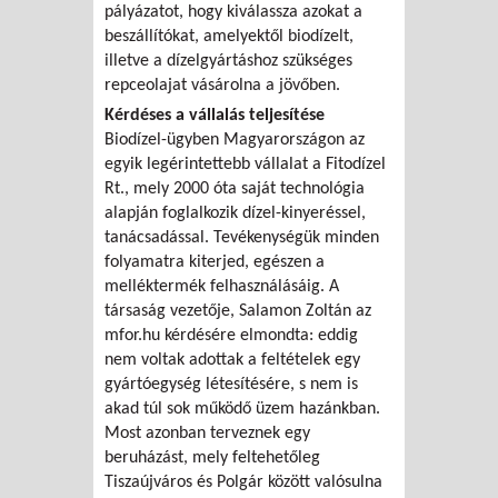
pályázatot, hogy kiválassza azokat a
beszállítókat, amelyektől biodízelt,
illetve a dízelgyártáshoz szükséges
repceolajat vásárolna a jövőben.
Kérdéses a vállalás teljesítése
Biodízel-ügyben Magyarországon az
egyik legérintettebb vállalat a Fitodízel
Rt., mely 2000 óta saját technológia
alapján foglalkozik dízel-kinyeréssel,
tanácsadással. Tevékenységük minden
folyamatra kiterjed, egészen a
melléktermék felhasználásáig. A
társaság vezetője, Salamon Zoltán az
mfor.hu kérdésére elmondta: eddig
nem voltak adottak a feltételek egy
gyártóegység létesítésére, s nem is
akad túl sok működő üzem hazánkban.
Most azonban terveznek egy
beruházást, mely feltehetőleg
Tiszaújváros és Polgár között valósulna