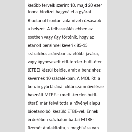
később terveik szerint 10, majd 20 ezer
tonna biodízel hagyná el a gyárat.
Bioetanol fronton valamivel rózsásabb
a helyzet. A felhasználás ebben az
esetben vagy úgy történik, hogy az
etanolt benzinnel keverik 85-15
százalékos arányban az előbbi javára,
vagy úgynevezett etil-tercier-butil-éter
(ETBE) készül belőle, amit a benzinhez
kevernek 10 százalékban. A MOL Rt. a
benzin gyártásánál oktánszámnövelésre
használt MTBE-t (metil-tercier-butil-
étert) már felváltotta a növényi alapú
bioetanolból készülő ETBE-vel. Ennek
érdekében százhalombattai MTBE-
üzemét átalakította, s megbízása van