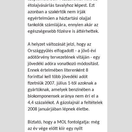
étolajvásárlás tavalyhoz képest. Ezt
azonban a szakértők nem írják
egyértelműen a háztartási olajjal
tankolók számlájára, ennyien akár az
egészségesebb főzésre is áttérhettek.
A helyzet változását jelzi, hogy az
Országgyűlés elfogadott - a jövő évi
adótörvény tervezetének vitáján - egy
jövedéki adóra vonatkozó módosítást.
Ennek értelmében literenként 8
forinttal kell több jövedéki adót
fizetniük 2007. július 1-től azoknak a
gyártóknak, amelyek benzinében a
biokomponensek aránya nem éri el a
4,4 százalékot. A gázolajnál a feltételek
2008 januárjában lépnek életbe.
Bíztató, hogy a MOL fontolgatja: még
az év vége előtt kiír egy nyílt