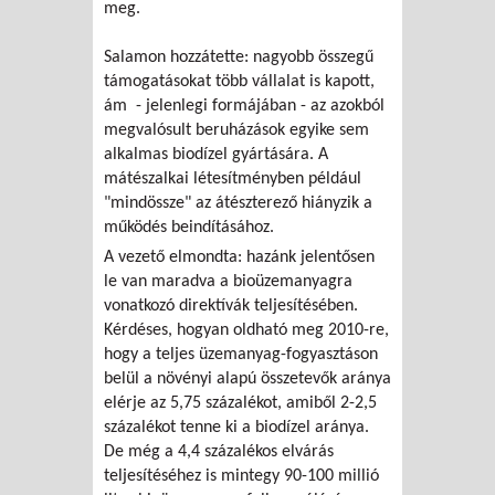
meg.
Salamon hozzátette: nagyobb összegű
támogatásokat több vállalat is kapott,
ám - jelenlegi formájában - az azokból
megvalósult beruházások egyike sem
alkalmas biodízel gyártására. A
mátészalkai létesítményben például
"mindössze" az átészterező hiányzik a
működés beindításához.
A vezető elmondta: hazánk jelentősen
le van maradva a bioüzemanyagra
vonatkozó direktívák teljesítésében.
Kérdéses, hogyan oldható meg 2010-re,
hogy a teljes üzemanyag-fogyasztáson
belül a növényi alapú összetevők aránya
elérje az 5,75 százalékot, amiből 2-2,5
százalékot tenne ki a biodízel aránya.
De még a 4,4 százalékos elvárás
teljesítéséhez is mintegy 90-100 millió