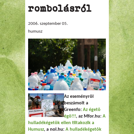
rombolásról
2006. szeptember 05.
humusz
Az eseményrõl
beszámolt a
Greenfo:
Az égetõ
égõ!!!
, az Mfor.hu:
A
hulladékégetõk ellen tiltakozik a
Humusz
, a nol.hu:
A hulladékégetõk