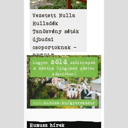
Vezetett Nulla
Hulladék
Tanösvény séták
újbudai
csoportoknak –
BETELT
Humusz hírek