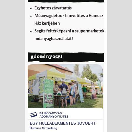
Egyhetes zárvatartás
Műanyagdetox - filmvetítés a Humusz
Ház kertjében
Segíts feltérképezni a szupermarketek
műanyaghasználatát!
Adományozz!