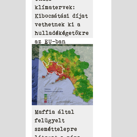
klímatervek:
Kibocsátási díjat
vethetnek ki a
hulladékégetőkre
az EU-ban
Maffia által
felügyelt
szeméttelepre