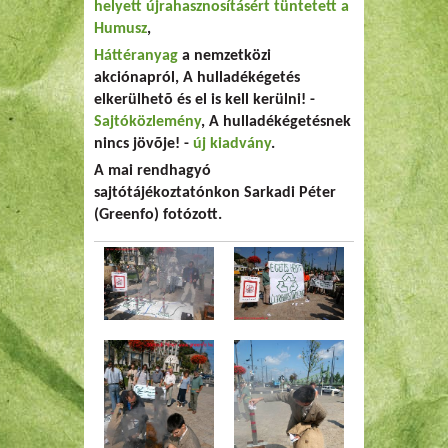
helyett újrahasznosításért tüntetett a
Humusz
,
Háttéranyag
a nemzetközi
akciónapról, A hulladékégetés
elkerülhetõ és el is kell kerülni! -
Sajtóközlemény
, A hulladékégetésnek
nincs jövõje! -
új kiadvány
.
A mai rendhagyó
sajtótájékoztatónkon Sarkadi Péter
(Greenfo) fotózott.