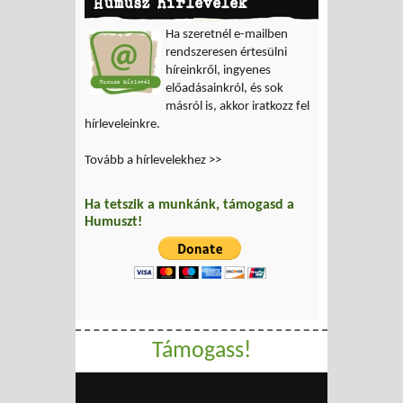
Humusz hírlevelek
Ha szeretnél e-mailben
rendszeresen értesülni
híreinkről, ingyenes
előadásainkról, és sok
másról is, akkor iratkozz fel
hírleveleinkre.
Tovább a hírlevelekhez >>
Ha tetszik a munkánk, támogasd a
Humuszt!
Támogass!