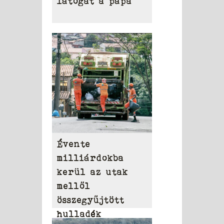
látogat a pápa
Évente
milliárdokba
kerül az utak
mellől
összegyűjtött
hulladék