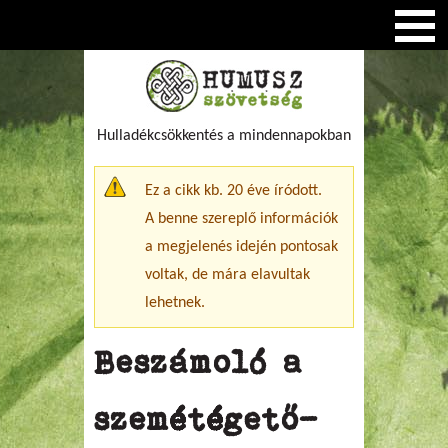
Hulladékcsökkentés a mindennapokban
Figyelmeztető üzenet
Ez a cikk kb. 20 éve íródott.
A benne szereplő információk
a megjelenés idején pontosak
voltak, de mára elavultak
lehetnek.
Beszámoló a
szemétégető-