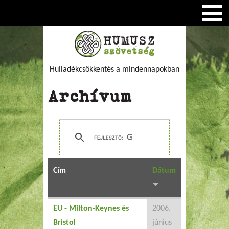
Hulladékcsökkentés a mindennapokban
Archívum
Cím
Dátum
EU - Milton-Keynes és
2006.
Bristol
június