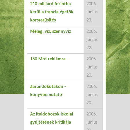
210 milliárd forintba
2006.
kerül a francia égetők
június
korszerűsítés
23.
Meleg, víz, szennyvíz
2006.
június
22.
160 Mrd reklámra
2006.
június
20.
Zarándokutakon -
2006.
könyvbemutató
június
20.
Az italdobozok iskolai
2006.
gyűjtésének kritikája
június