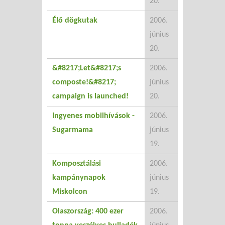
20.
Élő dögkutak
2006.
június
20.
&#8217;Let&#8217;s
2006.
composte!&#8217;
június
campaign is launched!
20.
Ingyenes mobilhívások -
2006.
Sugarmama
június
19.
Komposztálási
2006.
kampánynapok
június
Miskolcon
19.
Olaszország: 400 ezer
2006.