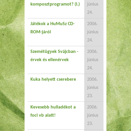
komposztprogramot? (I.)
június
24.
Játékok a HuMuSz CD-
2006.
ROM-járól
június
24.
Szemétügyek Svájcban -
2006.
érvek és ellenérvek
június
24.
Kuka helyett cserebere
2006.
június
23.
Kevesebb hulladékot a
2006.
foci vb alatt!
június
23.