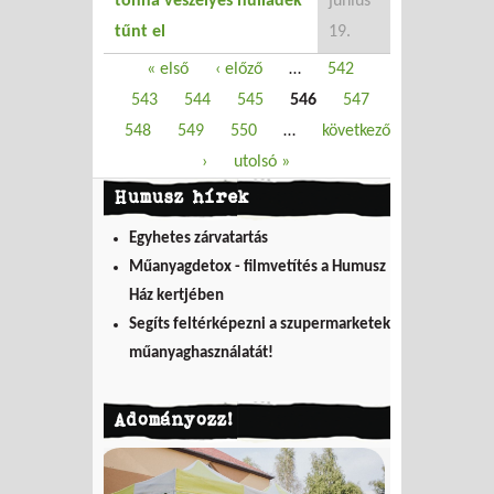
tonna veszélyes hulladék
június
tűnt el
19.
Oldalak
« első
‹ előző
…
542
543
544
545
546
547
548
549
550
…
következő
›
utolsó »
Humusz hírek
Egyhetes zárvatartás
Műanyagdetox - filmvetítés a Humusz
Ház kertjében
Segíts feltérképezni a szupermarketek
műanyaghasználatát!
Adományozz!