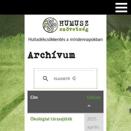
Hulladékcsökkentés a mindennapokban
Archívum
Cím
Dátum
Ökológiai társasjáték
2025.
április