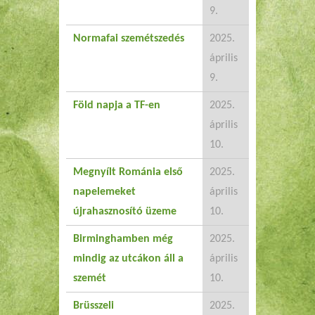
9.
Normafai szemétszedés
2025.
április
9.
Föld napja a TF-en
2025.
április
10.
Megnyílt Románia első
2025.
napelemeket
április
újrahasznosító üzeme
10.
Birminghamben még
2025.
mindig az utcákon áll a
április
szemét
10.
Brüsszeli
2025.