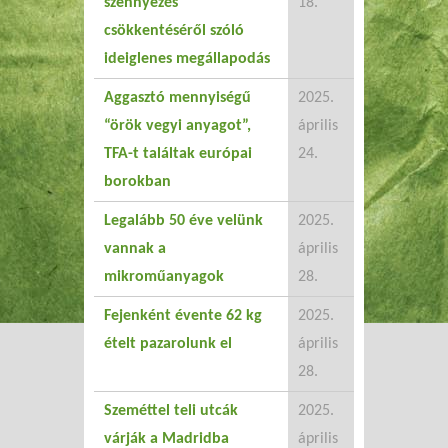
szennyezés
18.
csökkentéséről szóló
ideiglenes megállapodás
Aggasztó mennyiségű
2025.
“örök vegyi anyagot”,
április
TFA-t találtak európai
24.
borokban
Legalább 50 éve velünk
2025.
vannak a
április
mikroműanyagok
28.
Fejenként évente 62 kg
2025.
ételt pazarolunk el
április
28.
Szeméttel teli utcák
2025.
várják a Madridba
április