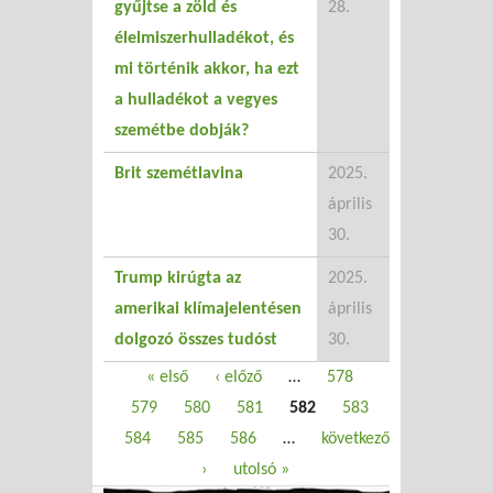
gyűjtse a zöld és
28.
élelmiszerhulladékot, és
mi történik akkor, ha ezt
a hulladékot a vegyes
szemétbe dobják?
Brit szemétlavina
2025.
április
30.
Trump kirúgta az
2025.
amerikai klímajelentésen
április
dolgozó összes tudóst
30.
Oldalak
« első
‹ előző
…
578
579
580
581
582
583
584
585
586
…
következő
›
utolsó »