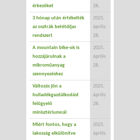
érkezőket
28.
3 hónap után értékelték
2025.
az osztrák betétdíjas
április
rendszert
28.
A mountain bike-ok is
2025.
hozzájárulnak a
április
mikroműanyag
28.
szennyezéshez
Változás jön a
2025.
hulladékgazdálkodást
április
felügyelő
28.
minisztériumnál
Miért fontos, hogy a
2025.
lakosság elkülönítve
április