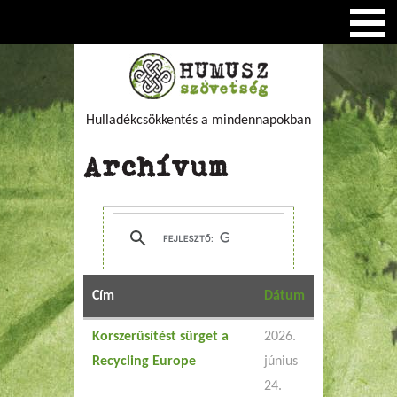
Hulladékcsökkentés a mindennapokban
Archívum
Cím
Dátum
Korszerűsítést sürget a
2026.
Recycling Europe
június
24.