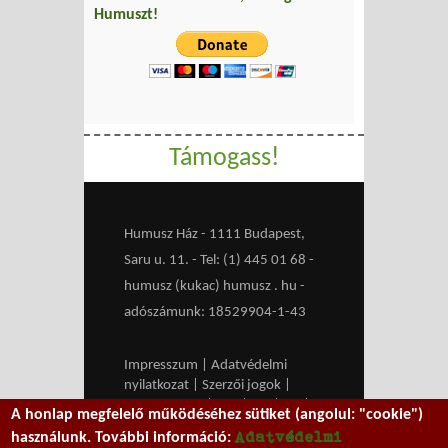
Humuszt!
Támogass!
Humusz Ház - 1111 Budapest,
Saru u. 11. - Tel: (1) 445 01 68 -
humusz (kukac) humusz . hu -
adószámunk: 18529904-1-43
Impresszum
|
Adatvédelmi
nyilatkozat
|
Szerzői jogok
|
Médiaajánlat
|
RSS
|
HU
|
EN
|
A honlap megfelelő működéséhez sütiket (angolul: "cookie")
belépés
Adatvédelmi
használunk. További információ: