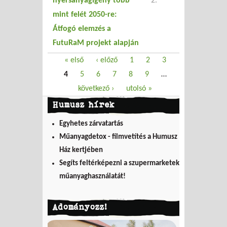
nyersanyagigény több
2.
mint felét 2050-re:
Átfogó elemzés a
FutuRaM projekt alapján
Oldalak
« első
‹ előző
1
2
3
4
5
6
7
8
9
…
következő ›
utolsó »
Humusz hírek
Egyhetes zárvatartás
Műanyagdetox - filmvetítés a Humusz
Ház kertjében
Segíts feltérképezni a szupermarketek
műanyaghasználatát!
Adományozz!