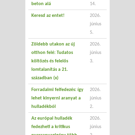
beton alá
14.
Keresd az entet!
2026.
június
5.
Zöldebb utakon az új
2026.
otthon felé: Tudatos
június
költözés és felelős
3.
lomtalanítás a 21.
században (x)
Forradalmi felfedezés: így
2026.
lehet kinyerni aranyat a
június
hulladékból
2.
Az európai hulladék
2026.
fedezheti a kritikus
június