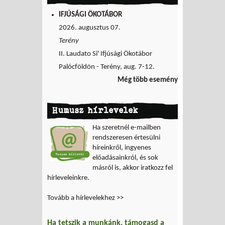
IFJÚSÁGI ÖKOTÁBOR
2026. augusztus 07.
Terény
II. Laudato Si' Ifjúsági Ökotábor
Palócföldön - Terény, aug. 7-12.
Még több esemény
Humusz hírlevelek
Ha szeretnél e-mailben
rendszeresen értesülni
híreinkről, ingyenes
előadásainkról, és sok
másról is, akkor iratkozz fel
hírleveleinkre.
Tovább a hírlevelekhez >>
Ha tetszik a munkánk, támogasd a