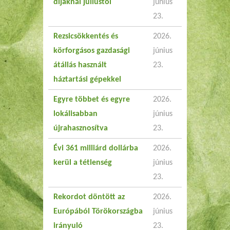
díjaknál júliustól
június
23.
Rezsicsökkentés és
2026.
körforgásos gazdasági
június
átállás használt
23.
háztartási gépekkel
Egyre többet és egyre
2026.
lokálisabban
június
újrahasznosítva
23.
Évi 361 milliárd dollárba
2026.
kerül a tétlenség
június
23.
Rekordot döntött az
2026.
Európából Törökországba
június
irányuló
23.