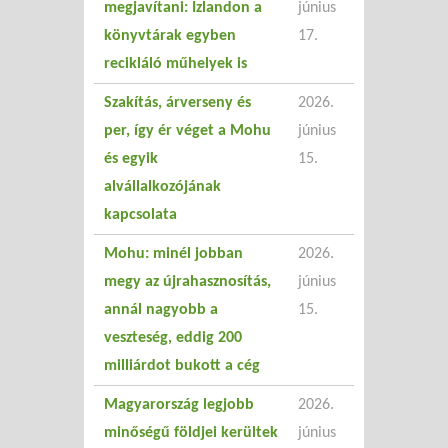
megjavítani: Izlandon a
június
könyvtárak egyben
17.
recikláló műhelyek is
Szakítás, árverseny és
2026.
per, így ér véget a Mohu
június
és egyik
15.
alvállalkozójának
kapcsolata
Mohu: minél jobban
2026.
megy az újrahasznosítás,
június
annál nagyobb a
15.
veszteség, eddig 200
milliárdot bukott a cég
Magyarország legjobb
2026.
minőségű földjei kerültek
június