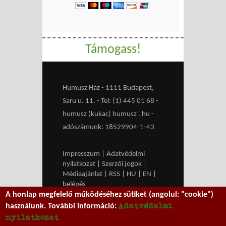
Támogass!
Humusz Ház - 1111 Budapest,
Saru u. 11. - Tel: (1) 445 01 68 -
humusz (kukac) humusz . hu -
adószámunk: 18529904-1-43
Impresszum
|
Adatvédelmi
nyilatkozat
|
Szerzői jogok
|
Médiaajánlat
|
RSS
|
HU
|
EN
|
belépés
A honlap megfelelő működéséhez sütiket (angolul: "cookie")
We work with
MXGuarddog
to
Adatvédelmi
használunk. További információ:
prevent spam.
nyilatkozat