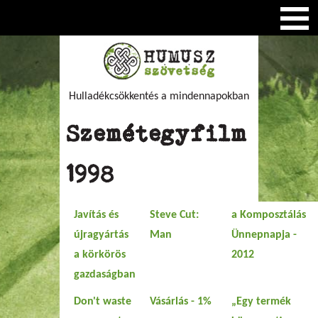
Hulladékcsökkentés a mindennapokban
Szemétegyfilm
1998
Javítás és
Steve Cut:
a Komposztálás
újragyártás
Man
Ünnepnapja -
a körkörös
2012
gazdaságban
Don't waste
Vásárlás - 1%
„Egy termék