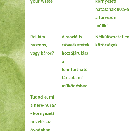
your waste
környezeti
hatásának 80%-a
a tervezőn
múlik"
Reklám -
A szociális
Nélkülözhetetlen
hasznos,
szövetkezetek
közösségek
vagy káros?
hozzájárulása
a
fenntartható
társadalmi
működéshez
Tudod-e, mi
a here-hura?
- környezeti
nevelés az
óvodában