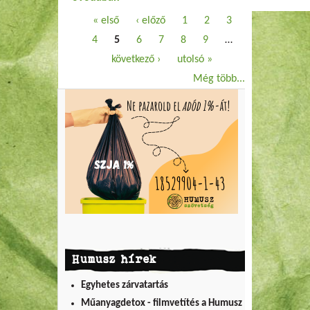
Oldalak
« első
‹ előző
1
2
3
4
5
6
7
8
9
…
következő ›
utolsó »
Még több...
Humusz hírek
Egyhetes zárvatartás
Műanyagdetox - filmvetítés a Humusz