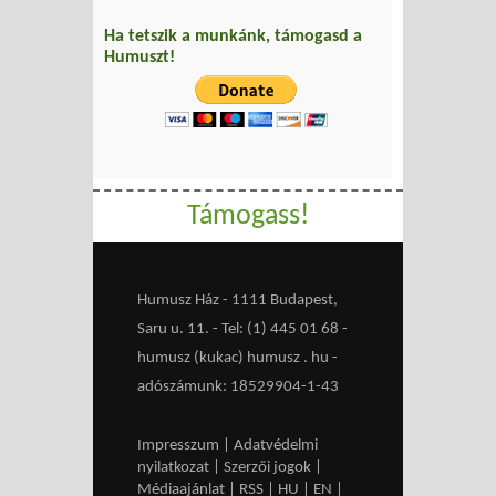
Ha tetszik a munkánk, támogasd a
Humuszt!
Támogass!
Humusz Ház - 1111 Budapest,
Saru u. 11. - Tel: (1) 445 01 68 -
humusz (kukac) humusz . hu -
adószámunk: 18529904-1-43
Impresszum
|
Adatvédelmi
nyilatkozat
|
Szerzői jogok
|
Médiaajánlat
|
RSS
|
HU
|
EN
|