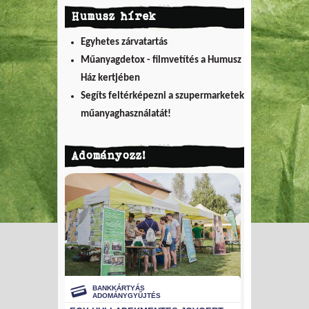
Humusz hírek
Egyhetes zárvatartás
Műanyagdetox - filmvetítés a Humusz
Ház kertjében
Segíts feltérképezni a szupermarketek
műanyaghasználatát!
Adományozz!