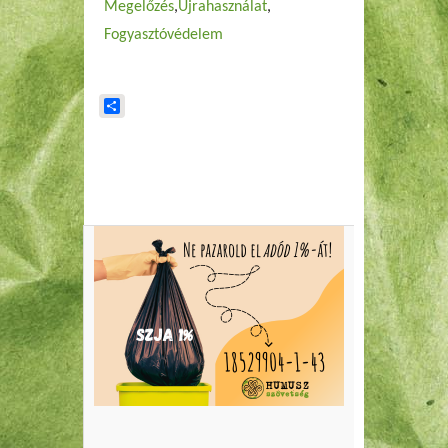
Megelőzés
Újrahasználat
Fogyasztóvédelem
Share