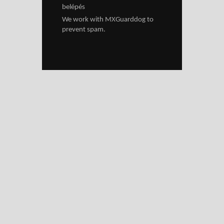
belépés
We work with
MXGuarddog
to
prevent spam.