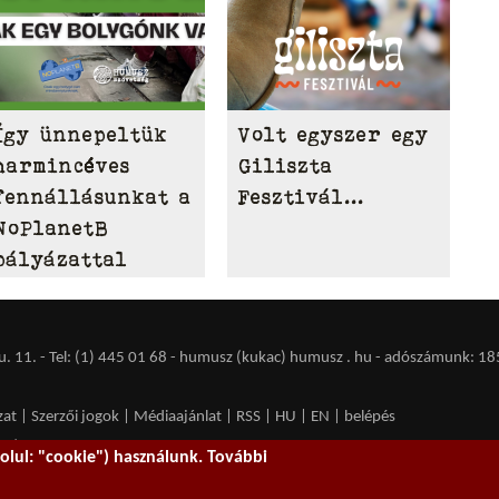
Így ünnepeltük
Volt egyszer egy
harmincéves
Giliszta
fennállásunkat a
Fesztivál...
NoPlanetB
pályázattal
 11. - Tel: (1) 445 01 68 - humusz (kukac) humusz . hu -
adószámunk: 18
zat
|
Szerzői jogok
|
Médiaajánlat
|
RSS
|
HU
|
EN
|
belépés
ent spam.
lul: "cookie") használunk. További