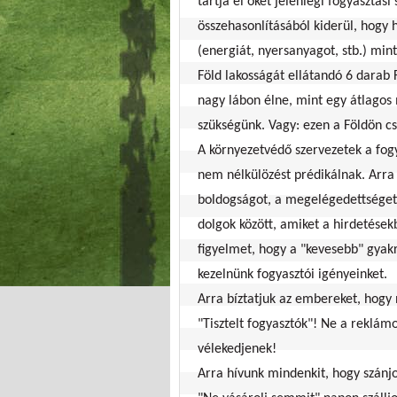
tartja el őket jelenlegi fogyasztás
összehasonlításából kiderül, hogy
(energiát, nyersanyagot, stb.) min
Föld lakosságát ellátandó 6 darab 
nagy lábon élne, mint egy átlagos
szükségünk. Vagy: ezen a Földön c
A környezetvédő szervezetek a fog
nem nélkülözést prédikálnak. Arra 
boldogságot, a megelégedettséget 
dolgok között, amiket a hirdetések
figyelmet, hogy a "kevesebb" gyakra
kezelnünk fogyasztói igényeinket.
Arra bíztatjuk az embereket, hogy
"Tisztelt fogyasztók"! Ne a reklám
vélekedjenek!
Arra hívunk mindenkit, hogy szánjo