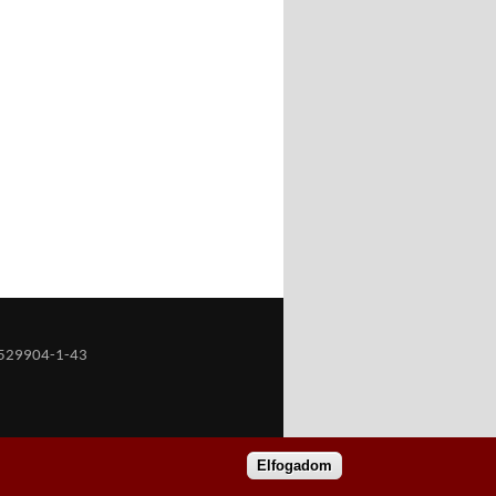
529904-1-43
Elfogadom