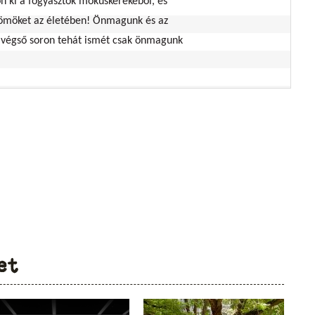
n ki a fogyasztók mókuskerekéből, és
örömöket az életében! Önmagunk és az
, végső soron tehát ismét csak önmagunk
et