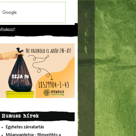
tlakozz!
Humusz hírek
Egyhetes zárvatartás
Műanyagdetox - filmvetítés a