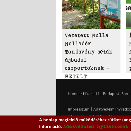
Vezetett Nulla
Hulladék
Tanösvény séták
újbudai
csoportoknak –
BETELT
Humusz Ház - 1111 Budapest, Saru u.
Impresszum
|
Adatvédelmi nyilatko
We work with
MXGuarddog
to prev
A honlap megfelelő működéséhez sütiket (ango
Adatvédelmi nyilatkozat
információ: