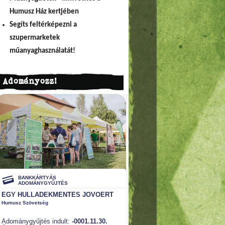
Humusz Ház kertjében
Segíts feltérképezni a
szupermarketek
műanyaghasználatát!
Adományozz!