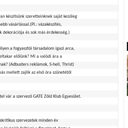
an készítsünk szeretteinknek saját kezűleg
ebb vásárlással.(Pl.: vázakészítés,
ek dekorációja és sok más érdekesség.)
milyen a fogyasztói társadalom igazi arca,
ltakar előlünk? Mi a valódi ára a
ak? (Adbusters reklámok, S-hell, Thrist)
 mellett zajlik az első óra szünetétől
el vár a szervező GATE Zöld Klub Egyesület.
skritikus szervezetek minden év