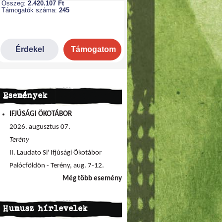
Események
IFJÚSÁGI ÖKOTÁBOR
2026. augusztus 07.
Terény
II. Laudato Si' Ifjúsági Ökotábor
Palócföldön - Terény, aug. 7-12.
Még több esemény
Humusz hírlevelek