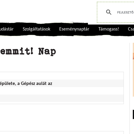
udástár
Szolgáltatások
Eseménynaptár
Támogass!
Csa
emmit! Nap
épülete, a Gépész aulát az