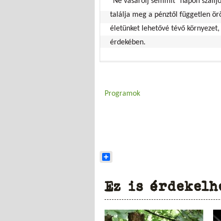
"Ne vásárolj semmit" napon szálljo
találja meg a pénztől független 
életünket lehetővé tévő környezet
érdekében.
Programok
Share
Ez is érdekelh