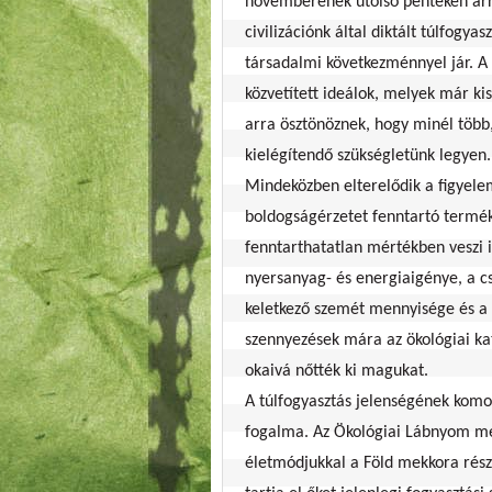
novemberének utolsó péntekén arra
civilizációnk által diktált túlfogya
társadalmi következménnyel jár. A
közvetített ideálok, melyek már ki
arra ösztönöznek, hogy minél töb
kielégítendő szükségletünk legyen.
Mindeközben elterelődik a figyelem
boldogságérzetet fenntartó termék
fenntarthatatlan mértékben veszi 
nyersanyag- és energiaigénye, a 
keletkező szemét mennyisége és a s
szennyezések mára az ökológiai ka
okaivá nőtték ki magukat.
A túlfogyasztás jelenségének komo
fogalma. Az Ökológiai Lábnyom m
életmódjukkal a Föld mekkora részé