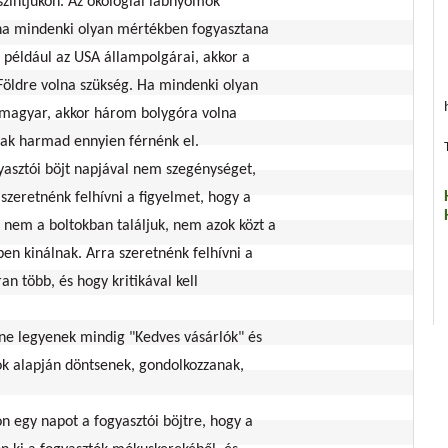
i szintjükön. Az ökológiai lábnyomok
 ha mindenki olyan mértékben fogyasztana
t például az USA állampolgárai, akkor a
Földre volna szükség. Ha mindenki olyan
 magyar, akkor három bolygóra volna
sak harmad ennyien férnénk el.
yasztói böjt napjával nem szegénységet,
szeretnénk felhívni a figyelmet, hogy a
nem a boltokban találjuk, nem azok közt a
ben kinálnak. Arra szeretnénk felhívni a
n több, és hogy kritikával kell
 ne legyenek mindig "Kedves vásárlók" és
ok alapján döntsenek, gondolkozzanak,
n egy napot a fogyasztói böjtre, hogy a