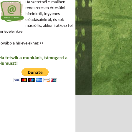
Ha szeretnél e-mailben
rendszeresen értesülni
híreinkről, ingyenes
előadásainkról, és sok
másról is, akkor iratkozz fel
hírleveleinkre.
Tovább a hírlevelekhez >>
Ha tetszik a munkánk, támogasd a
Humuszt!