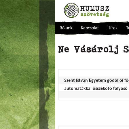
Rólunk
Kapcsolat
Hírek
T
Ne Vásárolj S
Szent István Egyetem gödöllõi fõ
automatákkal összekötõ folyosó