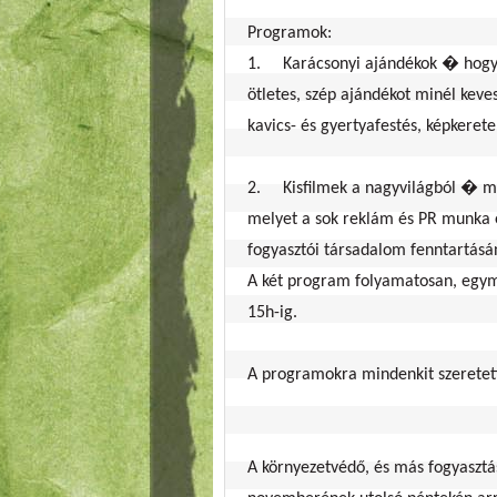
Programok:
1.	Karácsonyi ajándékok � hogy
ötletes, szép ajándékot minél keves
kavics- és gyertyafestés, képkeret
2.	Kisfilmek a nagyvilágból � 
melyet a sok reklám és PR munka e
fogyasztói társadalom fenntartásán
A két program folyamatosan, egymás
15h-ig.
A programokra mindenkit szeretett
A környezetvédő, és más fogyasztá