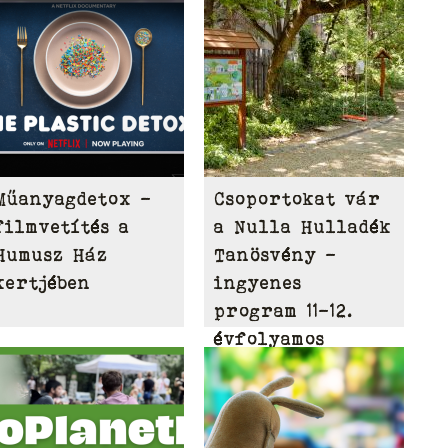
Műanyagdetox -
Csoportokat vár
filmvetítés a
a Nulla Hulladék
Humusz Ház
Tanösvény –
kertjében
ingyenes
program 11-12.
évfolyamos
diákoknak