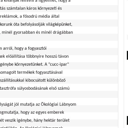
 kívánják felhívni a figyelmet, hogy a
sztás számtalan káros környezeti és
 reklámok, a fősodrú média által
skorunk óta befolyásolják világképünket,
b, minél gyorsabban és minél drágábban
 arról, hogy a fogyasztói
ek előállítása többnyire hosszú távon
igénybe környezetünket. A "cucc-ipar"
csomagolt termékek fogyasztásával
zállításukkal kibocsátott különböző
tasztrófa súlyosbodásának első számú
lyságát jól mutatja az Ökológiai Lábnyom
egmutatja, hogy az egyes emberek
t veszik igénybe, hány hektár terület