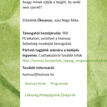
Avagy minek sütjük a bejglit, ha senki
nem szereti?
Előadónk
Ökoanyu
, azaz Nagy Réka.
Támogatói hozzájárulás
: 900
Ft/alkalom, amellyel a Humusz
Szövetség munkáját támogatod.
Pártoló tagjaink számára a belépés
ingyenes.
Csatlakozásról további infók:
http://humusz.hu/partolo_tagsag_maganszemelyekne
További információ:
humusz@humusz.hu
Humusz hírek
Programok
Lakosság
Pedagógusok
Újságírók