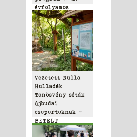
évfolyamos
diákoknak
Vezetett Nulla
Hulladék
Tanösvény séták
újbudai
csoportoknak –
BETELT