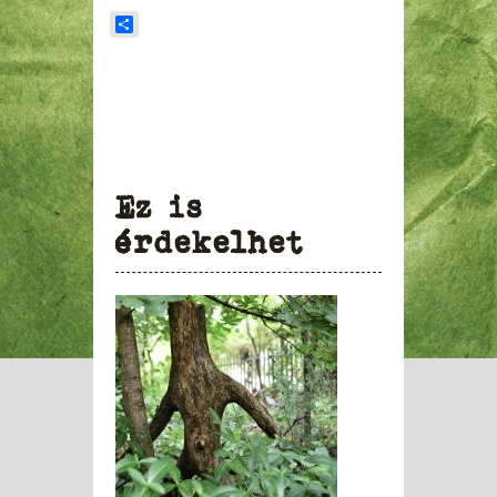
Share
Ez is
érdekelhet