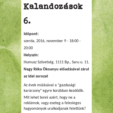
Kalandozások
6.
Időpont:
szerda, 2016, november 9 -
18:00
-
20:00
Helyszín:
Humusz Szövetség, 1111 Bp., Saru u. 11.
Nagy Réka Ökoanyu előadásával zárul
az idei sorozat
Az évek múlásával a "gazdasági
karácsony" egyre korábban kezdődik.
Mit lehet tenni azért, hogy ne a
reklámok, vagy eseteg a felesleges
hagyományok uralkodjanak felettünk?