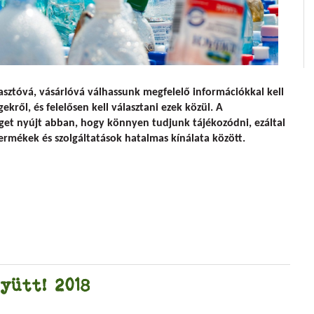
 bővült a Humusz oldala
sztóvá, vásárlóvá válhassunk megfelelő információkkal kell
kről, és felelősen kell választani ezek közül. A
get nyújt abban, hogy könnyen tudjunk tájékozódni, ezáltal
ermékek és szolgáltatások hatalmas kínálata között.
yütt! 2018