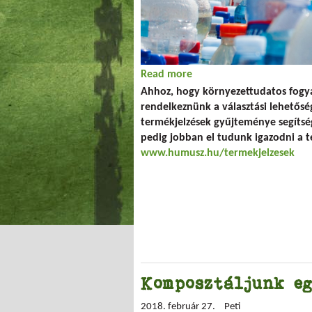
Read more
about Újabb adatbázissal
Ahhoz, hogy környezettudatos fogya
rendelkeznünk a választási lehetősége
termékjelzések gyűjteménye segítsé
pedig jobban el tudunk igazodni a t
www.humusz.hu/termekjelzesek
Komposztáljunk eg
2018. február 27.
Peti