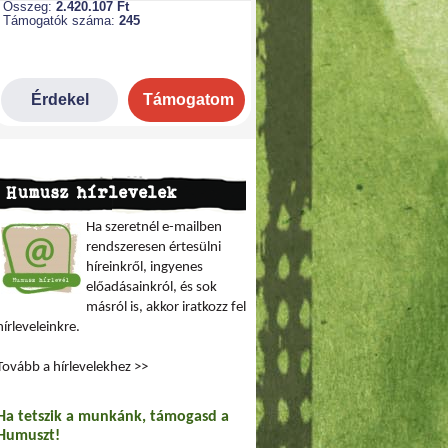
Humusz hírlevelek
Ha szeretnél e-mailben
rendszeresen értesülni
híreinkről, ingyenes
előadásainkról, és sok
másról is, akkor iratkozz fel
hírleveleinkre.
Tovább a hírlevelekhez >>
Ha tetszik a munkánk, támogasd a
Humuszt!