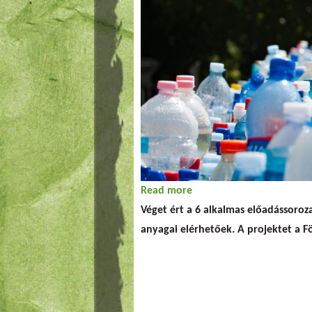
Read more
about NuHu Baglyok a kö
Véget ért a 6 alkalmas előadássoro
anyagai elérhetőek. A projektet a 