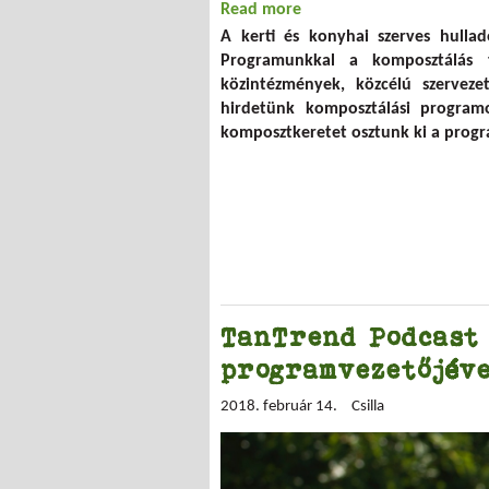
Read more
about Komposztáljunk eg
A kerti és konyhai szerves hulla
Programunkkal a komposztálás t
közintézmények, közcélú szerveze
hirdetünk komposztálási program
komposztkeretet osztunk ki a progr
TanTrend Podcast
programvezetőjév
2018. február 14.
Csilla