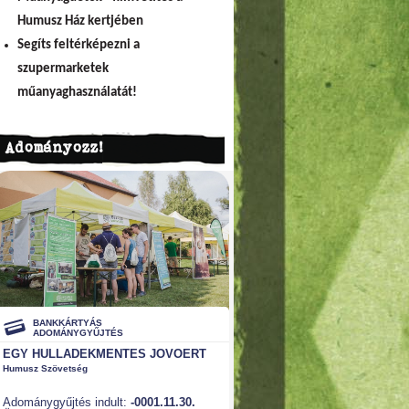
Humusz Ház kertjében
Segíts feltérképezni a
szupermarketek
műanyaghasználatát!
Adományozz!