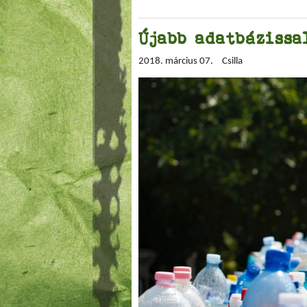
Újabb adatbázissa
2018. március 07.
Csilla