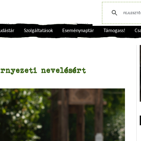
udástár
Szolgáltatások
Eseménynaptár
Támogass!
Csa
rnyezeti nevelésért