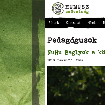
Rólunk
Kapcsolat
Hírek
T
Pedagógusok
NuHu Baglyok a kö
2018. március 27.
Csilla