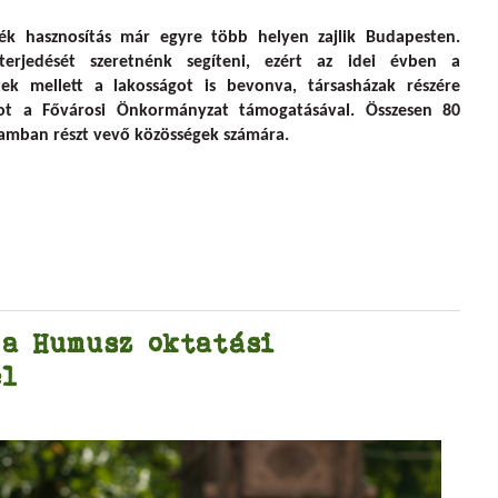
yütt! 2018
dék hasznosítás már egyre több helyen zajlik Budapesten.
erjedését szeretnénk segíteni, ezért az idei évben a
tek mellett a lakosságot is bevonva, társasházak részére
ot a Fővárosi Önkormányzat támogatásával. Összesen 80
amban részt vevő közösségek számára.
 a Humusz oktatási
el