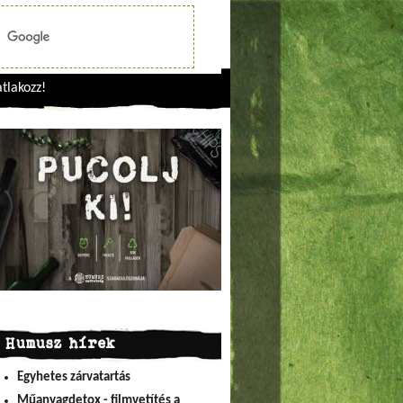
tlakozz!
Humusz hírek
Egyhetes zárvatartás
Műanyagdetox - filmvetítés a