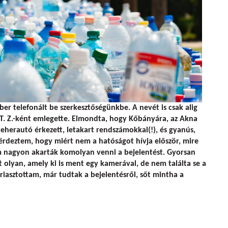
ber telefonált be szerkesztőségünkbe. A nevét is csak alig
. Z.-ként emlegette. Elmondta, hogy Kőbányára, az Akna
teherautó érkezett, letakart rendszámokkal(!), és gyanús,
Kérdeztem, hogy miért nem a hatóságot hívja először, mire
 nagyon akarták komolyan venni a bejelentést. Gyorsan
t olyan, amely ki is ment egy kamerával, de nem találta se a
s riasztottam, már tudtak a bejelentésről, sőt mintha a