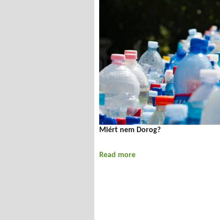
Miért nem Dorog?
Read more
about Talán most