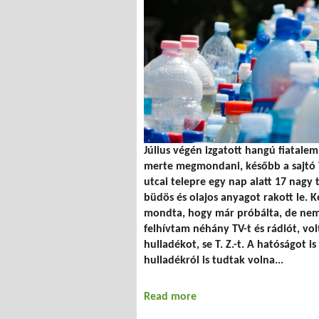
Július végén izgatott hangú fiatalem
merte megmondani, később a sajtó T
utcai telepre egy nap alatt 17 nagy 
büdös és olajos anyagot rakott le. 
mondta, hogy már próbálta, de nem
felhívtam néhány TV-t és rádiót, vol
hulladékot, se T. Z.-t. A hatóságot i
hulladékról is tudtak volna...
Read more
about Aknamező