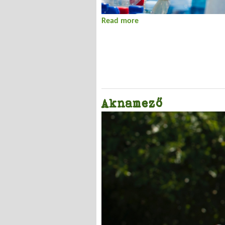
Read more
about Mert a papír körbe j
Aknamező