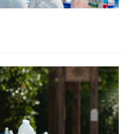
ár, körbe jár...