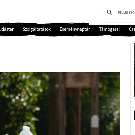
udástár
Szolgáltatások
Eseménynaptár
Támogass!
Csa
s