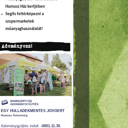
Humusz Ház kertjében
Segíts feltérképezni a
szupermarketek
műanyaghasználatát!
Adományozz!