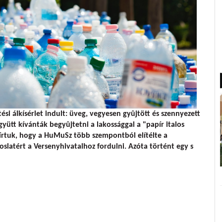
ési álkísérlet indult: üveg, vegyesen gyûjtött és szennyezett
yütt kívánták begyûjtetni a lakossággal a "papír italos
írtuk, hogy a HuMuSz több szempontból elítélte a
oslatért a Versenyhivatalhoz fordulni. Azóta történt egy s
s