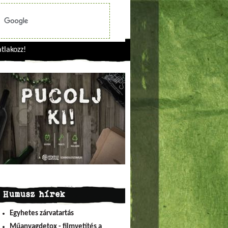
tlakozz!
Humusz hírek
Egyhetes zárvatartás
Műanyagdetox - filmvetítés a