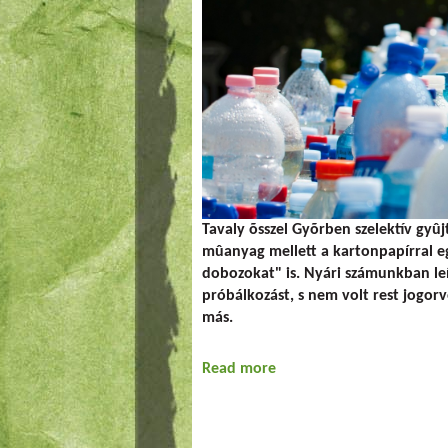
Tavaly õsszel Gyõrben szelektív gyûjt
mûanyag mellett a kartonpapírral eg
dobozokat" is. Nyári számunkban le
próbálkozást, s nem volt rest jogorv
más.
Read more
about Gyõri kamugyûjté