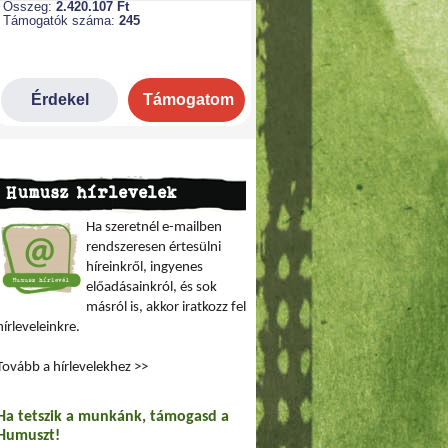
Humusz hírlevelek
Ha szeretnél e-mailben
rendszeresen értesülni
híreinkről, ingyenes
előadásainkról, és sok
másról is, akkor iratkozz fel
hírleveleinkre.
Tovább a hírlevelekhez >>
Ha tetszik a munkánk, támogasd a
Humuszt!