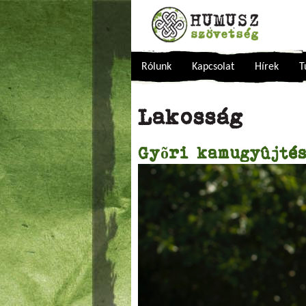
Rólunk
Kapcsolat
Hírek
T
Lakosság
Gyõri kamugyûjté