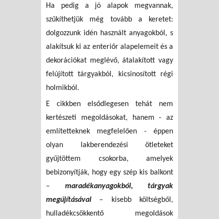
Ha pedig a jó alapok megvannak,
szűkíthetjük még tovább a keretet:
dolgozzunk idén használt anyagokból, s
alakítsuk ki az enteriőr alapelemeit és a
dekorációkat meglévő, átalakított vagy
felújított tárgyakból, kicsinosított régi
holmikból.
E cikkben elsődlegesen tehát nem
kertészeti megoldásokat, hanem - az
említetteknek megfelelően - éppen
olyan lakberendezési ötleteket
gyűjtöttem csokorba, amelyek
bebizonyítják, hogy egy szép kis balkont
–
maradékanyagokból, tárgyak
megújításával
– kisebb költségből,
hulladékcsökkentő megoldások