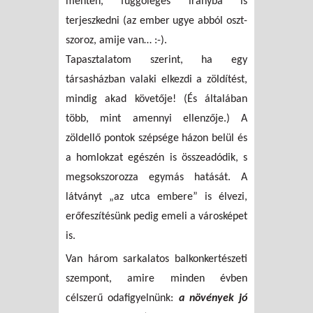
mentén, függőleges irányba is
terjeszkedni (az ember ugye abból oszt-
szoroz, amije van… :-).
Tapasztalatom szerint, ha egy
társasházban valaki elkezdi a zöldítést,
mindig akad követője! (És általában
több, mint amennyi ellenzője.) A
zöldellő pontok szépsége házon belül és
a homlokzat egészén is összeadódik, s
megsokszorozza egymás hatását. A
látványt „az utca embere” is élvezi,
erőfeszítésünk pedig emeli a városképet
is.
Van három sarkalatos balkonkertészeti
szempont, amire minden évben
célszerű odafigyelnünk:
a növények jó