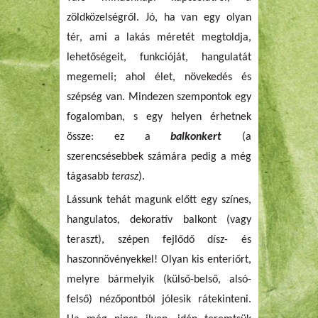
zöldközelségről. Jó, ha van egy olyan
tér, ami a lakás méretét megtoldja,
lehetőségeit, funkcióját, hangulatát
megemeli; ahol élet, növekedés és
szépség van. Mindezen szempontok egy
fogalomban, s egy helyen érhetnek
össze: ez a
balkonkert
(a
szerencsésebbek számára pedig a még
tágasabb
terasz
).
Lássunk tehát magunk előtt egy színes,
hangulatos, dekoratív balkont (vagy
teraszt), szépen fejlődő dísz- és
haszonnövényekkel! Olyan kis enteriőrt,
melyre bármelyik (külső-belső, alsó-
felső) nézőpontból jólesik rátekinteni.