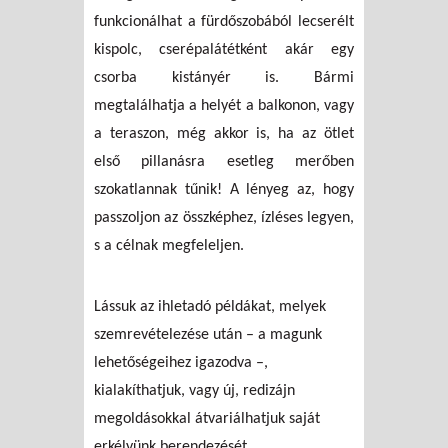
funkcionálhat a fürdőszobából lecserélt
kispolc, cserépalátétként akár egy
csorba kistányér is. Bármi
megtalálhatja a helyét a balkonon, vagy
a teraszon, még akkor is, ha az ötlet
első pillanásra esetleg merőben
szokatlannak tűnik! A lényeg az, hogy
passzoljon az összképhez, ízléses legyen,
s a célnak megfeleljen.
Lássuk az ihletadó példákat, melyek
szemrevételezése után – a magunk
lehetőségeihez igazodva –,
kialakíthatjuk, vagy új, redizájn
megoldásokkal átvariálhatjuk saját
erkélyünk berendezését.