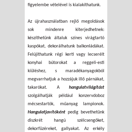
figyelembe vételével is kialakíthatunk.
Az újrahasználatban rejlő megoldások
sok mindenre kiterjedhetnek:
készíthetünk általuk színes virágtartó
kaspókat, dekorálhatunk balkonládákat.
Felújíthatunk régi kerti vagy lecserélt
konyhai bútorokat a reggeli-esti
kiüléshez, s maradékanyagokból
megvarrhatjuk a hozzájuk illő párnákat,
takarókat. A
hangulatvilágítást
szolgálhatják például konzervdoboz
mécsestartók, műanyag lampionok.
Hangulatjavítóként
pedig bevethetünk
diszkrét hangú szélcsengőket,
dekorfüzéreket, gallyakat. Az erkély