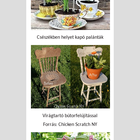
Csészékben helyet kapó palánták
Virágtartó bútorfelújítással
Forrás: Chicken Scratch NY