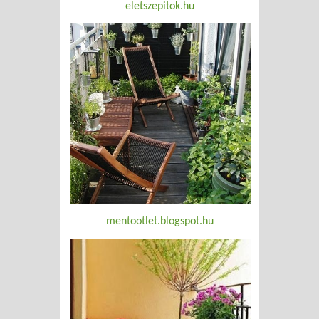
eletszepitok.hu
mentootlet.blogspot.hu