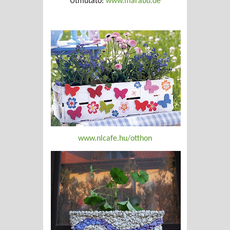
Útmutató:
www.marabu.de
www.nlcafe.hu/otthon