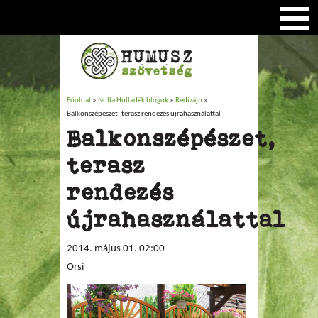
Főoldal
»
Nulla Hulladék blogok
»
Redizájn
»
Jelenlegi hely
Balkonszépészet, terasz rendezés újrahasználattal
Balkonszépészet,
terasz
rendezés
újrahasználattal
2014. május 01. 02:00
Orsi