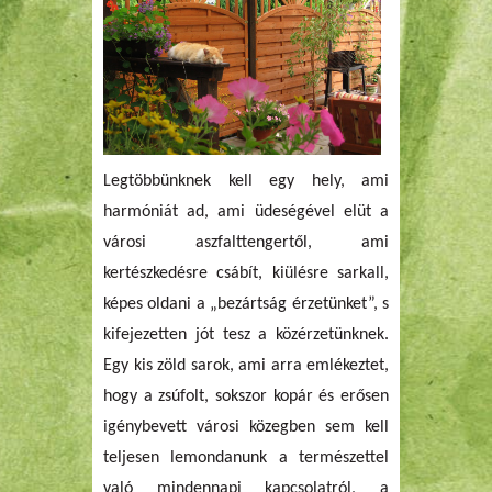
Legtöbbünknek kell egy hely, ami
harmóniát ad, ami üdeségével elüt a
városi aszfalttengertől, ami
kertészkedésre csábít, kiülésre sarkall,
képes oldani a „bezártság érzetünket”, s
kifejezetten jót tesz a közérzetünknek.
Egy kis zöld sarok, ami arra emlékeztet,
hogy a zsúfolt, sokszor kopár és erősen
igénybevett városi közegben sem kell
teljesen lemondanunk a természettel
való mindennapi kapcsolatról, a