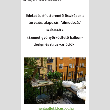
Ihletadó, stílusteremtő összképek a
tervezés, alapozás, "álmodozás"
szakaszára
(Szemet gyönyörködtető balkon-
design és stílus variációk)
:
mentootlet.blogspot.hu