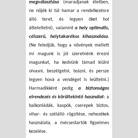
megválasztása
(maradjanak életben,
ne nőjék ki túl hamar a rendelkezésre
álló teret, és legyen őket hol
átteleltetni), valamint
a hely optimális,
célszerű, helytakarékos kihasználása
.
(Ne feledjük, hogy a növények mellett
mi magunk is jól szeretnénk érezni
magunkat, ha kedvünk támad kiülni
olvasni, beszélgetni, teázni, és persze
legyen hová a vendéget is leültetni.)
Harmadikként pedig
a biztonságos
elrendezés és körültekintő használat
: a
balkonládák, kaspók, cserepek biztos,
vihar- és szélálló rögzítése, nehezékek
használata, a mécsestartók figyelmes
kezelése.