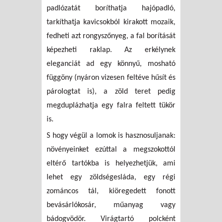
padlózatát boríthatja hajópadló,
tarkíthatja kavicsokból kirakott mozaik,
fedheti azt rongyszőnyeg, a fal borítását
képezheti raklap. Az erkélynek
eleganciát ad egy könnyű, mosható
függöny (nyáron vizesen feltéve hűsít és
párologtat is), a zöld teret pedig
megduplázhatja egy falra feltett tükör
is.
S hogy végül a lomok is hasznosuljanak:
növényeinket ezúttal a megszokottól
eltérő tartókba is helyezhetjük, ami
lehet egy zöldségesláda, egy régi
zománcos tál, kiöregedett fonott
bevásárlókosár, műanyag vagy
bádogvödör. Virágtartó polcként