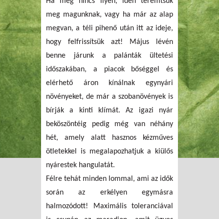
Ha még nincs ilyen, idén teremtsük
meg magunknak, vagy ha már az alap
megvan, a téli pihenő után itt az ideje,
hogy felfrissítsük azt! Május lévén
benne járunk a palánták ültetési
időszakában, a piacok bőséggel és
elérhető áron kínálnak egynyári
növényeket, de már a szobanövények is
bírják a kinti klímát. Az igazi nyár
beköszöntéig pedig még van néhány
hét, amely alatt hasznos kézműves
ötletekkel is megalapozhatjuk a kiülős
nyárestek hangulatát.
Félre tehát minden lommal, ami az idők
során az erkélyen egymásra
halmozódott! Maximális toleranciával