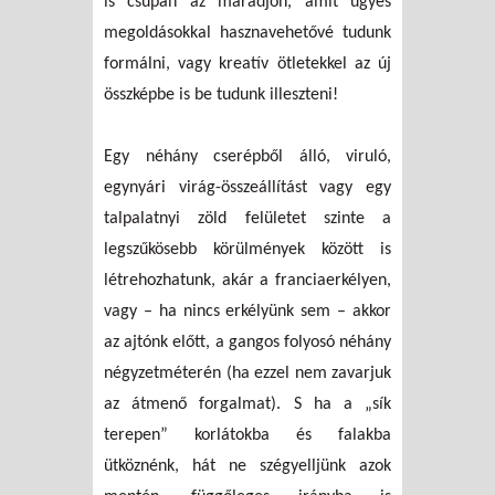
is csupán az maradjon, amit ügyes
megoldásokkal hasznavehetővé tudunk
formálni, vagy kreatív ötletekkel az új
összképbe is be tudunk illeszteni!
Egy néhány cserépből álló, viruló,
egynyári virág-összeállítást vagy egy
talpalatnyi zöld felületet szinte a
legszűkösebb körülmények között is
létrehozhatunk, akár a franciaerkélyen,
vagy – ha nincs erkélyünk sem – akkor
az ajtónk előtt, a gangos folyosó néhány
négyzetméterén (ha ezzel nem zavarjuk
az átmenő forgalmat). S ha a „sík
terepen” korlátokba és falakba
ütköznénk, hát ne szégyelljünk azok