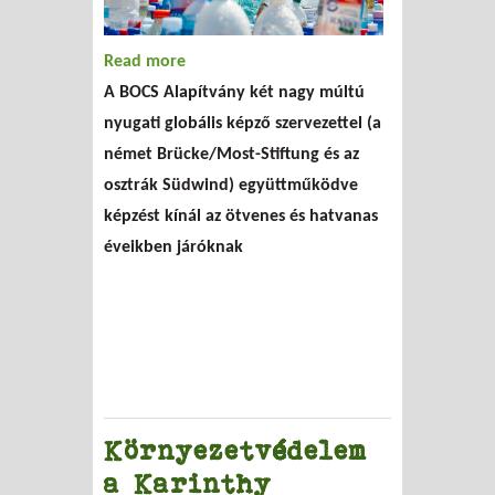
Read more
about Globális generáció - globális
A BOCS Alapítvány két nagy múltú
képzés
nyugati globális képző szervezettel (a
német Brücke/Most-Stiftung és az
osztrák Südwind) együttműködve
képzést kínál az ötvenes és hatvanas
éveikben járóknak
Környezetvédelem
a Karinthy