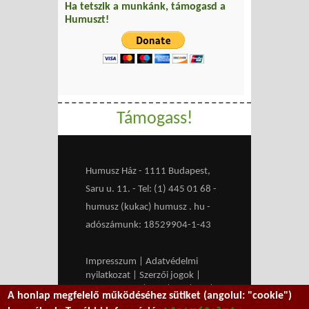
Ha tetszik a munkánk, támogasd a
Humuszt!
Támogass!
Humusz Ház - 1111 Budapest,
Saru u. 11. - Tel: (1) 445 01 68 -
humusz (kukac) humusz . hu -
adószámunk: 18529904-1-43
Impresszum
|
Adatvédelmi
nyilatkozat
|
Szerzői jogok
|
Médiaajánlat
|
RSS
|
HU
|
EN
|
A honlap megfelelő működéséhez sütiket (angolul: "cookie")
belépés