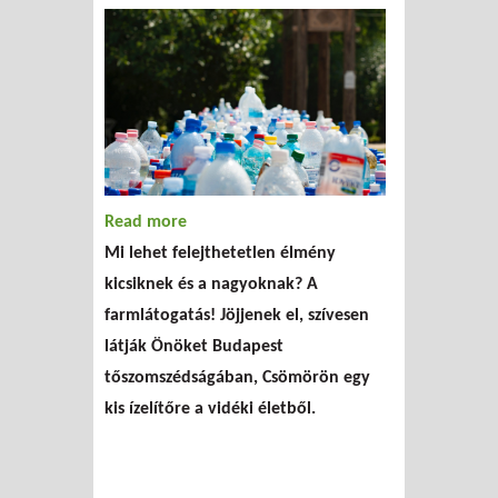
Read more
about Szedervölgy Major – háztáji
Mi lehet felejthetetlen élmény
bemutató-gazdaság
kicsiknek és a nagyoknak? A
farmlátogatás! Jöjjenek el, szívesen
látják Önöket Budapest
tőszomszédságában, Csömörön egy
kis ízelítőre a vidéki életből.