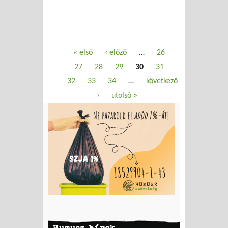
Oldalak
« első
‹ előző
…
26
27
28
29
30
31
32
33
34
…
következő
›
utolsó »
Humusz hírek