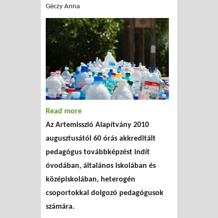
Géczy Anna
Read more
about Interkulturális kompetencia-
Az Artemisszió Alapítvány 2010
fejlesztés iskolai környezetben
augusztusától 60 órás akkreditált
pedagógus továbbképzést indít
óvodában, általános iskolában és
középiskolában, heterogén
csoportokkal dolgozó pedagógusok
számára.