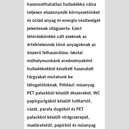
hasznosíthatatlan hulladékká válva
teljesen elszennyezik környezetünket
és óriási anyag és energia veszteséget
jelentenek világszerte. Ezért
létérdekünkké vált ezeknek az
értéktelennek tűnő anyagoknak az
ésszerű felhasználása. Iskolai
műhelymunkánk eredményeként
hulladékokból készített használati
tárgyakat mutatunk be
látogatóinknak. Például: műanyag
PET palackból készült ékszereket, WC
papírgurigából készült tolltartót,
vázát, parafa dugóból és PET
palackból készült virágcserepet,
madáretetőt, papírból és műanyag