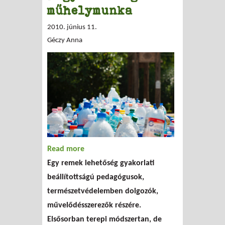
műhelymunka
2010. június 11.
Géczy Anna
Read more
about Questing - Kincskeresés
Egy remek lehetőség gyakorlati
meghonosítása Magyarországon
beállítottságú pedagógusok,
műhelymunka
természetvédelemben dolgozók,
művelődésszerezők részére.
Elsősorban terepi módszertan, de