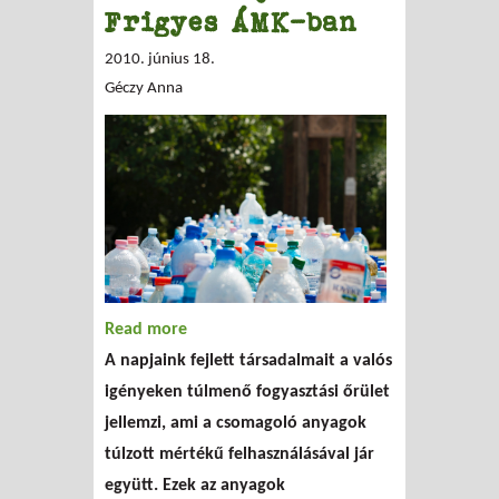
Frigyes ÁMK-ban
2010. június 18.
Géczy Anna
Read more
about Környezetvédelem a Karinthy
A napjaink fejlett társadalmait a valós
Frigyes ÁMK-ban
igényeken túlmenő fogyasztási őrület
jellemzi, ami a csomagoló anyagok
túlzott mértékű felhasználásával jár
együtt. Ezek az anyagok