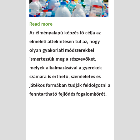
Read more
about A fenntartható fejlődés elveinek
Az élményalapú képzés fő célja az
oktatása a gyakorlatban
elméleti áttekintésen túl az, hogy
olyan gyakorlati módszerekkel
ismertessük meg a részvevőket,
melyek alkalmazásával a gyerekek
számára is érthető, szemléletes és
játékos formában tudják feldolgozni a
fenntartható fejlődés fogalomkörét.