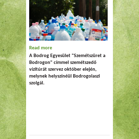
Read more
about "Szemétszüret a Bodrogon"
A Bodrog Egyesület "Szemétszüret a
Bodrogon" címmel szemétszedő
vízitúrát szervez október elején,
melynek helyszínéül Bodrogolaszi
szolgál.