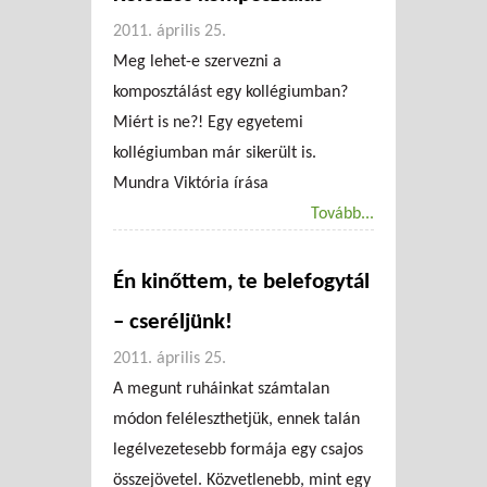
2011. április 25.
Meg lehet-e szervezni a
komposztálást egy kollégiumban?
Miért is ne?! Egy egyetemi
kollégiumban már sikerült is.
Mundra Viktória írása
Tovább...
Én kinőttem, te belefogytál
– cseréljünk!
2011. április 25.
A megunt ruháinkat számtalan
módon feléleszthetjük, ennek talán
legélvezetesebb formája egy csajos
összejövetel. Közvetlenebb, mint egy