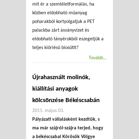
mit ér a szemléletformálás, ha
közben eldobható műanyag
poharakból kortyolgatjuk a PET
palackba zárt ásványvizet és
eldobható tányérokból eszegetjük a
teljes kiőrlésű biosütit?
Tovább...
Újrahasznált molinók,
kiállítási anyagok
kölcsönzése Békéscsabán
2011. május 03.
Pályázati vállalásként kezdtük, s
ma már szájról-szájra terjed, hogy
a békéscsabai Körösök Völgye