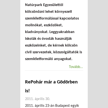
Natúrpark Egyesülettől
kölcsönözni lehet környezeti
szemléletformálással kapcsolatos
molinókat, eszközöket,
kiadványokat. Leggyakrabban
iskolák és óvodák használják
eszközeinket, de kérnek kölcsön
civil szervezetek, közszolgáltatók is
szemléletformáló anyagokat.
Tovább...
RePohár már a Gödörben
is!
2011. április 30.
2011. április 23-án Budapest egyik