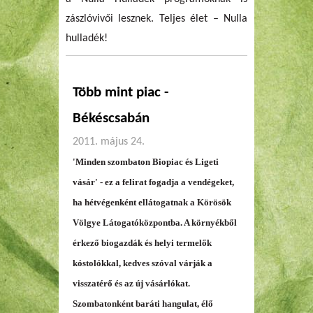
zászlóvivői lesznek. Teljes élet – Nulla
hulladék!
Több mint piac -
Békéscsabán
2011. május 24.
'Minden szombaton Biopiac és Ligeti
vásár' - ez a felirat fogadja a vendégeket,
ha hétvégenként ellátogatnak a Körösök
Völgye Látogatóközpontba. A környékből
érkező biogazdák és helyi termelők
kóstolókkal, kedves szóval várják a
visszatérő és az új vásárlókat.
Szombatonként baráti hangulat, élő