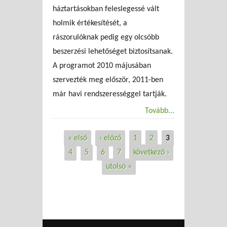
háztartásokban feleslegessé vált
holmik értékesítését, a
rászorulóknak pedig egy olcsóbb
beszerzési lehetőséget biztosítsanak.
A programot 2010 májusában
szervezték meg először, 2011-ben
már havi rendszerességgel tartják.
Tovább...
« első
‹ előző
1
2
3
Oldalak
4
5
6
7
következő ›
utolsó »