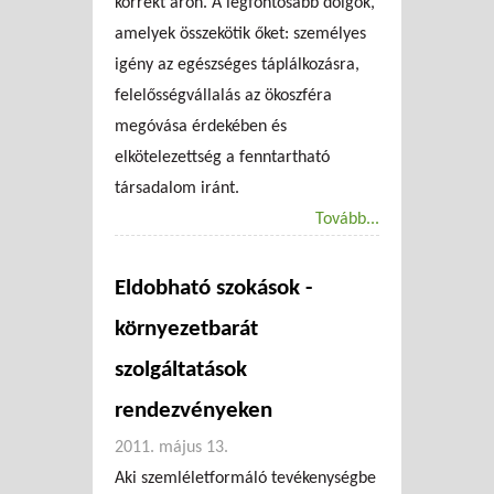
korrekt áron. A legfontosabb dolgok,
amelyek összekötik őket: személyes
igény az egészséges táplálkozásra,
felelősségvállalás az ökoszféra
megóvása érdekében és
elkötelezettség a fenntartható
társadalom iránt.
Tovább...
Eldobható szokások -
környezetbarát
szolgáltatások
rendezvényeken
2011. május 13.
Aki szemléletformáló tevékenységbe