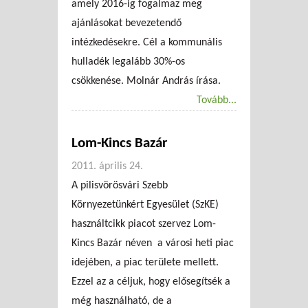
amely 2016-ig fogalmaz meg
ajánlásokat bevezetendő
intézkedésekre. Cél a kommunális
hulladék legalább 30%-os
csökkenése. Molnár András írása.
Tovább...
Lom-Kincs Bazár
2011. április 24.
A pilisvörösvári Szebb
Környezetünkért Egyesület (SzKE)
használtcikk piacot szervez Lom-
Kincs Bazár néven a városi heti piac
idejében, a piac területe mellett.
Ezzel az a céljuk, hogy elősegítsék a
még használható, de a