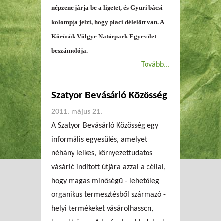
népzene járja be a ligetet, és Gyuri bácsi
kolompja jelzi, hogy piaci délelőtt van. A
Körösök Völgye Natúrpark Egyesület
beszámolója.
Tovább...
Szatyor Bevásárló Közösség
2011. május 21.
A Szatyor Bevásárló Közösség egy
informális egyesülés, amelyet
néhány lelkes, környezettudatos
vásárló indított útjára azzal a céllal,
hogy magas minőségű - lehetőleg
organikus termesztésből származó -
helyi termékeket vásárolhasson,