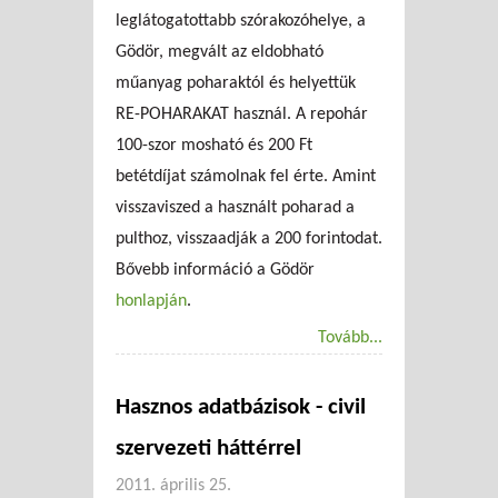
leglátogatottabb szórakozóhelye, a
Gödör, megvált az eldobható
műanyag poharaktól és helyettük
RE-POHARAKAT használ. A repohár
100-szor mosható és 200 Ft
betétdíjat számolnak fel érte. Amint
visszaviszed a használt poharad a
pulthoz, visszaadják a 200 forintodat.
Bővebb információ a Gödör
honlapján
.
Tovább...
Hasznos adatbázisok - civil
szervezeti háttérrel
2011. április 25.