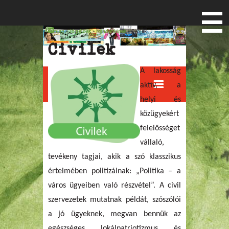
Címlap
»
Jó példák
»
Mindenkinek
» Civilek
Jelenlegi hely
Civilek
A lakosság
Menu
aktív, a
helyi és
közügyekért
felelősséget
vállaló,
tevékeny tagjai, akik a szó klasszikus
értelmében politizálnak: „Politika – a
város ügyeiben való részvétel”. A civil
szervezetek mutatnak példát, szószólói
a jó ügyeknek, megvan bennük az
egészséges lokálpatriotizmus és