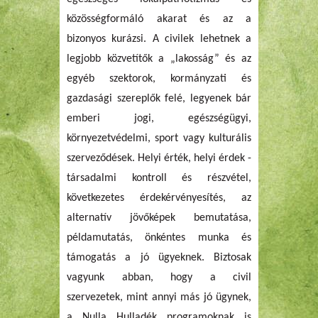
közösségformáló akarat és az a
bizonyos kurázsi. A civilek lehetnek a
legjobb közvetítők a „lakosság” és az
egyéb szektorok, kormányzati és
gazdasági szereplők felé, legyenek bár
emberi jogi, egészségügyi,
környezetvédelmi, sport vagy kulturális
szerveződések. Helyi érték, helyi érdek -
társadalmi kontroll és részvétel,
következetes érdekérvényesítés, az
alternatív jövőképek bemutatása,
példamutatás, önkéntes munka és
támogatás a jó ügyeknek. Biztosak
vagyunk abban, hogy a civil
szervezetek, mint annyi más jó ügynek,
a Nulla Hulladék programoknak is