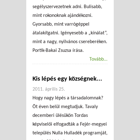
segélyszervezetnek adni. Bulisabb,
mint rokonoknak ajándékozni.
Gyorsabb, mint varrógéppel
átalakítgatni. Igényesebb a „kínálat”,
mint a nagy, nyilvános csereberéken.
Portik-Bakai Zsuzsa írása.
Tovább...
Kis lépés egy községnek...
2011. április 25.
Hogy nagy lépés a társadalomnak?
Öt éven belül megtudjuk. Tavaly
decemberi ülésükön Tordas
képviselői elfogadták a Fejér-megyei
település Nulla Hulladék programját,