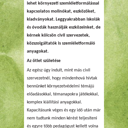
lehet környezeti szemléletformálással
kapcsolatos molinókat, eszközöket,
kiadványokat. Leggyakrabban iskolák
és óvodák használják eszközeinket, de
kérnek kölcsön civil szervezetek,
közszolgáltatók is szemléletformáló
anyagokat.
Az ötlet születése
Az egész úgy indult, mint más civil
szervezetnél, hogy mindenhová hívtak
bennünket környezetvédelmi témájú
előadásokkal, témanapokra játékokkal,
komplex kiállítási anyagokkal.
Kapacitásunk véges és egy idő után már
nem tudtunk minden kérést teljesíteni
és egyre több pedagógust kellett volna