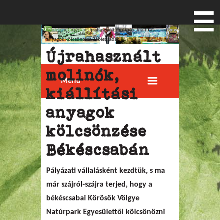
Főoldal
»
Civilek
» Újrahasznált molinók, kiállítási
Jelenlegi hely
anyagok kölcsönzése Békéscsabán
Újrahasznált
molinók,
Menu
kiállítási
anyagok
kölcsönzése
Békéscsabán
Pályázati vállalásként kezdtük, s ma
már szájról-szájra terjed, hogy a
békéscsabai Körösök Völgye
Natúrpark Egyesülettől kölcsönözni