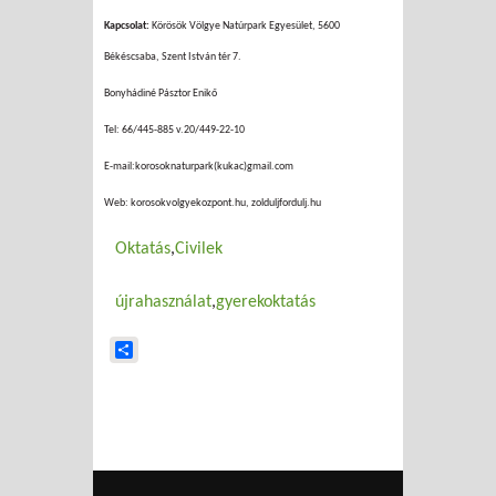
Kapcsolat:
Körösök Völgye Natúrpark Egyesület, 5600
Békéscsaba, Szent István tér 7.
Bonyhádiné Pásztor Enikő
Tel: 66/445-885 v.20/449-22-10
E-mail:korosoknaturpark(kukac)gmail.com
Web: korosokvolgyekozpont.hu, zolduljfordulj.hu
Oktatás
Civilek
újrahasználat
gyerekoktatás
Share