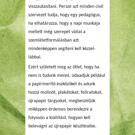
visszautasítani. Persze azt minden civil
szervezet tudja, hogy egy pedagógus,
ha elhatározza, hogy a napi munkája
mellett még szerepet vállal a
szemléletformálásban azt
mindenképpen segíteni kell kézzel-
lábbal.
Ezért született meg az ötlet, hogy ha
nem is tudunk menni, odaadjuk például
a papírmerítő eszközöket és adunk
hozzá molinót, plakátokat, feliratokat,
újrapapír tárgyakat, megbeszéljük
miképpen érdemes berendezni a
folyosón a kiállítást, hogyan kell
belevágni az újrapapír készítésébe.