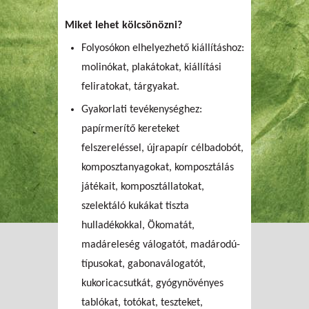
Miket lehet kölcsönözni?
Folyosókon elhelyezhető kiállításhoz:
molinókat, plakátokat, kiállítási
feliratokat, tárgyakat.
Gyakorlati tevékenységhez:
papírmerítő kereteket
felszereléssel, újrapapír célbadobót,
komposztanyagokat, komposztálás
játékait, komposztállatokat,
szelektáló kukákat tiszta
hulladékokkal, Ökomatát,
madáreleség válogatót, madárodú-
típusokat, gabonaválogatót,
kukoricacsutkát, gyógynövényes
tablókat, totókat, teszteket,