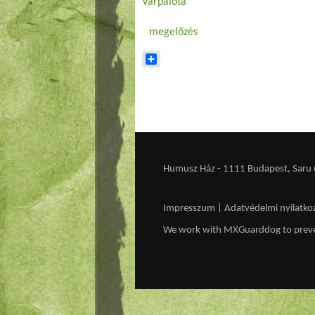
Várpalota
megelőzés
Share
Humusz Ház - 1111 Budapest, Saru u.
Impresszum
|
Adatvédelmi nyilatko
We work with
MXGuarddog
to prev