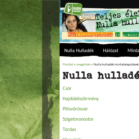
Nulla Hulladék
Hálózat
Minta
Főoldal
»
megelőzés
» Nulla hulladék mintatelepülések
Jelenlegi hely
Nulla hullad
Csór
Hajdúböszörmény
Pilisvörösvár
Szigetmonostor
Tordas