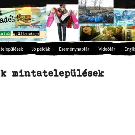
települések
Jó példák
Eseménynaptár
Videótár
Engli
ék mintatelepülések