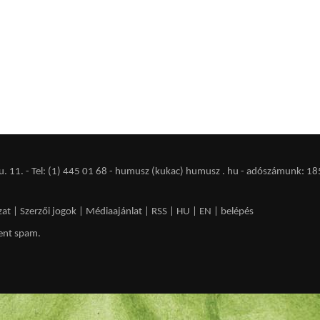
 11. - Tel: (1) 445 01 68 - humusz (kukac) humusz . hu -
adószámunk: 18
zat
|
Szerzői jogok
|
Médiaajánlat
|
RSS
|
HU
|
EN
|
belépés
ent spam.