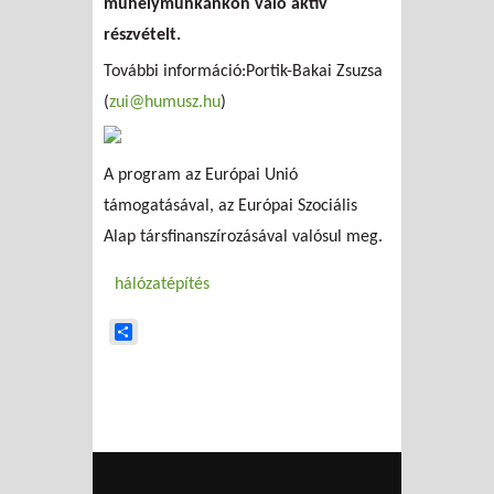
műhelymunkánkon való aktív
részvételt.
További információ:Portik-Bakai Zsuzsa
(
zui@humusz.hu
)
A program az Európai Unió
támogatásával, az Európai Szociális
Alap társfinanszírozásával valósul meg.
hálózatépítés
Share