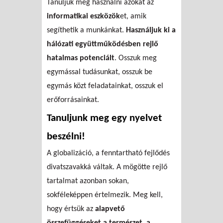
Tanuljuk meg használni azokat az
informatikai eszközök
et, amik
segíthetik a munkánkat.
Használjuk ki a
hálózati együttműködésben rejlő
hatalmas potenciált
. Osszuk meg
egymással tudásunkat, osszuk be
egymás közt feladatainkat, osszuk el
erőforrásainkat.
Tanuljunk meg egy nyelvet
beszélni!
A globalizáció, a fenntartható fejlődés
divatszavakká váltak. A mögötte rejlő
tartalmat azonban sokan,
sokféleképpen értelmezik. Meg kell,
hogy értsük az
alapvető
összefüggéseket a természet, a