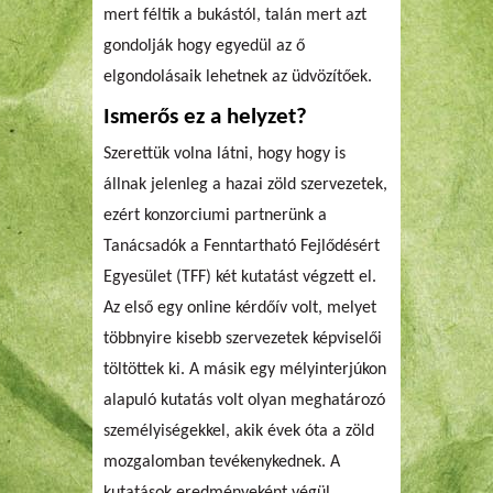
mert féltik a bukástól, talán mert azt
gondolják hogy egyedül az ő
elgondolásaik lehetnek az üdvözítőek.
Ismerős ez a helyzet?
Szerettük volna látni, hogy hogy is
állnak jelenleg a hazai zöld szervezetek,
ezért konzorciumi partnerünk a
Tanácsadók a Fenntartható Fejlődésért
Egyesület (TFF) két kutatást végzett el.
Az első egy online kérdőív volt, melyet
többnyire kisebb szervezetek képviselői
töltöttek ki. A másik egy mélyinterjúkon
alapuló kutatás volt olyan meghatározó
személyiségekkel, akik évek óta a zöld
mozgalomban tevékenykednek. A
kutatások eredményeként végül