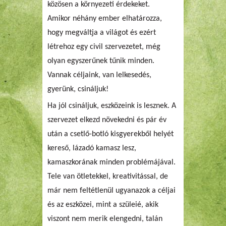
közösen a környezeti érdekeket.
Amikor néhány ember elhatározza,
hogy megváltja a világot és ezért
létrehoz egy civil szervezetet, még
olyan egyszerűnek tűnik minden.
Vannak céljaink, van lelkesedés,
gyerünk, csináljuk!
Ha jól csináljuk, eszközeink is lesznek. A
szervezet elkezd növekedni és pár év
után a csetlő-botló kisgyerekből helyét
kereső, lázadó kamasz lesz,
kamaszkorának minden problémájával.
Tele van ötletekkel, kreativitással, de
már nem feltétlenül ugyanazok a céljai
és az eszközei, mint a szüleié, akik
viszont nem merik elengedni, talán