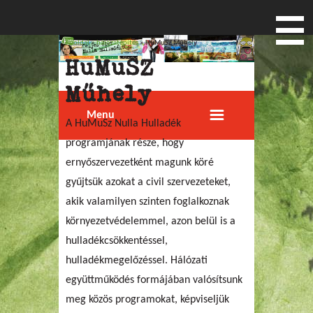
Főoldal
»
hálózatépítés
» HuMuSZ Műhely
Jelenlegi hely
HuMuSZ
Műhely
Menu
A HuMuSz Nulla Hulladék
programjának része, hogy
ernyőszervezetként magunk köré
gyűjtsük azokat a civil szervezeteket,
akik valamilyen szinten foglalkoznak
környezetvédelemmel, azon belül is a
hulladékcsökkentéssel,
hulladékmegelőzéssel. Hálózati
együttműködés formájában valósítsunk
meg közös programokat, képviseljük