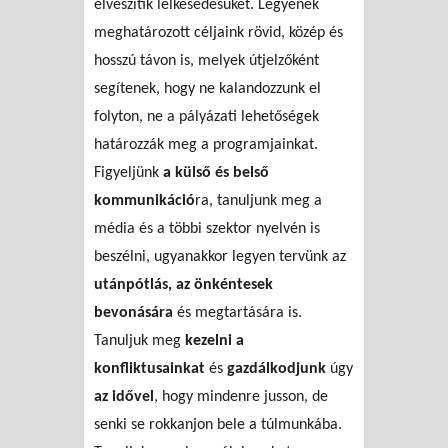
elveszítik lelkesedésüket. Legyenek
meghatározott céljaink rövid, közép és
hosszú távon is, melyek útjelzőként
segítenek, hogy ne kalandozzunk el
folyton, ne a pályázati lehetőségek
határozzák meg a programjainkat.
Figyeljünk
a külső és belső
kommunikáció
ra, tanuljunk meg a
média és a többi szektor nyelvén is
beszélni, ugyanakkor legyen tervünk az
utánpótlás, az önkéntesek
bevonására
és megtartására is.
Tanuljuk meg
kezelni a
konfliktusainkat
és
gazdálkodjunk
úgy
az idővel
, hogy mindenre jusson, de
senki se rokkanjon bele a túlmunkába.