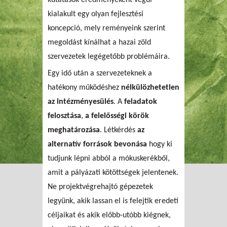
kialakult egy olyan fejlesztési
koncepció, mely reményeink szerint
megoldást kínálhat a hazai zöld
szervezetek legégetőbb problémáira.
Egy idő után a szervezeteknek a
hatékony működéshez
nélkülözhetetlen
az intézményesülés
. A
feladatok
felosztása
,
a felelősségi körök
meghatározása
. Létkérdés
az
alternatív források bevonása
hogy ki
tudjunk lépni abból a mókuskerékből,
amit a pályázati kötöttségek jelentenek.
Ne projektvégrehajtó gépezetek
legyünk, akik lassan el is felejtik eredeti
céljaikat és akik előbb-utóbb kiégnek,