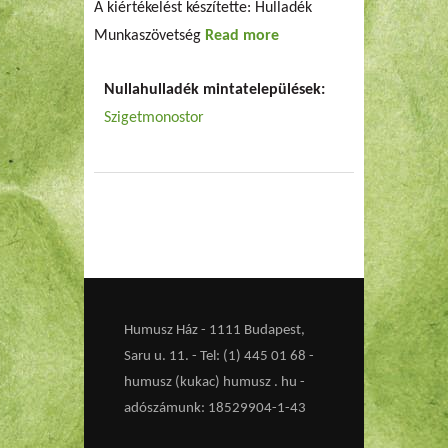
A kiértékelést készítette: Hulladék
Munkaszövetség
Read more
about Lakossági
felmérés
Nullahulladék mintatelepülések:
Szigetmonostoron
Szigetmonostor
Humusz Ház - 1111 Budapest,
Saru u. 11. - Tel: (1) 445 01 68 -
humusz (kukac) humusz . hu -
adószámunk: 18529904-1-43