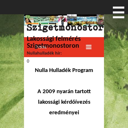
Főoldal
» Szigetmonostor
Jelenlegi hely
Szigetmonostor
Lakossági felmérés
Szigetmonostoron
Menu
Nullahulladék hír:
0
Nulla Hulladék Program
A 2009 nyarán tartott
lakossági kérdőívezés
eredményei