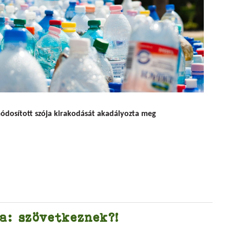
 Nem akarjuk!
dosított szója kirakodását akadályozta meg
: szövetkeznek?!