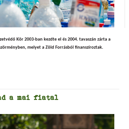
kot gyűjtöttek Hajdúböszörményben
etvédő Kör 2003-ban kezdte el és 2004. tavaszán zárta a
zörményben, melyet a Zöld Forrásból finanszíroztak.
ad a mai fiatal