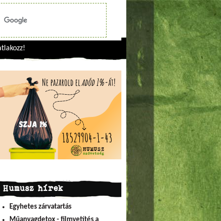
tlakozz!
Humusz hírek
Egyhetes zárvatartás
Műanyagdetox - filmvetítés a