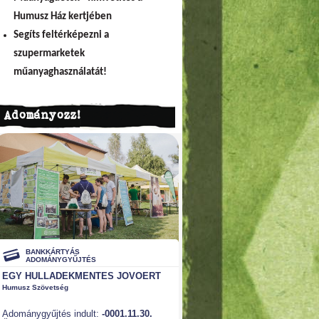
Humusz Ház kertjében
Segíts feltérképezni a
szupermarketek
műanyaghasználatát!
Adományozz!