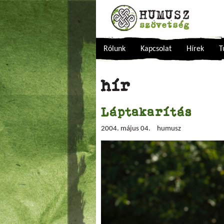
Rólunk
Kapcsolat
Hírek
T
hír
Láptakarítás
2004. május 04.
humusz