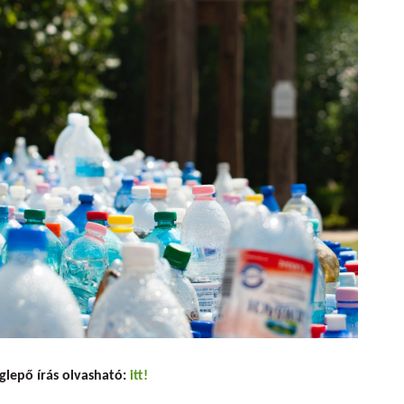
 a mai fiatal
glepő írás olvasható:
itt!