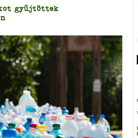
kot gyűjtöttek
en