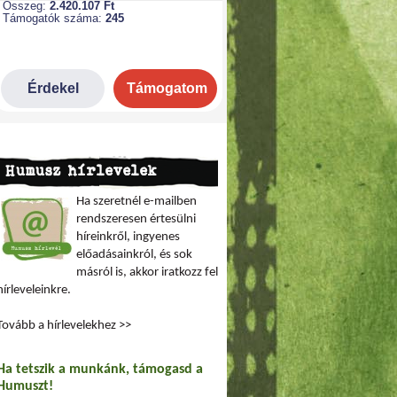
Humusz hírlevelek
Ha szeretnél e-mailben
rendszeresen értesülni
híreinkről, ingyenes
előadásainkról, és sok
másról is, akkor iratkozz fel
hírleveleinkre.
Tovább a hírlevelekhez >>
Ha tetszik a munkánk, támogasd a
Humuszt!