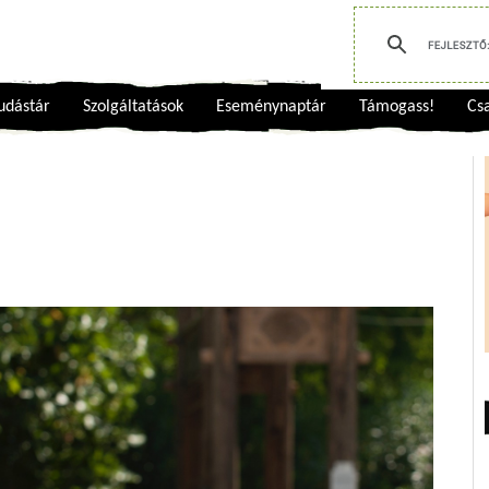
udástár
Szolgáltatások
Eseménynaptár
Támogass!
Csa