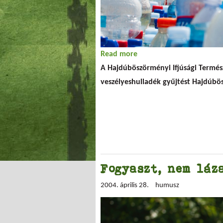
Read more
about Veszélyes hulladé
A Hajdúböszörményi Ifjúsági Termész
veszélyeshulladék gyűjtést Hajdúbös
Fogyaszt, nem láz
2004. április 28.
humusz