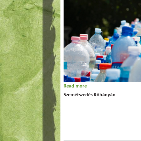
Read more
about Láptakarítás
Szemétszedés Kőbányán