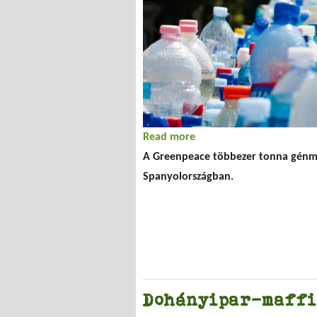
Read more
about Módosított szója:
A Greenpeace többezer tonna génmó
Spanyolországban.
Dohányipar-maffia