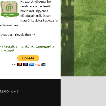
Ha szeretnél e-mailben
rendszeresen értesülni
híreinkről, ingyenes
előadásainkról, és sok
másról is, akkor iratkozz fel
hírleveleinkre.
Tovább a hírlevelekhez >>
Ha tetszik a munkánk, támogasd a
Humuszt!
529904-1-43