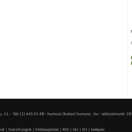
 11. - Tel: (1) 445 01 68 - humusz (kukac) humusz . hu -
adószámunk: 18
zat
|
Szerzői jogok
|
Médiaajánlat
|
RSS
|
HU
|
EN
|
belépés