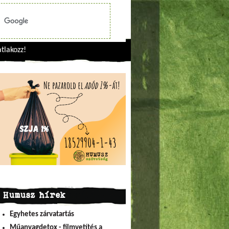
tlakozz!
Humusz hírek
Egyhetes zárvatartás
Műanyagdetox - filmvetítés a