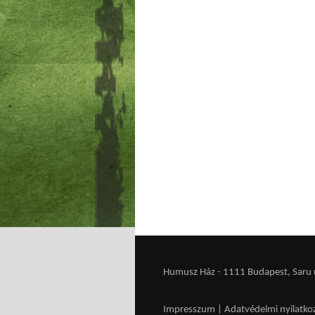
Humusz Ház - 1111 Budapest, Saru u.
Impresszum
|
Adatvédelmi nyilatko