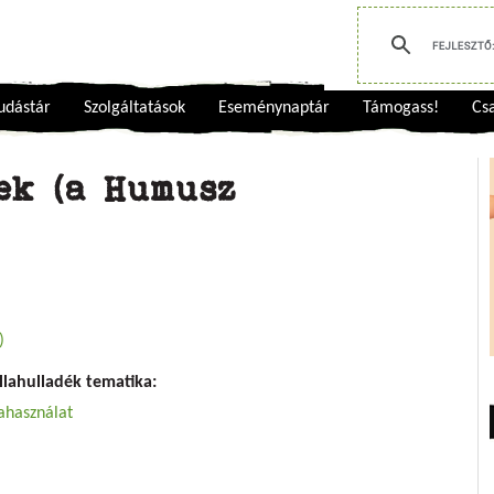
udástár
Szolgáltatások
Eseménynaptár
Támogass!
Csa
ek (a Humusz
)
llahulladék tematika:
ahasználat