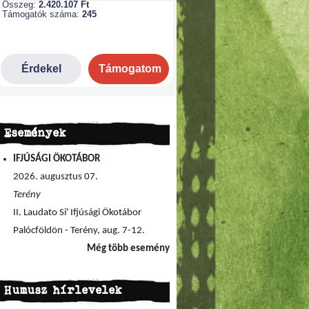
Események
IFJÚSÁGI ÖKOTÁBOR
2026. augusztus 07.
Terény
II. Laudato Si' Ifjúsági Ökotábor
Palócföldön - Terény, aug. 7-12.
Még több esemény
Humusz hírlevelek