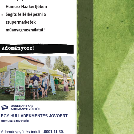
Humusz Ház kertjében
Segíts feltérképezni a
szupermarketek
műanyaghasználatát!
Adományozz!