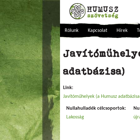
Rólunk
Kapcsolat
Hírek
T
Javítóműhely
adatbázisa)
Link:
Javítóműhelyek (a Humusz adatbázisa
Nullahulladék célcsoportok:
Nu
Lakosság
újr