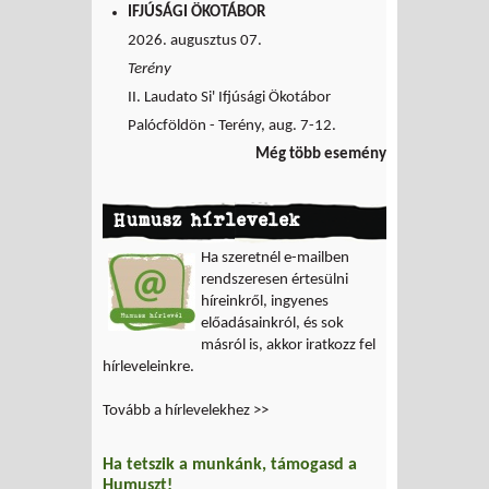
IFJÚSÁGI ÖKOTÁBOR
2026. augusztus 07.
Terény
II. Laudato Si' Ifjúsági Ökotábor
Palócföldön - Terény, aug. 7-12.
Még több esemény
Humusz hírlevelek
Ha szeretnél e-mailben
rendszeresen értesülni
híreinkről, ingyenes
előadásainkról, és sok
másról is, akkor iratkozz fel
hírleveleinkre.
Tovább a hírlevelekhez >>
Ha tetszik a munkánk, támogasd a
Humuszt!