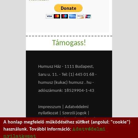
Támogass!
Humusz Ház - 1111 Budapest,
Saru u. 11. - Tel: (1) 445 01 68 -
humusz (kukac) humusz . hu -
adószámunk: 18529904-1-43
Impresszum
|
Adatvédelmi
nyilatkozat
|
Szerzői jogok
|
Médiaajánlat
|
RSS
|
HU
|
EN
|
A honlap megfelelő működéséhez sütiket (angolul: "cookie")
belépés
Adatvédelmi
használunk. További információ:
We work with
MXGuarddog
to
nyilatkozat