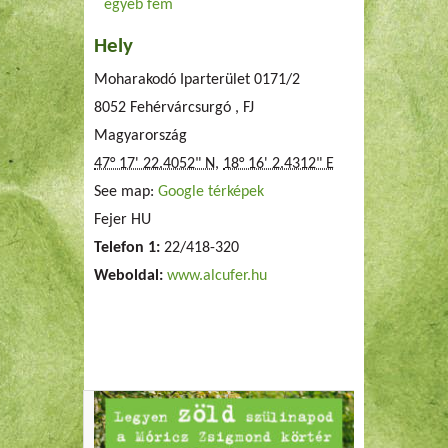
egyéb fém
Hely
Moharakodó Iparterület 0171/2
8052
Fehérvárcsurgó
,
FJ
Magyarország
47° 17' 22.4052" N
,
18° 16' 2.4312" E
See map:
Google térképek
Fejer HU
Telefon 1:
22/418-320
Weboldal:
www.alcufer.hu