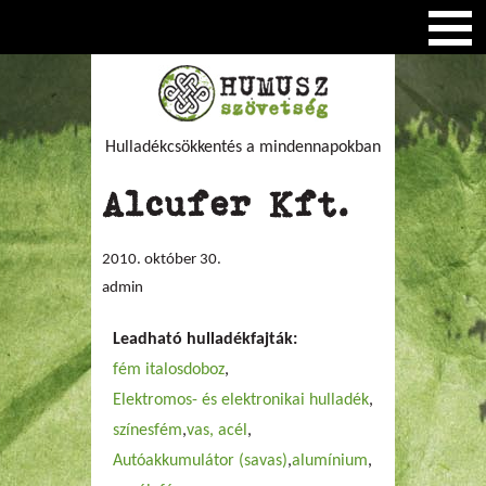
Hulladékcsökkentés a mindennapokban
Alcufer Kft.
2010. október 30.
admin
Leadható hulladékfajták:
fém italosdoboz
Elektromos- és elektronikai hulladék
színesfém
vas, acél
Autóakkumulátor (savas)
alumínium