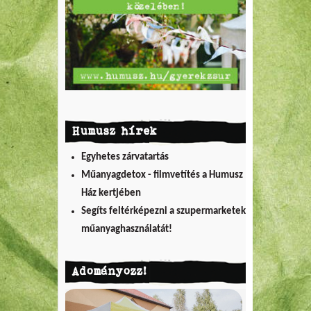
Humusz hírek
Egyhetes zárvatartás
Műanyagdetox - filmvetítés a Humusz
Ház kertjében
Segíts feltérképezni a szupermarketek
műanyaghasználatát!
Adományozz!