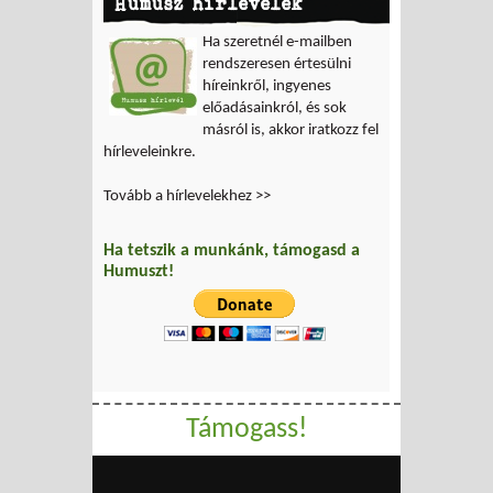
Humusz hírlevelek
Ha szeretnél e-mailben
rendszeresen értesülni
híreinkről, ingyenes
előadásainkról, és sok
másról is, akkor iratkozz fel
hírleveleinkre.
Tovább a hírlevelekhez >>
Ha tetszik a munkánk, támogasd a
Humuszt!
Támogass!