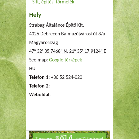
Sitt, építési törmelék
Hely
Strabag Általános Építő Kft.
4026 Debrecen Balmazújvárosi út 8/a
Magyarország
47° 32' 35.7468" N
,
21° 35' 17.9124" E
See map:
Google térképek
HU
Telefon 1:
+36 52 524-020
Telefon 2:
Weboldal: