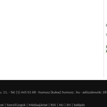
 11. - Tel: (1) 445 01 68 - humusz (kukac) humusz . hu -
adószámunk: 18
zat
|
Szerzői jogok
|
Médiaajánlat
|
RSS
|
HU
|
EN
|
belépés