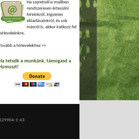
Ha szeretnél e-mailben
rendszeresen értesülni
híreinkről, ingyenes
előadásainkról, és sok
másról is, akkor iratkozz fel
hírleveleinkre.
Tovább a hírlevelekhez >>
Ha tetszik a munkánk, támogasd a
Humuszt!
529904-1-43