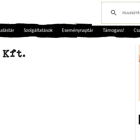
udástár
Szolgáltatások
Eseménynaptár
Támogass!
Csa
 Kft.