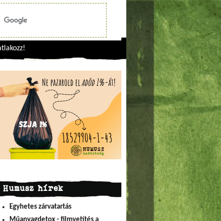
tlakozz!
Humusz hírek
Egyhetes zárvatartás
Műanyagdetox - filmvetítés a