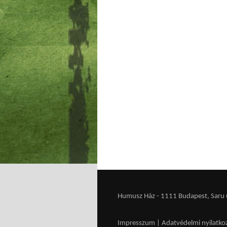
Humusz Ház - 1111 Budapest, Saru u.
Impresszum
|
Adatvédelmi nyilatko