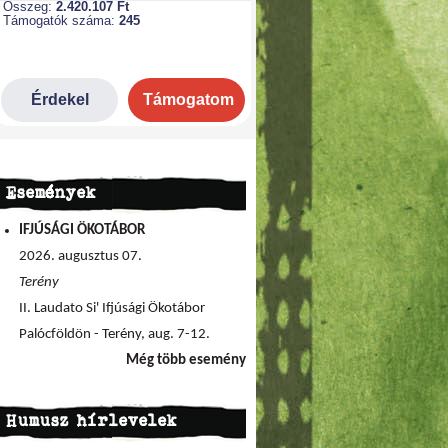
Események
IFJÚSÁGI ÖKOTÁBOR
2026. augusztus 07.
Terény
II. Laudato Si' Ifjúsági Ökotábor
Palócföldön - Terény, aug. 7-12.
Még több esemény
Humusz hírlevelek