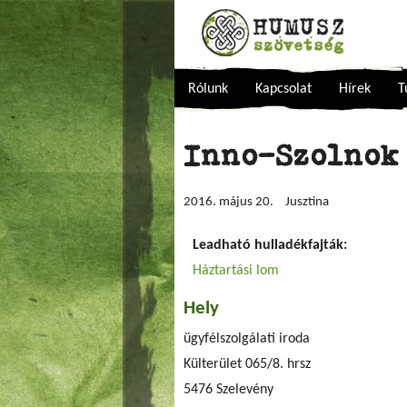
Rólunk
Kapcsolat
Hírek
T
Inno-Szolnok
2016. május 20.
Jusztina
Leadható hulladékfajták:
Háztartási lom
Hely
ügyfélszolgálati iroda
Külterület 065/8. hrsz
5476
Szelevény