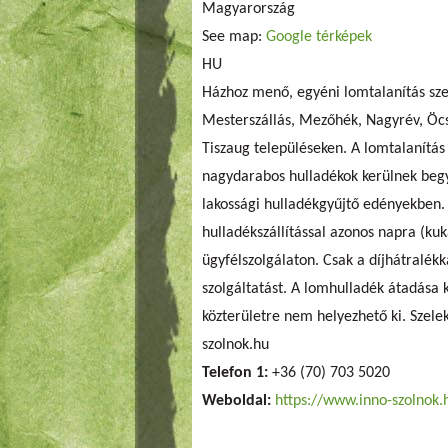
Magyarország
See map:
Google térképek
HU
Házhoz menő, egyéni lomtalanítás sze
Mesterszállás, Mezőhék, Nagyrév, Öcsöd
Tiszaug településeken. A lomtalanít
nagydarabos hulladékok kerülnek begy
lakossági hulladékgyűjtő edényekben. 
hulladékszállítással azonos napra (ku
ügyfélszolgálaton. Csak a díjhátralék
szolgáltatást. A lomhulladék átadása 
közterületre nem helyezhető ki. Szele
szolnok.hu
Telefon 1:
+36 (70) 703 5020
Weboldal:
https://www.inno-szolnok.