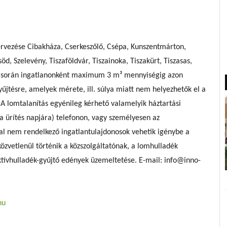
rvezése Cibakháza, Cserkeszőlő, Csépa, Kunszentmárton,
, Szelevény, Tiszaföldvár, Tiszainoka, Tiszakürt, Tiszasas,
ás során ingatlanonként maximum 3 m³ mennyiségig azon
űjtésre, amelyek mérete, ill. súlya miatt nem helyezhetők el a
A lomtalanítás egyénileg kérhető valamelyik háztartási
ka ürítés napjára) telefonon, vagy személyesen az
kal nem rendelkező ingatlantulajdonosok vehetik igénybe a
közvetlenül történik a közszolgáltatónak, a lomhulladék
ktívhulladék-gyűjtő edények üzemeltetése. E-mail:
info@inno-
hu