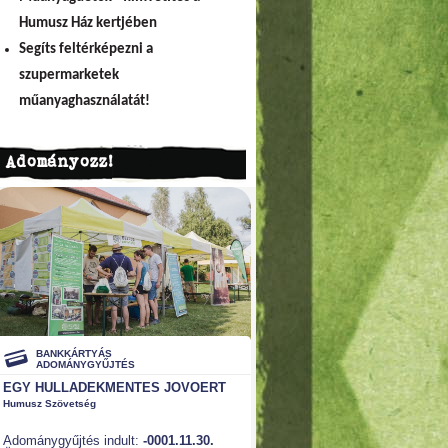
Humusz Ház kertjében
Segíts feltérképezni a
szupermarketek
műanyaghasználatát!
Adományozz!