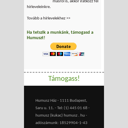
másról is, akkor iratkozz fel
hírleveleinkre.
Tovább a hírlevelekhez >>
Ha tetszik a munkánk, támogasd a
Humuszt!
Támogass!
Humusz Ház - 1111 Budapest,
Saru u. 11. - Tel: (1) 445 01 68 -
humusz (kukac) humusz . hu -
adószámunk: 18529904-1-43