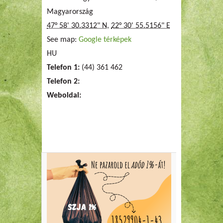
Magyarország
47° 58' 30.3312" N
,
22° 30' 55.5156" E
See map:
Google térképek
HU
Telefon 1:
(44) 361 462
Telefon 2:
Weboldal: