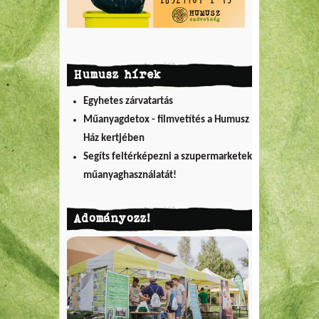
Humusz hírek
Egyhetes zárvatartás
Műanyagdetox - filmvetítés a Humusz
Ház kertjében
Segíts feltérképezni a szupermarketek
műanyaghasználatát!
Adományozz!