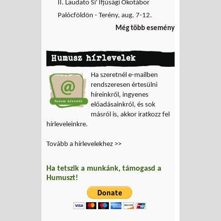
II. Laudato Si' Ifjúsági Ökotábor
Palócföldön - Terény, aug. 7-12.
Még több esemény
Humusz hírlevelek
Ha szeretnél e-mailben
rendszeresen értesülni
híreinkről, ingyenes
előadásainkról, és sok
másról is, akkor iratkozz fel
hírleveleinkre.
Tovább a hírlevelekhez >>
Ha tetszik a munkánk, támogasd a
Humuszt!