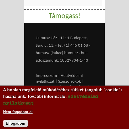
Támogass!
Humusz Ház - 1111 Budapest,
Saru u. 11. - Tel: (1) 445 01 68 -
humusz (kukac) humusz . hu -
adószámunk: 18529904-1-43
Impresszum
|
Adatvédelmi
nyilatkozat
|
Szerzői jogok
|
Médiaajánlat
|
RSS
|
HU
|
EN
|
A honlap megfelelő működéséhez sütiket (angolul: "cookie")
belépés
Adatvédelmi
használunk. További információ:
We work with
MXGuarddog
to
nyilatkozat
prevent spam.
Nem fogadom el
Elfogadom