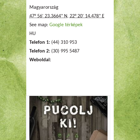
Magyarország
47° 56' 23.3664" N
,
22° 20' 14.478" E
See map:
Google térképek
HU
Telefon 1:
(44) 310 953
Telefon 2:
(30) 995 5487
Weboldal: