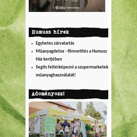
Humusz hírek
Egyhetes zárvatartás
Műanyagdetox - filmvetítés a Humusz
Ház kertjében
Segíts feltérképezni a szupermarketek
műanyaghasználatát!
Adományozz!