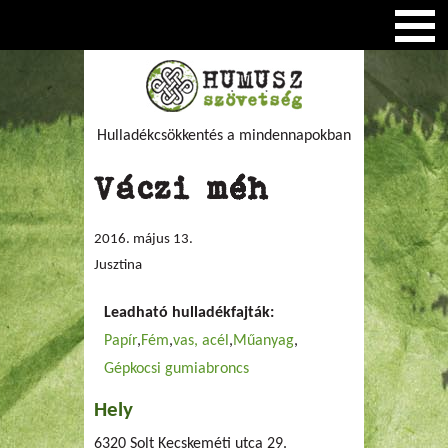
Hulladékcsökkentés a mindennapokban
Váczi méh
2016. május 13.
Jusztina
Leadható hulladékfajták:
Papír
Fém
vas, acél
Műanyag
Gépkocsi gumiabroncs
Hely
6320 Solt Kecskeméti utca 29.