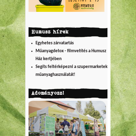
Humusz hírek
Egyhetes zárvatartás
Műanyagdetox - filmvetítés a Humusz
Ház kertjében
Segíts feltérképezni a szupermarketek
műanyaghasználatát!
Adományozz!