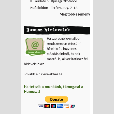
II. Laudato Si' Ifjúsági Ökotábor
Palócföldön - Terény, aug. 7-12.
Még több esemény
Humusz hírlevelek
Ha szeretnél e-mailben
rendszeresen értesülni
híreinkről, ingyenes
előadásainkról, és sok
másról is, akkor iratkozz fel
hírleveleinkre.
Tovább a hírlevelekhez >>
Ha tetszik a munkánk, támogasd a
Humuszt!