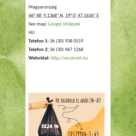
Magyarország
46° 48' 9.1368" N
,
19° 0' 47.1636" E
See map:
Google térképek
HU
Telefon 1:
36 (30) 938 0519
Telefon 2:
36 (30) 467 1268
Weboldal:
http://vaczimeh.hu