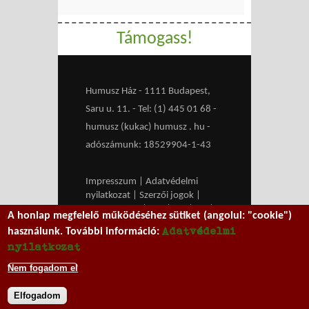
Támogass!
Humusz Ház - 1111 Budapest,
Saru u. 11. - Tel: (1) 445 01 68 -
humusz (kukac) humusz . hu -
adószámunk: 18529904-1-43
Impresszum
|
Adatvédelmi
nyilatkozat
|
Szerzői jogok
|
Médiaajánlat
|
RSS
|
HU
|
EN
|
A honlap megfelelő működéséhez sütiket (angolul: "cookie")
belépés
Adatvédelmi
használunk. További információ:
We work with
MXGuarddog
to
nyilatkozat
prevent spam.
Nem fogadom el
Elfogadom