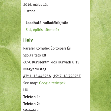
2016. május 13.
Jusztina
Leadható hulladékfajták:
Sitt, építési törmelék
Hely
Paralel Komplex Épitöipari És
Szolgáltato Kft
6090 Kunszentmiklós Hunyadi U 13
Magyarország
47° 1' 15.4452" N
,
19° 7' 18.7932" E
See map:
Google térképek
HU
Telefon 1:
Telefon 2: