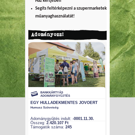
Ház kertjében
Segíts feltérképezni a szupermarketek
műanyaghasználatát!
Adományozz!