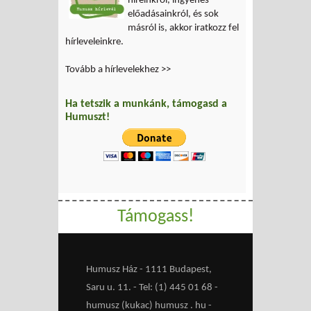
híreinkről, ingyenes
előadásainkról, és sok
másról is, akkor iratkozz fel
hírleveleinkre.
Tovább a hírlevelekhez >>
Ha tetszik a munkánk, támogasd a
Humuszt!
Támogass!
Humusz Ház - 1111 Budapest,
Saru u. 11. - Tel: (1) 445 01 68 -
humusz (kukac) humusz . hu -