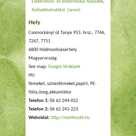
Elektromos- és elektronikai hulladék
Autóakkumulátor (savas)
Hely
Csomorkányi út Tanya 953. hrsz.: 7746,
7247, 7751
6800
Hódmezővásárhely
Magyarország
See map:
Google térképek
HU
fémeket, színesfémeket,papírt, PE-
fólia,üveg,akkumlátor
Telefon 1:
06 62 244-052
Telefon 2:
06 62 241-223
Weboldal:
http://mehfeszbt.hu