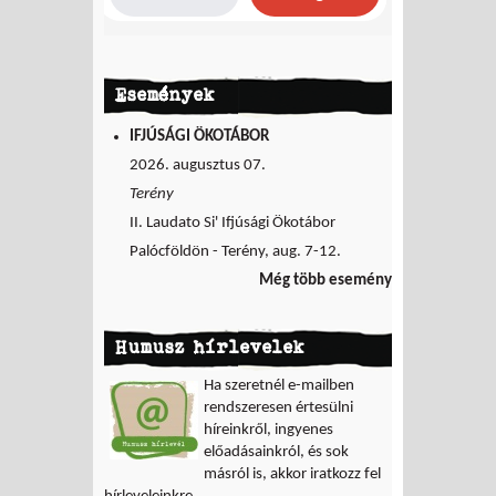
Események
IFJÚSÁGI ÖKOTÁBOR
2026. augusztus 07.
Terény
II. Laudato Si' Ifjúsági Ökotábor
Palócföldön - Terény, aug. 7-12.
Még több esemény
Humusz hírlevelek
Ha szeretnél e-mailben
rendszeresen értesülni
híreinkről, ingyenes
előadásainkról, és sok
másról is, akkor iratkozz fel