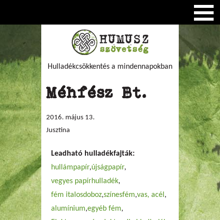
Hulladékcsökkentés a mindennapokban
Méhfész Bt.
2016. május 13.
Jusztina
Leadható hulladékfajták:
hullámpapír
újságpapír
vegyes papírhulladék
fém italosdoboz
színesfém
vas, acél
alumínium
egyéb fém