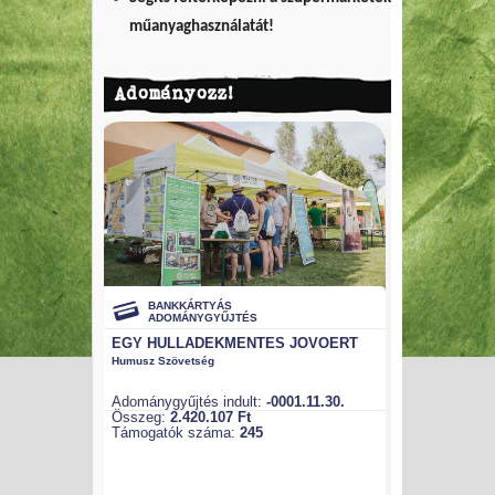
műanyaghasználatát!
Adományozz!