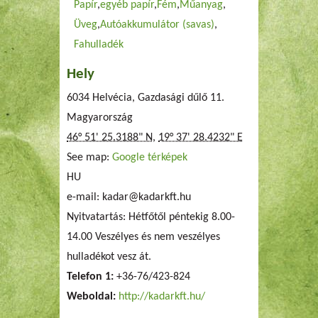
Papír
egyéb papír
Fém
Műanyag
Üveg
Autóakkumulátor (savas)
Fahulladék
Hely
6034 Helvécia, Gazdasági dűlő 11.
Magyarország
46° 51' 25.3188" N
,
19° 37' 28.4232" E
See map:
Google térképek
HU
e-mail:
kadar@kadarkft.hu
Nyitvatartás: Hétfőtől péntekig 8.00-
14.00 Veszélyes és nem veszélyes
hulladékot vesz át.
Telefon 1:
+36-76/423-824
Weboldal:
http://kadarkft.hu/