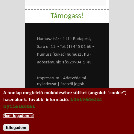
Támogass!
Humusz Ház - 1111 Budapest,
Saru u. 11. - Tel: (1) 445 01 68 -
humusz (kukac) humusz . hu -
adószámunk: 18529904-1-43
Impresszum
|
Adatvédelmi
nyilatkozat
|
Szerzői jogok
|
Médiaajánlat
|
RSS
|
HU
|
EN
|
A honlap megfelelő működéséhez sütiket (angolul: "cookie")
belépés
Adatvédelmi
használunk. További információ:
We work with
MXGuarddog
to
nyilatkozat
prevent spam.
Nem fogadom el
Elfogadom