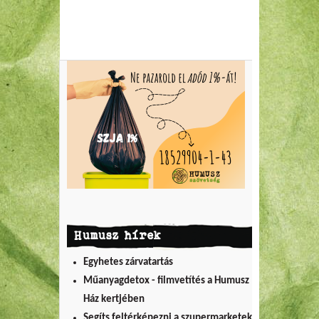
Humusz hírek
Egyhetes zárvatartás
Műanyagdetox - filmvetítés a Humusz
Ház kertjében
Segíts feltérképezni a szupermarketek