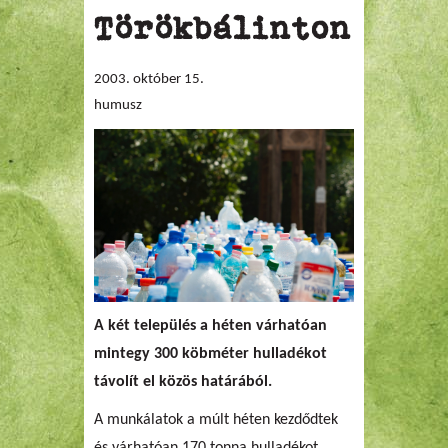
Törökbálinton
2003. október 15.
humusz
A két település a héten várhatóan
mintegy 300 köbméter hulladékot
távolít el közös határából.
A munkálatok a múlt héten kezdődtek
és várhatóan 170 tonna hulladékot