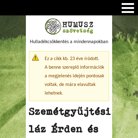
Hulladékcsökkentés a mindennapokban
Figyelmeztető üzenet
Ez a cikk kb. 23 éve íródott.
A benne szereplő információk
a megjelenés idején pontosak
voltak, de mára elavultak
lehetnek.
Szemétgyűjtési
láz Érden és