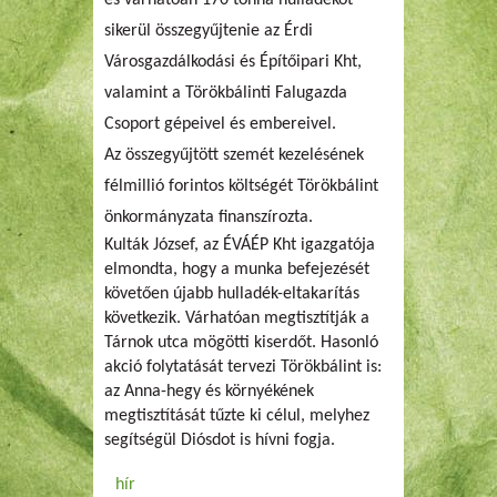
sikerül összegyűjtenie az Érdi
Városgazdálkodási és Építőipari Kht,
valamint a Törökbálinti Falugazda
Csoport gépeivel és embereivel.
Az összegyűjtött szemét kezelésének
félmillió forintos költségét Törökbálint
önkormányzata finanszírozta.
Kulták József, az ÉVÁÉP Kht igazgatója
elmondta, hogy a munka befejezését
követően újabb hulladék-eltakarítás
következik. Várhatóan megtisztítják a
Tárnok utca mögötti kiserdőt. Hasonló
akció folytatását tervezi Törökbálint is:
az Anna-hegy és környékének
megtisztítását tűzte ki célul, melyhez
segítségül Diósdot is hívni fogja.
hír