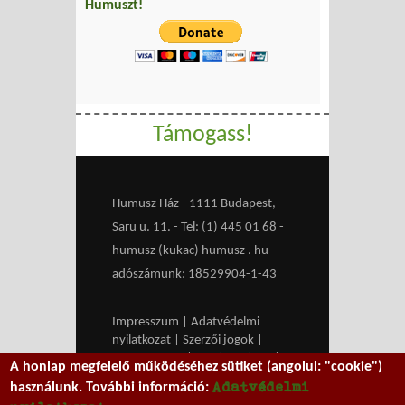
Humuszt!
Támogass!
Humusz Ház - 1111 Budapest,
Saru u. 11. - Tel: (1) 445 01 68 -
humusz (kukac) humusz . hu -
adószámunk: 18529904-1-43
Impresszum
|
Adatvédelmi
nyilatkozat
|
Szerzői jogok
|
Médiaajánlat
|
RSS
|
HU
|
EN
|
A honlap megfelelő működéséhez sütiket (angolul: "cookie")
belépés
Adatvédelmi
használunk. További információ:
We work with
MXGuarddog
to