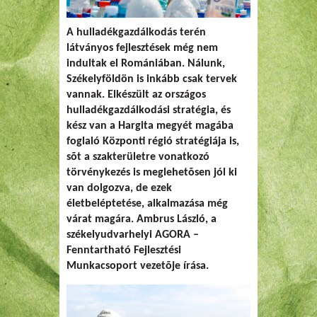
A hulladékgazdálkodás terén
látványos fejlesztések még nem
indultak el Romániában. Nálunk,
Székelyföldön is inkább csak tervek
vannak. Elkészült az országos
hulladékgazdálkodási stratégia, és
kész van a Hargita megyét magába
foglaló Központi régió stratégiája is,
sõt a szakterületre vonatkozó
törvénykezés is meglehetõsen jól ki
van dolgozva, de ezek
életbeléptetése, alkalmazása még
várat magára.
Ambrus László
, a
székelyudvarhelyi AGORA –
Fenntartható Fejlesztési
Munkacsoport vezetõje írása.