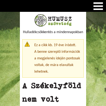
Hulladékcsökkentés a mindennapokban
Figyelmeztető üzenet
Ez a cikk kb. 19 éve íródott.
A benne szereplő információk
a megjelenés idején pontosak
voltak, de mára elavultak
lehetnek.
A Székelyföld
nem volt