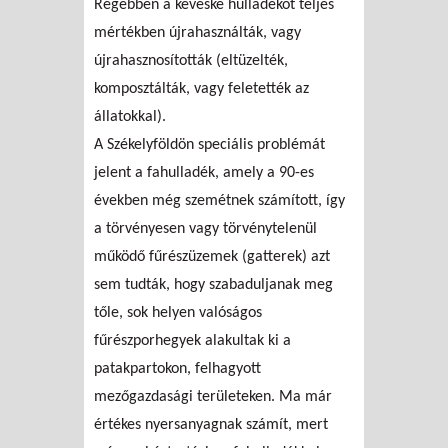
Régebben a kevéske hulladékot teljes
mértékben újrahasználták, vagy
újrahasznosították (eltüzelték,
komposztálták, vagy feletették az
állatokkal).
A Székelyföldön speciális problémát
jelent a fahulladék, amely a 90-es
években még szemétnek számított, így
a törvényesen vagy törvénytelenül
működő fűrészüzemek (gatterek) azt
sem tudták, hogy szabaduljanak meg
tőle, sok helyen valóságos
fűrészporhegyek alakultak ki a
patakpartokon, felhagyott
mezőgazdasági területeken. Ma már
értékes nyersanyagnak számít, mert