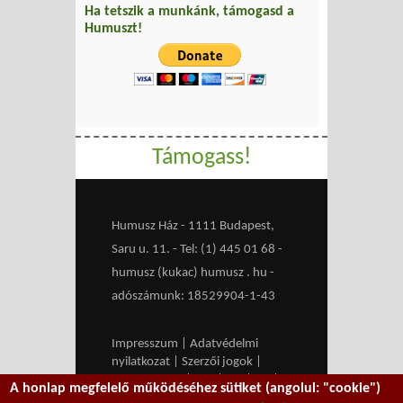
Ha tetszik a munkánk, támogasd a
Humuszt!
Támogass!
Humusz Ház - 1111 Budapest,
Saru u. 11. - Tel: (1) 445 01 68 -
humusz (kukac) humusz . hu -
adószámunk: 18529904-1-43
Impresszum
|
Adatvédelmi
nyilatkozat
|
Szerzői jogok
|
Médiaajánlat
|
RSS
|
HU
|
EN
|
A honlap megfelelő működéséhez sütiket (angolul: "cookie")
belépés