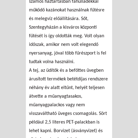
számos háztartásban fahulladékkal
működő kazánokat használnak fűtésre
és melegvíz előállítására. Sőt,
Szentegyházán a kisváros központi
fűtését is így oldották meg. Volt olyan
időszak, amikor nem volt elegendő
nyersanyag, jóval több fűrészport is fel
tudtak volna használni.
A tej, az üdítők és a befőttes üvegben
árusított termékek betétdíjas rendszere
néhány év alatt eltűnt, helyét teljesen
átvette a műanyagtasakos,
műanyagpalackos vagy nem
visszaváltható üveges csomagolás. Sört
például 2,5 literes PET-palackban is
lehet kapni. Borvizet (ásványvizet) és