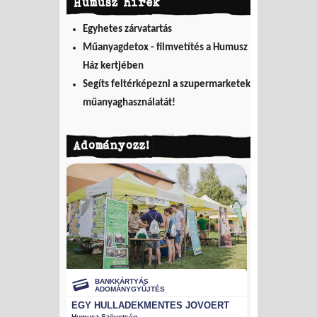
Humusz hírek
Egyhetes zárvatartás
Műanyagdetox - filmvetítés a Humusz
Ház kertjében
Segíts feltérképezni a szupermarketek
műanyaghasználatát!
Adományozz!