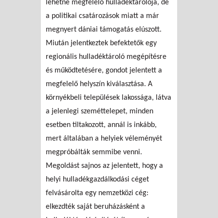
lehetne megfelelő hulladéktárolója, de
a politikai csatározások miatt a már
megnyert dániai támogatás elúszott.
Miután jelentkeztek befektetők egy
regionális hulladéktároló megépítésre
és működtetésére, gondot jelentett a
megfelelő helyszín kiválasztása. A
környékbeli települések lakossága, látva
a jelenlegi szeméttelepet, minden
esetben tiltakozott, annál is inkább,
mert általában a helyiek véleményét
megpróbálták semmibe venni.
Megoldást sajnos az jelentett, hogy a
helyi hulladékgazdálkodási céget
felvásárolta egy nemzetközi cég:
elkezdték saját beruházásként a