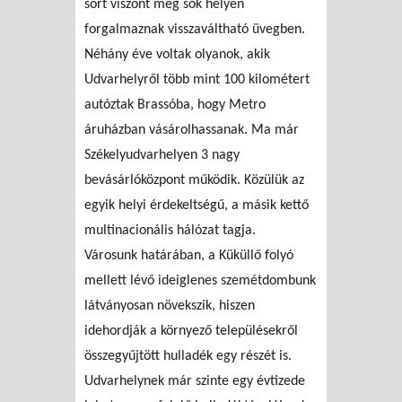
sört viszont még sok helyen
forgalmaznak visszaváltható üvegben.
Néhány éve voltak olyanok, akik
Udvarhelyről több mint 100 kilométert
autóztak Brassóba, hogy Metro
áruházban vásárolhassanak. Ma már
Székelyudvarhelyen 3 nagy
bevásárlóközpont működik. Közülük az
egyik helyi érdekeltségű, a másik kettő
multinacionális hálózat tagja.
Városunk határában, a Küküllő folyó
mellett lévő ideiglenes szemétdombunk
látványosan növekszik, hiszen
idehordják a környező településekről
összegyűjtött hulladék egy részét is.
Udvarhelynek már szinte egy évtizede