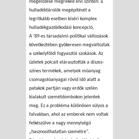
megelőzése megreked elvi szinten: a
hulladéktárolók megépítését a
legritkább esetben kíséri komplex
hulladékgazdálkodási koncepció.
A ’89-es társadalmi-politikai változások
következtében gyökeresen megváltoztak
a székelyföldi fogyasztói szokások. Az
üzletek polcait elárasztották a díszes-
színes termékek, amelyek műanyag
csomagolóanyagai rövid idő alatt a
patakok partján vagy erdők szélén
kialakult szemétdombokon jelentek
meg. Ez a probléma különösen súlyos a
falvakban, ahol az emberek nem voltak
felkészülve a nagy mennyiségű
„hasznosíthatatlan szemétre”.