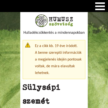
Hulladékcsökkentés a mindennapokban
Figyelmeztető üzenet
Ez a cikk kb. 19 éve íródott.
A benne szereplő információk
a megjelenés idején pontosak
voltak, de mára elavultak
lehetnek.
Sülysápi
szemét