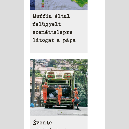
Maffia által
felügyelt
szeméttelepre
látogat a pápa
Évente