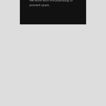
We work with
MXGuarddog
to
prevent spam.