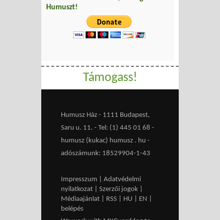
Humuszt!
Támogass!
Humusz Ház - 1111 Budapest,
Saru u. 11. - Tel: (1) 445 01 68 -
humusz (kukac) humusz . hu -
adószámunk: 18529904-1-43
Impresszum
|
Adatvédelmi
nyilatkozat
|
Szerzői jogok
|
Médiaajánlat
|
RSS
|
HU
|
EN
|
belépés