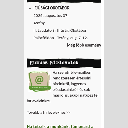
IFJÚSÁGI ÖKOTÁBOR
2026. augusztus 07.
Terény
II. Laudato Si' Ifjúsági Ökotábor
Palócföldön - Terény, aug. 7-12.
Még több esemény
Humusz hírlevelek
Ha szeretnél e-mailben
rendszeresen értesülni
híreinkről, ingyenes
előadásainkról, és sok
másról is, akkor iratkozz fel
hírleveleinkre.
Tovább a hírlevelekhez >>
Ha tetszik a munkánk, támogasd a