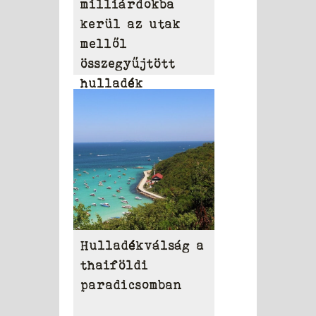
milliárdokba
kerül az utak
mellől
összegyűjtött
hulladék
eltakarítása
Hulladékválság a
thaiföldi
paradicsomban