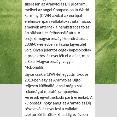
sikeresen az Aranytojás Díj program,
mellyel az angol Compassion in World
Farming (CIWF) azokat az európai
élelmiszeripari vállalatokat jutalmazza,
amelyek áttérnek a nemketreces tojás
árusítására és felhasználására. A
projekt magyarországi koordinátora a
2008-09-es évben a Fauna Egyesület
volt. Olyan jelentős cégek kapcsolódtak
a projekthez és nyerték el a díjat, mint
a Spar Magyarország, vagy a
McDonalds.
Ugyancsak a CIWF-fel együttműködve
2010-ben egy az Aranytojás Díjtól
teljesen különálló, azzal mégis sok
rokonságot mutató kampányhoz
keressük együttműködő partnereinket. A
különbség, hogy amíg az Aranytojás Díj
résztvevői és nyertesi a vállalati
szektorból kerültek ki, addig ez évben