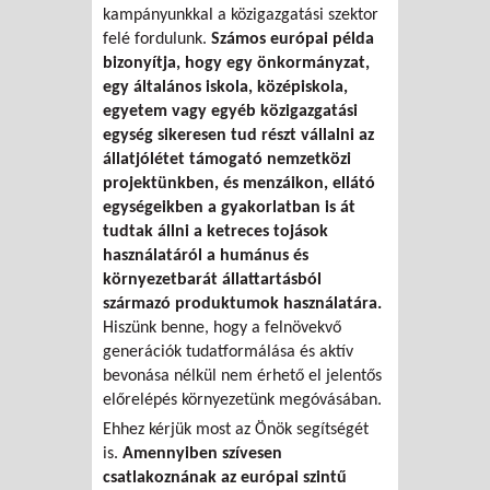
kampányunkkal a közigazgatási szektor
felé fordulunk.
Számos európai példa
bizonyítja, hogy egy önkormányzat,
egy általános iskola, középiskola,
egyetem vagy egyéb közigazgatási
egység sikeresen tud részt vállalni az
állatjólétet támogató nemzetközi
projektünkben, és menzáikon, ellátó
egységeikben a gyakorlatban is át
tudtak állni a ketreces tojások
használatáról a humánus és
környezetbarát állattartásból
származó produktumok használatára.
Hiszünk benne, hogy a felnövekvő
generációk tudatformálása és aktív
bevonása nélkül nem érhető el jelentős
előrelépés környezetünk megóvásában.
Ehhez kérjük most az Önök segítségét
is.
Amennyiben szívesen
csatlakoznának az európai szintű