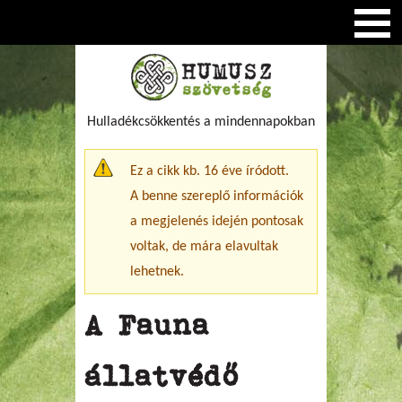
Hulladékcsökkentés a mindennapokban
Figyelmeztető üzenet
Ez a cikk kb. 16 éve íródott.
A benne szereplő információk
a megjelenés idején pontosak
voltak, de mára elavultak
lehetnek.
A Fauna
állatvédő