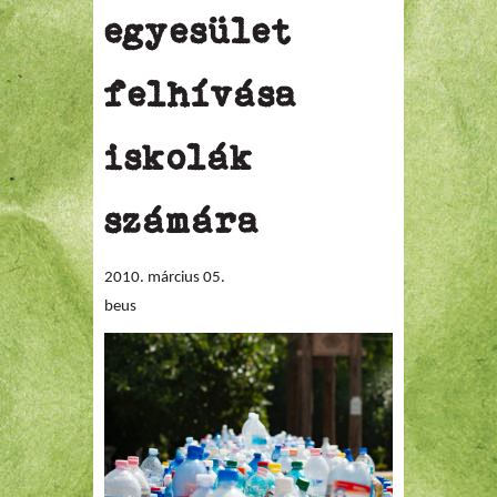
egyesület
felhívása
iskolák
számára
2010. március 05.
beus