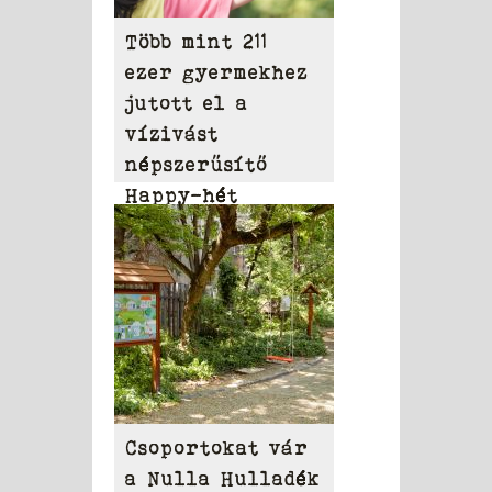
Több mint 211
ezer gyermekhez
jutott el a
vízivást
népszerűsítő
Happy-hét
üzenete
Csoportokat vár
a Nulla Hulladék